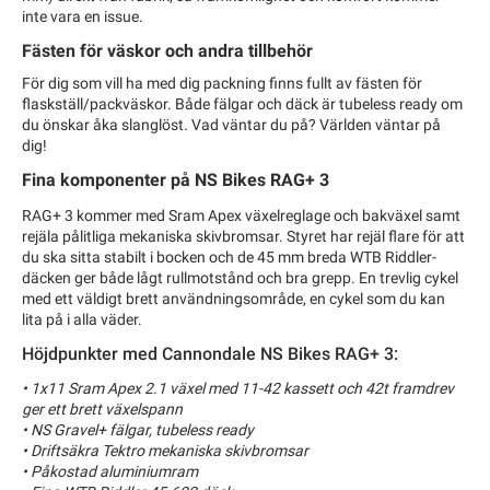
inte vara en issue.
Fästen för väskor och andra tillbehör
För dig som vill ha med dig packning finns fullt av fästen för
flaskställ/packväskor. Både fälgar och däck är tubeless ready om
du önskar åka slanglöst. Vad väntar du på? Världen väntar på
dig!
Fina komponenter på NS Bikes RAG+ 3
RAG+ 3 kommer med Sram Apex växelreglage och bakväxel samt
rejäla pålitliga mekaniska skivbromsar. Styret har rejäl flare för att
du ska sitta stabilt i bocken och de 45 mm breda WTB Riddler-
däcken ger både lågt rullmotstånd och bra grepp. En trevlig cykel
med ett väldigt brett användningsområde, en cykel som du kan
lita på i alla väder.
Höjdpunkter med Cannondale NS Bikes RAG+ 3:
• 1x11 Sram Apex 2.1 växel med 11-42 kassett och 42t framdrev
ger ett brett växelspann
• NS Gravel+ fälgar, tubeless ready
• Driftsäkra Tektro mekaniska skivbromsar
• Påkostad aluminiumram