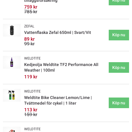
tilläggsförsäkring
759 kr
785 kr
ZEFAL
Vattenflaska Zefal 650ml | Svart/Vit
Köp nu
89 kr
99 kr
WELDTITE
Kedjeolja Weldtite TF2 Performance All
Köp nu
Weather | 100ml
119 kr
WELDTITE
Weldtite Bike Cleaner Lemon/Lime |
Köp nu
Tvättmedel för cykel | 1 liter
113 kr
159 kr
WELDTITE