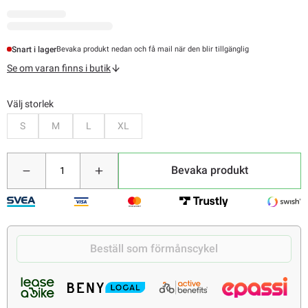
Snart i lager
Bevaka produkt nedan och få mail när den blir tillgänglig
Se om varan finns i butik
Välj storlek
Bevaka
Bevaka
Bevaka
Bevaka
S
M
L
XL
Bevaka produkt
Beställ som förmånscykel