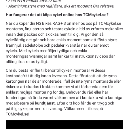
• Fina WTB Riddler 45-622 däck
• Aluminiumstyre med rejäl flare, dvs ett modernt Gravelstyre.
Hur fungerar det att köpa cykel online hos TCMcykel.se?
När du köper din NS Bikes RAG+ 3 online hos oss på TCMcykel.se
monteras, finjusteras och testas cykeln alltid av erfaren mekaniker
innan den packas och skickas hem till dig. Vi gör den så
cykelfärdig det går och bara enkla moment som att fästa styre,
framhjul, sadelstolpe och pedaler kvarstår när du tar emot
cykeln. Med cykeln medföljer tydliga och enkla
monteringsanvisningar samt länkar till instruktionsvideos där
allting illustreras tydligt.
Om du beställer fler tillbehör till cykeln monterar vi dessa
kostnadsfritt åt dig innan leverans. Detta förutsatt att de ryms i
kartongen när de är monterade. Ifall de inte ryms monterade eller
riskerar att skadas i frakten kommer vi att förbereda dem för
enklast möjliga montering för dig. Behöver du råd eller har
funderingar så är du varmt välkommen att kontakta våra kunniga
medarbetare på
kundtjänst
. Efter ditt köp får du en trygg och
pålitlig cykelpartner i din vardag. Välkommen till oss på
TCMcykel.se!