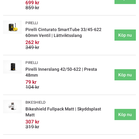
699 kr
859 kr
PIRELLI
Pirelli Cinturato SmartTube 33/45-622
Köp nu
60mm Ventil | Lättviktsslang
262 kr
349 kr
PIRELLI
Pirelli Innerslang 42/50-622 | Presta
Köp nu
48mm
79 kr
104 kr
BIKESHIELD
Bikeshield Fullpack Matt | Skyddsplast
Köp nu
Matt
307 kr
319 kr