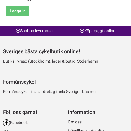
Logga in
Snabba leveranser
Köp tryggt online
Sveriges bästa cykelbutik online!
Butik i Tyresö (Stockholm), lager & butik i Söderhamn.
Förmånscykel
Förmånscykel till alla företag i hela Sverige -
Läs mer.
Följ oss gärna!
Information
Om oss
Facebook
Köpvilkor / Integritet