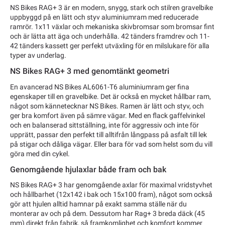
NS Bikes RAG+ 3 är en modern, snygg, stark och stilren gravelbike
uppbyggd på en lätt och styv aluminiumram med reducerade
ramrör. 1x11 växlar och mekaniska skivbromsar som bromsar fint
och är lätta att äga och underhålla. 42 tänders framdrev och 11-
42 tänders kassett ger perfekt utväxling för en milslukare för alla
typer av underlag.
NS Bikes RAG+ 3 med genomtänkt geometri
En avancerad NS Bikes AL6061-T6 aluminiumram ger fina
egenskaper till en gravelbike. Det är också en mycket hållbar ram,
något som kännetecknar NS Bikes. Ramen är lätt och styv, och
ger bra komfort även på sämre vägar. Med en flack gaffelvinkel
och en balanserad sittställning, inte för aggressiv och inte för
upprätt, passar den perfekt till alltifrån långpass på asfalt till lek
på stigar och dåliga vägar. Eller bara för vad som helst som du vill
göra med din cykel.
Genomgående hjulaxlar både fram och bak
NS Bikes RAG+ 3 har genomgående axlar för maximal vridstyvhet
och hållbarhet (12x142 i bak och 15x100 fram), något som också
gör att hjulen alltid hamnar på exakt samma ställe när du
monterar av och på dem. Dessutom har Rag+ 3 breda däck (45
mm) direkt från fabrik, så framkomlighet och komfort kommer