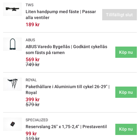
TWS
Liten handpump med fäste | Passar
Tillfälligt slut
alla ventiler
189 kr
ABUS
ABUS Varedo Bygellås | Godkänt cykellås
Köp nu
som fästs på ramen
569 kr
749 kr
ROYAL
Pakethållare i Aluminium till cykel 26-29" |
Köp nu
Royal
399 kr
579 kr
SPECIALIZED
Reservslang 26" x 1,75-2,4" | Prestaventil
Köp nu
99 kr
119 kr