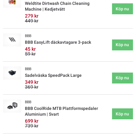
Weldtite Dirtwash Chain Cleaning
Köp nu
Machine | Kedjetvätt
279 kr
449 kr
BBB
BBB EasyLift däckavtagare 3-pack
Köp nu
45 kr
59 kr
BBB
Sadelväska SpeedPack Large
Köp nu
349 kr
369 kr
BBB
BBB CoolRide MTB Plattformspedaler
Köp nu
Aluminium | Svart
699 kr
739 kr