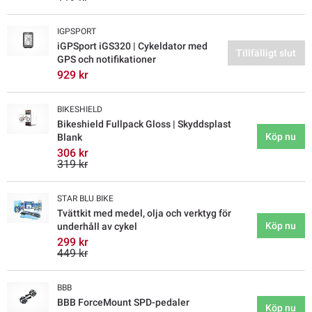
IGPSPORT
iGPSport iGS320 | Cykeldator med
Tillfälligt slut
GPS och notifikationer
929 kr
BIKESHIELD
Bikeshield Fullpack Gloss | Skyddsplast
Köp nu
Blank
306 kr
319 kr
STAR BLU BIKE
Tvättkit med medel, olja och verktyg för
Köp nu
underhåll av cykel
299 kr
449 kr
BBB
BBB ForceMount SPD-pedaler
Köp nu