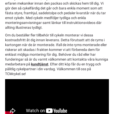
erfaren mekaniker innan den packas och skickas hem till dig. Vi
gör den så cykelfärdig det går och bara enkla moment som att
fästa styre, framhjul, sadelstolpe och pedaler kvarstår när du tar
emot cykeln. Med cykeln medföljer tydliga och enkla
monteringsanvisningar samt länkar till instruktionsvideos där
allting illustreras tydligt.
Om du beställer fler tillbehör till cykeln monterar vi dessa
kostnadsfritt åt dig innan leverans. Detta förutsatt att de ryms i
kartongen när de är monterade. Ifall de inte ryms monterade eller
riskerar att skadas i frakten kommer vi att förbereda dem för
enklast möjliga montering för dig. Behöver du råd eller har
funderingar så är du varmt välkommen att kontakta våra kunniga
medarbetare på
kundtjänst
. Efter ditt köp får du en trygg och
pålitlig cykelpartner i din vardag. Välkommen till oss på
TCMcykel.se!