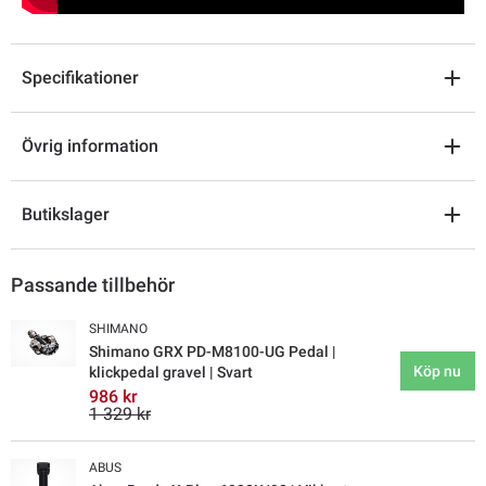
Specifikationer
Övrig information
Butikslager
Passande tillbehör
SHIMANO
Shimano GRX PD-M8100-UG Pedal |
Köp nu
klickpedal gravel | Svart
986 kr
1 329 kr
ABUS