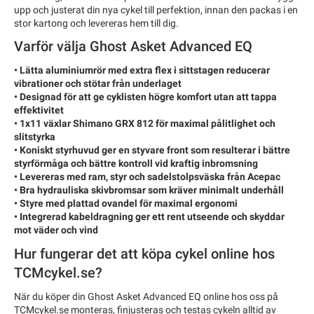
upp och justerat din nya cykel till perfektion, innan den packas i en
stor kartong och levereras hem till dig.
Varför välja Ghost Asket Advanced EQ
• Lätta aluminiumrör med extra flex i sittstagen reducerar
vibrationer och stötar från underlaget
• Designad för att ge cyklisten högre komfort utan att tappa
effektivitet
• 1x11 växlar Shimano GRX 812 för maximal pålitlighet och
slitstyrka
• Koniskt styrhuvud ger en styvare front som resulterar i bättre
styrförmåga och bättre kontroll vid kraftig inbromsning
• Levereras med ram, styr och sadelstolpsväska från Acepac
• Bra hydrauliska skivbromsar som kräver minimalt underhåll
• Styre med plattad ovandel för maximal ergonomi
• Integrerad kabeldragning ger ett rent utseende och skyddar
mot väder och vind
Hur fungerar det att köpa cykel online hos
TCMcykel.se?
När du köper din Ghost Asket Advanced EQ online hos oss på
TCMcykel.se monteras, finjusteras och testas cykeln alltid av