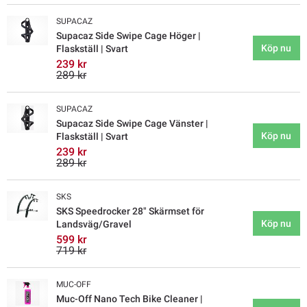
SUPACAZ
Supacaz Side Swipe Cage Höger |
Köp nu
Flaskställ | Svart
239 kr
289 kr
SUPACAZ
Supacaz Side Swipe Cage Vänster |
Köp nu
Flaskställ | Svart
239 kr
289 kr
SKS
SKS Speedrocker 28" Skärmset för
Köp nu
Landsväg/Gravel
599 kr
719 kr
MUC-OFF
Muc-Off Nano Tech Bike Cleaner |