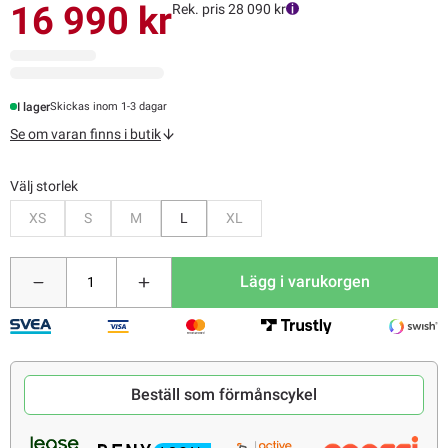
16 990 kr
Rek. pris 28 090 kr
I lager
Skickas inom 1-3 dagar
Se om varan finns i butik
Välj storlek
Bevaka
Bevaka
Bevaka
Bevaka
XS
S
M
L
XL
Lägg i varukorgen
Beställ som förmånscykel