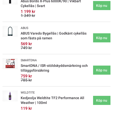
Abus Bordo X-Plus 6000K/90 | Vikbart
Köp nu
Cykellås | Svart
1 199 kr
1 349 kr
ABUS
ABUS Varedo Bygellås | Godkänt cykellås
Köp nu
som fästs på ramen
569 kr
749 kr
SMARTDNA
SmartDNA / ISR-stöldskyddsmärkning och
Köp nu
tilläggsförsäkring
759 kr
785 kr
WELDTITE
Kedjeolja Weldtite TF2 Performance All
Köp nu
Weather | 100ml
119 kr