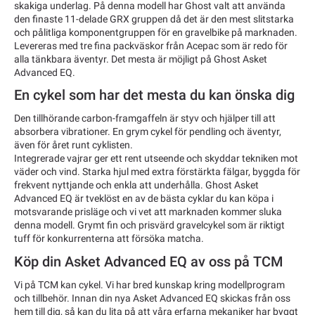
skakiga underlag. På denna modell har Ghost valt att använda
den finaste 11-delade GRX gruppen då det är den mest slitstarka
och pålitliga komponentgruppen för en gravelbike på marknaden.
Levereras med tre fina packväskor från Acepac som är redo för
alla tänkbara äventyr. Det mesta är möjligt på Ghost Asket
Advanced EQ.
En cykel som har det mesta du kan önska dig
Den tillhörande carbon-framgaffeln är styv och hjälper till att
absorbera vibrationer. En grym cykel för pendling och äventyr,
även för året runt cyklisten.
Integrerade vajrar ger ett rent utseende och skyddar tekniken mot
väder och vind. Starka hjul med extra förstärkta fälgar, byggda för
frekvent nyttjande och enkla att underhålla. Ghost Asket
Advanced EQ är tveklöst en av de bästa cyklar du kan köpa i
motsvarande prisläge och vi vet att marknaden kommer sluka
denna modell. Grymt fin och prisvärd gravelcykel som är riktigt
tuff för konkurrenterna att försöka matcha.
Köp din Asket Advanced EQ av oss på TCM
Vi på TCM kan cykel. Vi har bred kunskap kring modellprogram
och tillbehör. Innan din nya Asket Advanced EQ skickas från oss
hem till dig, så kan du lita på att våra erfarna mekaniker har byggt