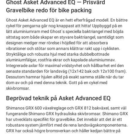
Ghost Asket Advanced EQ — Prisvärd
Gravelbike redo för bike packing
Ghost Asket Advanced EQ
är en hett efterfrågad modell. En bättre
cykel för pengarna går nog knappast att hitta! Uppbyggd på en
lätt aluminiumram med Ghost`s speciella baktriangel med böjda
sittstag som både skapar en styvare baktriangel, samtidigt som
designen medger mer rörelse i höjdled för att absorbera
vibrationer och stötar som annars klättrar rakt upp i cyklisten.
Stryktåliga och robusta hjul med starka dubbelbottnade
aluminiumfälgar, rostfria ekrar och kapslade aluminiumnav.
Integrerade axlar för maximal vridstyvhet och hållbarhet enl den
senaste standarden för landsväg (12x142 bak och 12x100 fram).
Dessutom hamnar hjulen alltid på exakt samma ställe när du tar
dom av och på med denna teknik. Gott på en cykel med
skivbromsar.
Beprövad teknik på Asket Advanced EQ
Shimanos GRX 600 växelreglage och GRX 812 bakväxel, samt väl
fungerande Shimano GRX hydrauliska skivbromsar. Shimano GRX
har utvecklats specifikt för gravelbike. Det innebär att det är ett
robustare system jämfört med de rena landsvägskomponenterna.
GRX har också högre bromsverkan och håller kedjan bättre på