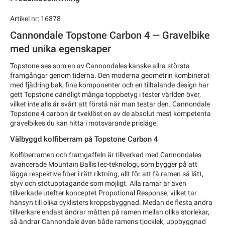
Artikel nr: 16878
Cannondale Topstone Carbon 4 — Gravelbike
med unika egenskaper
Topstone ses som en av Cannondales kanske allra största
framgångar genom tiderna. Den moderna geometrin kombinerat
med fjädring bak, fina komponenter och en tilltalande design har
gett Topstone oändligt många toppbetyg i tester världen över,
vilket inte alls är svårt att förstå när man testar den. Cannondale
Topstone 4 carbon är tveklöst en av de absolut mest kompetenta
gravelbikes du kan hitta i motsvarande prisläge.
Välbyggd kolfiberram på Topstone Carbon 4
Kolfiberramen och framgaffeln är tillverkad med Cannondales
avancerade Mountain BallisTec-teknologi, som bygger på att
lägga respektive fiber i rätt riktning, allt för att få ramen så lätt,
styv och stötupptagande som möjligt. Alla ramar är även
tillverkade utefter konceptet Propotional Response, vilket tar
hänsyn till olika cyklisters kroppsbyggnad. Medan de flesta andra
tillverkare endast ändrar måtten på ramen mellan olika storlekar,
så ändrar Cannondale även både ramens tjocklek, uppbyggnad