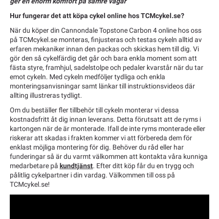
ger en enorm komfort på sämre vägar
Hur fungerar det att köpa cykel online hos TCMcykel.se?
När du köper din Cannondale Topstone Carbon 4 online hos oss
på TCMcykel.se monteras, finjusteras och testas cykeln alltid av
erfaren mekaniker innan den packas och skickas hem till dig. Vi
gör den så cykelfärdig det går och bara enkla moment som att
fästa styre, framhjul, sadelstolpe och pedaler kvarstår när du tar
emot cykeln. Med cykeln medföljer tydliga och enkla
monteringsanvisningar samt länkar till instruktionsvideos där
allting illustreras tydligt.
Om du beställer fler tillbehör till cykeln monterar vi dessa
kostnadsfritt åt dig innan leverans. Detta förutsatt att de ryms i
kartongen när de är monterade. Ifall de inte ryms monterade eller
riskerar att skadas i frakten kommer vi att förbereda dem för
enklast möjliga montering för dig. Behöver du råd eller har
funderingar så är du varmt välkommen att kontakta våra kunniga
medarbetare på
kundtjänst
. Efter ditt köp får du en trygg och
pålitlig cykelpartner i din vardag. Välkommen till oss på
TCMcykel.se!