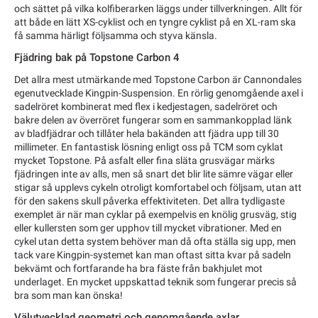
och sättet på vilka kolfiberarken läggs under tillverkningen. Allt för
att både en lätt XS-cyklist och en tyngre cyklist på en XL-ram ska
få samma härligt följsamma och styva känsla.
Fjädring bak på Topstone Carbon 4
Det allra mest utmärkande med Topstone Carbon är Cannondales
egenutvecklade Kingpin-Suspension. En rörlig genomgående axel i
sadelröret kombinerat med flex i kedjestagen, sadelröret och
bakre delen av överröret fungerar som en sammankopplad länk
av bladfjädrar och tillåter hela bakänden att fjädra upp till 30
millimeter. En fantastisk lösning enligt oss på TCM som cyklat
mycket Topstone. På asfalt eller fina släta grusvägar märks
fjädringen inte av alls, men så snart det blir lite sämre vägar eller
stigar så upplevs cykeln otroligt komfortabel och följsam, utan att
för den sakens skull påverka effektiviteten. Det allra tydligaste
exemplet är när man cyklar på exempelvis en knölig grusväg, stig
eller kullersten som ger upphov till mycket vibrationer. Med en
cykel utan detta system behöver man då ofta ställa sig upp, men
tack vare Kingpin-systemet kan man oftast sitta kvar på sadeln
bekvämt och fortfarande ha bra fäste från bakhjulet mot
underlaget. En mycket uppskattad teknik som fungerar precis så
bra som man kan önska!
Välutvecklad geometri och genomgående axlar