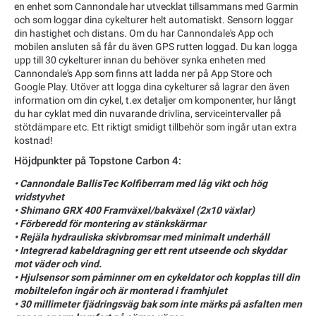
en enhet som Cannondale har utvecklat tillsammans med Garmin
och som loggar dina cykelturer helt automatiskt. Sensorn loggar
din hastighet och distans. Om du har Cannondale's App och
mobilen ansluten så får du även GPS rutten loggad. Du kan logga
upp till 30 cykelturer innan du behöver synka enheten med
Cannondale's App som finns att ladda ner på App Store och
Google Play. Utöver att logga dina cykelturer så lagrar den även
information om din cykel, t.ex detaljer om komponenter, hur långt
du har cyklat med din nuvarande drivlina, serviceintervaller på
stötdämpare etc. Ett riktigt smidigt tillbehör som ingår utan extra
kostnad!
Höjdpunkter på Topstone Carbon 4:
• Cannondale BallisTec Kolfiberram med låg vikt och hög
vridstyvhet
• Shimano GRX 400 Framväxel/bakväxel (2x10 växlar)
• Förberedd för montering av stänkskärmar
• Rejäla hydrauliska skivbromsar med minimalt underhåll
• Integrerad kabeldragning ger ett rent utseende och skyddar
mot väder och vind.
• Hjulsensor som påminner om en cykeldator och kopplas till din
mobiltelefon ingår och är monterad i framhjulet
• 30 millimeter fjädringsväg bak som inte märks på asfalten men