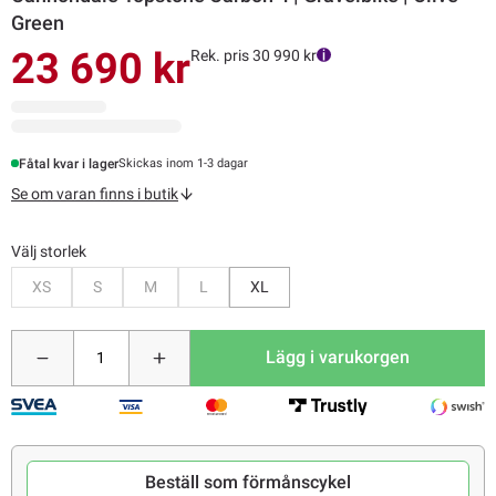
Green
23 690 kr
Rek. pris 30 990 kr
Fåtal kvar i lager
Skickas inom 1-3 dagar
Se om varan finns i butik
Välj storlek
Bevaka
Bevaka
Bevaka
Bevaka
XS
S
M
L
XL
Lägg i varukorgen
Beställ som förmånscykel