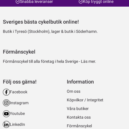
Snabba leveranser
Köp tryggt online
Sveriges bästa cykelbutik online!
Butik i Tyresö (Stockholm), lager & butik i Söderhamn.
Förmånscykel
Förmånscykel till alla företag i hela Sverige -
Läs mer.
Följ oss gärna!
Information
Om oss
Facebook
Köpvilkor / Integritet
Instagram
Våra butiker
Youtube
Kontakta oss
LinkedIn
Förmånscykel