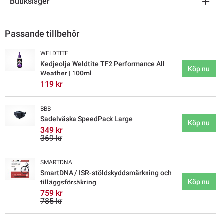
Butikslager
Passande tillbehör
WELDTITE
Kedjeolja Weldtite TF2 Performance All
Köp nu
Weather | 100ml
119 kr
BBB
Sadelväska SpeedPack Large
Köp nu
349 kr
369 kr
SMARTDNA
SmartDNA / ISR-stöldskyddsmärkning och
Köp nu
tilläggsförsäkring
759 kr
785 kr