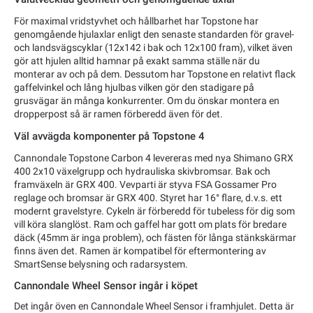
För maximal vridstyvhet och hållbarhet har Topstone har
genomgående hjulaxlar enligt den senaste standarden för gravel-
och landsvägscyklar (12x142 i bak och 12x100 fram), vilket även
gör att hjulen alltid hamnar på exakt samma ställe när du
monterar av och på dem. Dessutom har Topstone en relativt flack
gaffelvinkel och lång hjulbas vilken gör den stadigare på
grusvägar än många konkurrenter. Om du önskar montera en
dropperpost så är ramen förberedd även för det.
Väl avvägda komponenter på Topstone 4
Cannondale Topstone Carbon 4 levereras med nya Shimano GRX
400 2x10 växelgrupp och hydrauliska skivbromsar. Bak och
framväxeln är GRX 400. Vevparti är styva FSA Gossamer Pro
reglage och bromsar är GRX 400. Styret har 16° flare, d.v.s. ett
modernt gravelstyre. Cykeln är förberedd för tubeless för dig som
vill köra slanglöst. Ram och gaffel har gott om plats för bredare
däck (45mm är inga problem), och fästen för långa stänkskärmar
finns även det. Ramen är kompatibel för eftermontering av
SmartSense belysning och radarsystem.
Cannondale Wheel Sensor ingår i köpet
Det ingår öven en Cannondale Wheel Sensor i framhjulet. Detta är