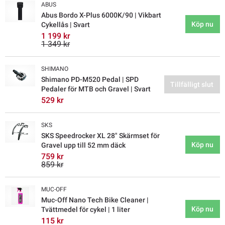
ABUS
Abus Bordo X-Plus 6000K/90 | Vikbart
Köp nu
Cykellås | Svart
1 199 kr
1 349 kr
SHIMANO
Shimano PD-M520 Pedal | SPD
Tillfälligt slut
Pedaler för MTB och Gravel | Svart
529 kr
SKS
SKS Speedrocker XL 28" Skärmset för
Köp nu
Gravel upp till 52 mm däck
759 kr
859 kr
MUC-OFF
Muc-Off Nano Tech Bike Cleaner |
Köp nu
Tvättmedel för cykel | 1 liter
115 kr