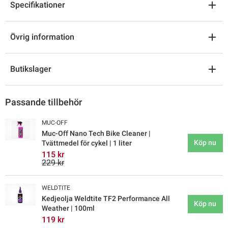
Specifikationer
Övrig information
Butikslager
Passande tillbehör
MUC-OFF
Muc-Off Nano Tech Bike Cleaner |
Köp nu
Tvättmedel för cykel | 1 liter
115 kr
229 kr
WELDTITE
Kedjeolja Weldtite TF2 Performance All
Köp nu
Weather | 100ml
119 kr