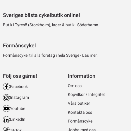
Sveriges bästa cykelbutik online!
Butik i Tyresö (Stockholm), lager & butik i Söderhamn.
Förmånscykel
Förmånscykel till alla företag i hela Sverige -
Läs mer.
Följ oss gärna!
Information
Om oss
Facebook
Köpvilkor / Integritet
Instagram
Våra butiker
Youtube
Kontakta oss
LinkedIn
Förmånscykel
Jobba med oss
TikTok