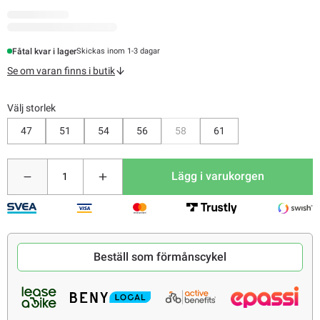
Fåtal kvar i lager
Skickas inom 1-3 dagar
Se om varan finns i butik
Välj storlek
Bevaka
47
51
54
56
58
61
Lägg i varukorgen
Beställ som förmånscykel