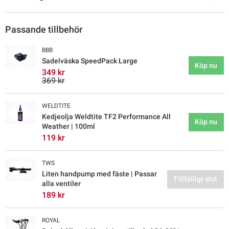
Passande tillbehör
BBB
Sadelväska SpeedPack Large
Köp nu
349 kr
369 kr
WELDTITE
Kedjeolja Weldtite TF2 Performance All
Köp nu
Weather | 100ml
119 kr
TWS
Liten handpump med fäste | Passar
Tillfälligt slut
alla ventiler
189 kr
ROYAL