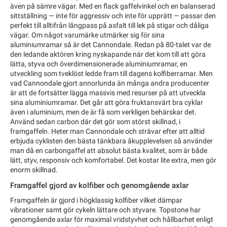
även på sämre vägar. Med en flack gaffelvinkel och en balanserad
sittställning — inte för aggressiv och inte för upprätt — passar den
perfekt till alltifrån långpass på asfalt till lek på stigar och dåliga
vägar. Om något varumärke utmärker sig för sina
aluminiumramar så är det Cannondale. Redan på 80-talet var de
den ledande aktören kring nyskapande när det kom till att göra
lätta, styva och överdimensionerade aluminiumramar, en
utveckling som tveklöst ledde fram till dagens kolfiberramar. Men
vad Cannondale gjort annorlunda än många andra producenter
är att de fortsätter lägga massvis med resurser på att utveckla
sina aluminiumramar. Det går att göra fruktansvärt bra cyklar
även i aluminium, men de är få som verkligen behärskar det.
Använd sedan carbon där det gör som störst skillnad, i
framgaffeln. Heter man Cannondale och strävar efter att alltid
erbjuda cyklisten den bästa tänkbara åkupplevelsen så använder
man då en carbongaffel att absolut bästa kvalitet, som är både
lätt, styv, responsiv och komfortabel. Det kostar lite extra, men gör
enorm skillnad.
Framgaffel gjord av kolfiber och genomgående axlar
Framgaffeln är gjord i högklassig kolfiber vilket dämpar
vibrationer samt gör cykeln lättare och styvare. Topstone har
genomgående axlar för maximal vridstyvhet och hållbarhet enligt