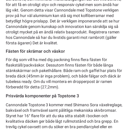
för att få en otroligt styv och responsiv cykel men som ändå har
låg vikt. Genom detta visar Cannondale med Topstone verkligen
prov på hur väl aluminium kan stå sig mot kolfiberramar med
betydligt högre prislapp. Det är verkligen imponerande att se hur
Cannondale genom kunskap och innovation kan särskilja sig så
otroligt mycket på en ändå relativ basprodukt. Registrera ramen
hos Cannondale så har du livstids garanti mot rambrott (gäller
första ägaren) Det är kvalitet.
Fästen för skrämar och väskor
För dig som vill ha med dig packning finns flera fästen för
flaskställ/packväskor. Dessutom finns fästen för både långa
stänkskärmar och pakethållare. Både ram och gaffel har plats för
breda däck (45mm är inga problem), och både fälgar och däck är
tubeless ready. Om du vill montera en dropperpost är ramen
förberedd för detta (27,2mm).
Prisvärda komponenter på Topstone 3
Cannondale Topstone 3 kommer med Shimano Sora växelreglage,
bakväxel och framväxel samt pålitliga mekaniska skivbromsar.
Styret har 16° flare för att du ska sitta stabilt i bocken och
kvalitativa däcken ger både lågt rullmotstånd och bra grepp. En
trevlig cykel oavsett om du söker en bra pendlarcykel eller en