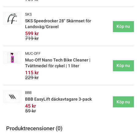
SKS
SKS Speedrocker 28" Skärmset för
Köp nu
Landsväg/Gravel
599 kr
719 kr
MUC-OFF
Muc-Off Nano Tech Bike Cleaner |
Köp nu
Tvättmedel för cykel | 1 liter
115 kr
229 kr
BBB
BBB EasyLift däckavtagare 3-pack
Köp nu
45 kr
59 kr
Produktrecensioner (0)