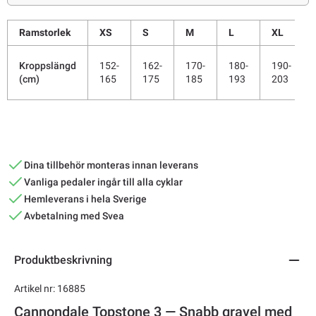
Ramstorlek
XS
S
M
L
XL
Kroppslängd
152-
162-
170-
180-
190-
(cm)
165
175
185
193
203
Dina tillbehör monteras innan leverans
Vanliga pedaler ingår till alla cyklar
Hemleverans i hela Sverige
Avbetalning med Svea
Produktbeskrivning
Artikel nr: 16885
Cannondale Topstone 3 — Snabb gravel med