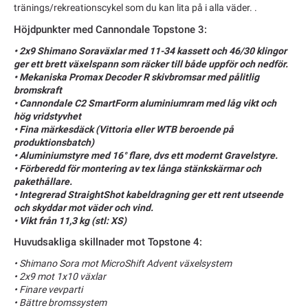
tränings/rekreationscykel som du kan lita på i alla väder. .
Höjdpunkter med Cannondale Topstone 3:
• 2x9 Shimano Soraväxlar med 11-34 kassett och 46/30 klingor
ger ett brett växelspann som räcker till både uppför och nedför.
• Mekaniska Promax Decoder R skivbromsar med pålitlig
bromskraft
• Cannondale C2 SmartForm aluminiumram med låg vikt och
hög vridstyvhet
• Fina märkesdäck (Vittoria eller WTB beroende på
produktionsbatch)
• Aluminiumstyre med 16° flare, dvs ett modernt Gravelstyre.
• Förberedd för montering av tex långa stänkskärmar och
pakethållare.
• Integrerad StraightShot kabeldragning ger ett rent utseende
och skyddar mot väder och vind.
• Vikt från 11,3 kg (stl: XS)
Huvudsakliga skillnader mot Topstone 4:
• Shimano Sora mot MicroShift Advent växelsystem
• 2x9 mot 1x10 växlar
• Finare vevparti
• Bättre bromssystem