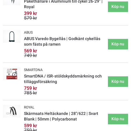
Pakethållare i Aluminium till cykel 26-29" |
Köp nu
Royal
399 kr
579 kr
ABUS
ABUS Varedo Bygellås | Godkänt cykellås
Köp nu
som fästs på ramen
569 kr
749 kr
SMARTDNA
SmartDNA / ISR-stöldskyddsmärkning och
Köp nu
tilläggsförsäkring
759 kr
785 kr
ROYAL
Skärmsats Heltäckande | 28''/622 | Svart
Köp nu
Blank | 50mm | Polycarbonat
599 kr
759 kr