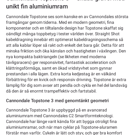
unikt fin aluminiumram
Cannondale Topstone ses som kanske en av Cannondales största
framgångar genom tiderna. Med en modern geometri, fina
komponenter och en tilltalande design har Topstone skaffat sig
oändligt många toppbetyg i tester världen över. Straight Shot
kabeldragning innebär ett optimerat kabeldragningsschema så
att alla kablar löper så rakt och enkelt det bara går. Detta för att
minska friktion och öka känslan och hastigheten i växlingen. Den
nya kompakta baktriangeln (se likheten med moderna
tävligsracers) ger responsivitet, fantastisk acceleration och
klättringsförmåga, samt en ökad vridstyvhet som gynnar
prestandan i alla lägen. Extra korta kedjestag är en välkänd
förbättring för en kvick och responsiv drivning. Topstone är extra
lämplig för dig som avser att pendla och cykla en hel del landsväg
då den är så enormt trampeffektiv och fartstabil.
Cannondale Topstone 3 med genomtänkt geometri
Cannondale Topstone 3 är uppbyggd på en avancerad
aluminiumram med Cannondales C2 Smartformteknologi.
Cannondale har länge varit kända för att bygga otroligt fina
aluminiumramar, och när man cyklar på Topstone-aluramen
förstår man varför. Cykeln är lätt och styv, och ger bra komfort