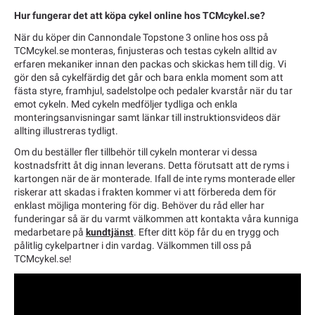
Hur fungerar det att köpa cykel online hos TCMcykel.se?
När du köper din Cannondale Topstone 3 online hos oss på
TCMcykel.se monteras, finjusteras och testas cykeln alltid av
erfaren mekaniker innan den packas och skickas hem till dig. Vi
gör den så cykelfärdig det går och bara enkla moment som att
fästa styre, framhjul, sadelstolpe och pedaler kvarstår när du tar
emot cykeln. Med cykeln medföljer tydliga och enkla
monteringsanvisningar samt länkar till instruktionsvideos där
allting illustreras tydligt.
Om du beställer fler tillbehör till cykeln monterar vi dessa
kostnadsfritt åt dig innan leverans. Detta förutsatt att de ryms i
kartongen när de är monterade. Ifall de inte ryms monterade eller
riskerar att skadas i frakten kommer vi att förbereda dem för
enklast möjliga montering för dig. Behöver du råd eller har
funderingar så är du varmt välkommen att kontakta våra kunniga
medarbetare på
kundtjänst
. Efter ditt köp får du en trygg och
pålitlig cykelpartner i din vardag. Välkommen till oss på
TCMcykel.se!