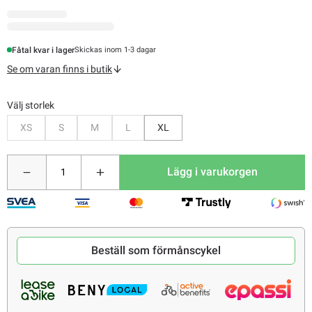
Fåtal kvar i lager
Skickas inom 1-3 dagar
Se om varan finns i butik
Välj storlek
Bevaka
Bevaka
Bevaka
Bevaka
XS
S
M
L
XL
Lägg i varukorgen
Beställ som förmånscykel