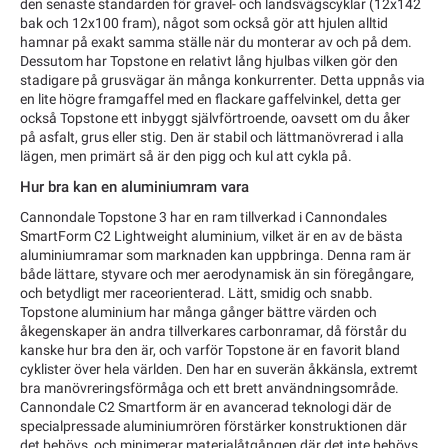
den senaste standarden för gravel- och landsvägscyklar (12x142
bak och 12x100 fram), något som också gör att hjulen alltid
hamnar på exakt samma ställe när du monterar av och på dem.
Dessutom har Topstone en relativt lång hjulbas vilken gör den
stadigare på grusvägar än många konkurrenter. Detta uppnås via
en lite högre framgaffel med en flackare gaffelvinkel, detta ger
också Topstone ett inbyggt självförtroende, oavsett om du åker
på asfalt, grus eller stig. Den är stabil och lättmanövrerad i alla
lägen, men primärt så är den pigg och kul att cykla på.
Hur bra kan en aluminiumram vara
Cannondale Topstone 3 har en ram tillverkad i Cannondales
SmartForm C2 Lightweight aluminium, vilket är en av de bästa
aluminiumramar som marknaden kan uppbringa. Denna ram är
både lättare, styvare och mer aerodynamisk än sin föregångare,
och betydligt mer raceorienterad. Lätt, smidig och snabb.
Topstone aluminium har många gånger bättre värden och
åkegenskaper än andra tillverkares carbonramar, då förstår du
kanske hur bra den är, och varför Topstone är en favorit bland
cyklister över hela världen. Den har en suverän åkkänsla, extremt
bra manövreringsförmåga och ett brett användningsområde.
Cannondale C2 Smartform är en avancerad teknologi där de
specialpressade aluminiumrören förstärker konstruktionen där
det behövs, och minimerar materialåtgången där det inte behövs,