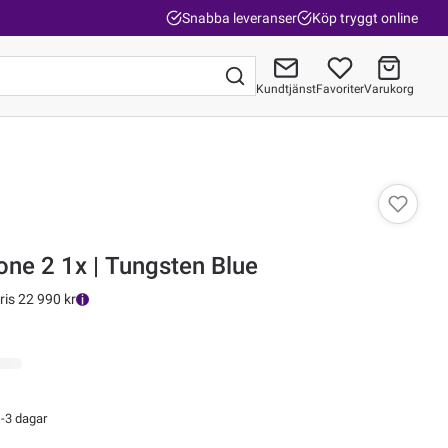
Snabba leveranser
Köp tryggt online
Kundtjänst
Favoriter
Varukorg
Gå till kassan
Cannondale Topstone 2 1x | Tungsten Blue
ris 22 990 kr
-3 dagar