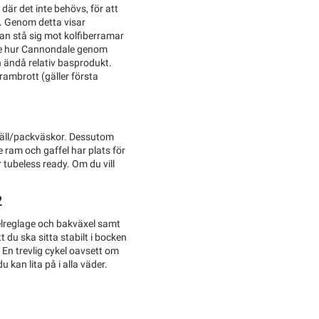
är det inte behövs, för att
t. Genom detta visar
an stå sig mot kolfiberramar
 se hur Cannondale genom
n ändå relativ basprodukt.
rambrott (gäller första
kställ/packväskor. Dessutom
 ram och gaffel har plats för
tubeless ready. Om du vill
.
2
reglage och bakväxel samt
t du ska sitta stabilt i bocken
 En trevlig cykel oavsett om
 kan lita på i alla väder.