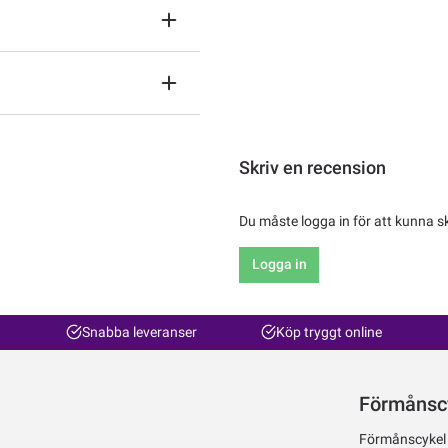
Skriv en recension
Du måste logga in för att kunna s
Logga in
Snabba leveranser
Köp tryggt online
Förmånsc
Förmånscykel ti