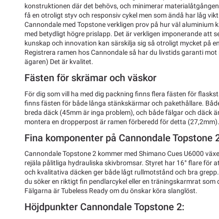
konstruktionen där det behövs, och minimerar materialåtgången d
få en otroligt styv och responsiv cykel men som ändå har låg vik
Cannondale med Topstone verkligen prov på hur väl aluminium k
med betydligt högre prislapp. Det är verkligen imponerande att
kunskap och innovation kan särskilja sig så otroligt mycket på e
Registrera ramen hos Cannondale så har du livstids garanti mot 
ägaren) Det är kvalitet.
Fästen för skrämar och väskor
För dig som vill ha med dig packning finns flera fästen för flas
finns fästen för både långa stänkskärmar och pakethållare. Både
breda däck (45mm är inga problem), och både fälgar och däck är 
montera en dropperpost är ramen förberedd för detta (27,2mm)
Fina komponenter på Cannondale Topstone 
Cannondale Topstone 2 kommer med Shimano Cues U6000 växel
rejäla pålitliga hydrauliska skivbromsar. Styret har 16° flare för at
och kvalitativa däcken ger både lågt rullmotstånd och bra grepp.
du söker en riktigt fin pendlarcykel eller en träningskarmrat som du
Fälgarna är Tubeless Ready om du önskar köra slanglöst.
Höjdpunkter Cannondale Topstone 2: