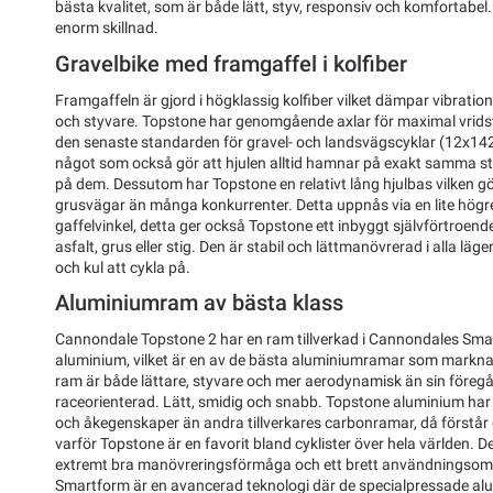
bästa kvalitet, som är både lätt, styv, responsiv och komfortabel.
enorm skillnad.
Gravelbike med framgaffel i kolfiber
Framgaffeln är gjord i högklassig kolfiber vilket dämpar vibratio
och styvare. Topstone har genomgående axlar för maximal vridst
den senaste standarden för gravel- och landsvägscyklar (12x14
något som också gör att hjulen alltid hamnar på exakt samma st
på dem. Dessutom har Topstone en relativt lång hjulbas vilken g
grusvägar än många konkurrenter. Detta uppnås via en lite högr
gaffelvinkel, detta ger också Topstone ett inbyggt självförtroen
asfalt, grus eller stig. Den är stabil och lättmanövrerad i alla lä
och kul att cykla på.
Aluminiumram av bästa klass
Cannondale Topstone 2 har en ram tillverkad i Cannondales Sm
aluminium, vilket är en av de bästa aluminiumramar som markn
ram är både lättare, styvare och mer aerodynamisk än sin föregå
raceorienterad. Lätt, smidig och snabb. Topstone aluminium ha
och åkegenskaper än andra tillverkares carbonramar, då förstår 
varför Topstone är en favorit bland cyklister över hela världen. 
extremt bra manövreringsförmåga och ett brett användningso
Smartform är en avancerad teknologi där de specialpressade al