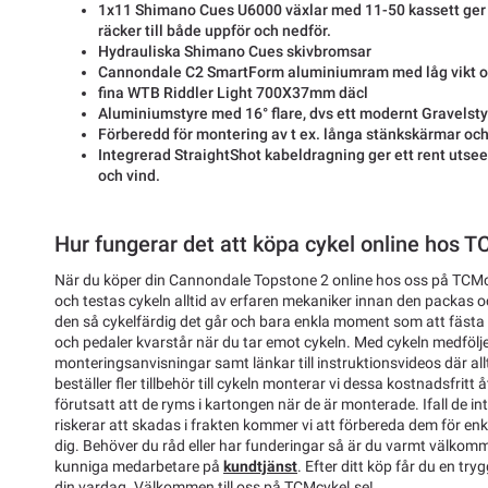
1x11 Shimano Cues U6000 växlar med 11-50 kassett ger 
räcker till både uppför och nedför.
Hydrauliska Shimano Cues skivbromsar
Cannondale C2 SmartForm aluminiumram med låg vikt oc
fina WTB Riddler Light 700X37mm däcl
Aluminiumstyre med 16° flare, dvs ett modernt Gravelsty
Förberedd för montering av t ex. långa stänkskärmar oc
Integrerad StraightShot kabeldragning ger ett rent uts
och vind.
Hur fungerar det att köpa cykel online hos 
När du köper din Cannondale Topstone 2 online hos oss på TCMc
och testas cykeln alltid av erfaren mekaniker innan den packas och
den så cykelfärdig det går och bara enkla moment som att fästa s
och pedaler kvarstår när du tar emot cykeln. Med cykeln medfölje
monteringsanvisningar samt länkar till instruktionsvideos där allt
beställer fler tillbehör till cykeln monterar vi dessa kostnadsfritt 
förutsatt att de ryms i kartongen när de är monterade. Ifall de i
riskerar att skadas i frakten kommer vi att förbereda dem för enk
dig. Behöver du råd eller har funderingar så är du varmt välkom
kunniga medarbetare på
kundtjänst
. Efter ditt köp får du en tryg
din vardag. Välkommen till oss på TCMcykel.se!