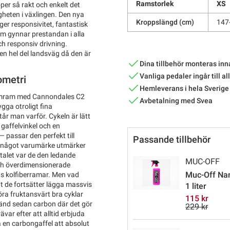
Ramstorlek
XS
per så rakt och enkelt det
gheten i växlingen. Den nya
Kroppslängd (cm)
147
er responsivitet, fantastisk
om gynnar prestandan i alla
ch responsiv drivning.
en hel del landsväg då den är
Dina tillbehör monteras inn
Vanliga pedaler ingår till al
ometri
Hemleverans i hela Sverige
umram med Cannondales C2
Avbetalning med Svea
gga otroligt fina
r man varför. Cykeln är lätt
gaffelvinkel och en
— passar den perfekt till
Passande tillbehör
 Om något varumärke utmärker
talet var de den ledande
MUC-OFF
 och överdimensionerade
Muc-Off Nan
ns kolfiberramar. Men vad
 de fortsätter lägga massvis
1 liter
öra fruktansvärt bra cyklar
115 kr
vänd sedan carbon där det gör
229 kr
var efter att alltid erbjuda
 en carbongaffel att absolut