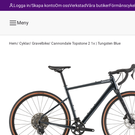
Logga in/Skapa konto
Om oss
Verkstad
Våra butiker
Förmånscyke
Meny
Hem
Cyklar
Gravelbike
Cannondale Topstone 2 1x | Tungsten Blue