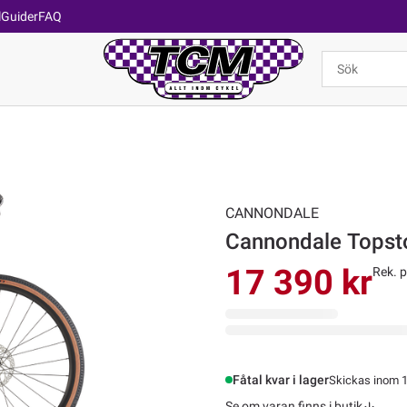
l
Guider
FAQ
CANNONDALE
17 390 kr
Rek. p
Fåtal kvar i lager
Skickas inom 1
Se om varan finns i butik