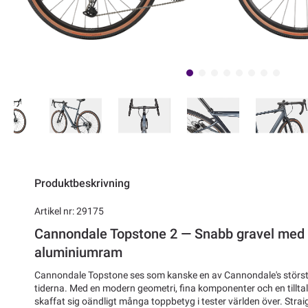
Produktbeskrivning
Artikel nr: 29175
Cannondale Topstone 2 — Snabb gravel med u
aluminiumram
Cannondale Topstone ses som kanske en av Cannondale's stör
tiderna. Med en modern geometri, fina komponenter och en tillt
skaffat sig oändligt många toppbetyg i tester världen över. Stra