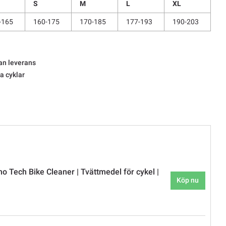
S
M
L
XL
-165
160-175
170-185
177-193
190-203
an leverans
la cyklar
o Tech Bike Cleaner | Tvättmedel för cykel |
Köp nu