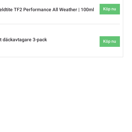
Köp nu
eldtite TF2 Performance All Weather | 100ml
t däckavtagare 3-pack
Köp nu