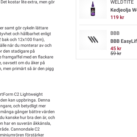
WELDTITE
 Det kostar lite extra, men gör
Kedjeolja W
119 kr
ner samt gör cykeln lättare
BBB
yvhet och hållbarhet enligt
2 bak och 12x100 fram),
BBB EasyLif
älle när du monterar av och
45 kr
ör den stadigare på
59 kr
e framgaffel med en flackare
de, oavsett om du åker på
gen, men primärt så är den pigg
artForm C2 Lightweight
aden kan uppbringa. Denna
ngare, och betydligt mer
r många gånger bättre värden
du kanske hur bra den är, och
Den har en suverän åkkänsla,
mråde. Cannondale C2
uminiumrören förstärker