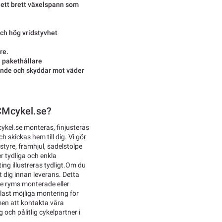
ett brett växelspann som
h hög vridstyvhet
re.
h pakethållare
eende och skyddar mot väder
TCMcykel.se?
ykel.se monteras, finjusteras
 skickas hem till dig. Vi gör
tyre, framhjul, sadelstolpe
r tydliga och enkla
ing illustreras tydligt.Om du
åt dig innan leverans. Detta
nte ryms monterade eller
last möjliga montering för
men att kontakta våra
g och pålitlig cykelpartner i