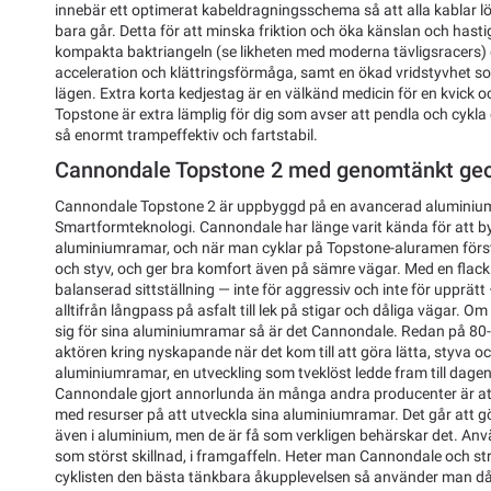
innebär ett optimerat kabeldragningsschema så att alla kablar lö
bara går. Detta för att minska friktion och öka känslan och hasti
kompakta baktriangeln (se likheten med moderna tävligsracers) g
acceleration och klättringsförmåga, samt en ökad vridstyvhet s
lägen. Extra korta kedjestag är en välkänd medicin för en kvick o
Topstone är extra lämplig för dig som avser att pendla och cykla 
så enormt trampeffektiv och fartstabil.
Cannondale Topstone 2 med genomtänkt ge
Cannondale Topstone 2 är uppbyggd på en avancerad alumini
Smartformteknologi. Cannondale har länge varit kända för att by
aluminiumramar, och när man cyklar på Topstone-aluramen förstå
och styv, och ger bra komfort även på sämre vägar. Med en flack 
balanserad sittställning — inte för aggressiv och inte för upprätt 
alltifrån långpass på asfalt till lek på stigar och dåliga vägar.
sig för sina aluminiumramar så är det Cannondale. Redan på 80-
aktören kring nyskapande när det kom till att göra lätta, styva
aluminiumramar, en utveckling som tveklöst ledde fram till dage
Cannondale gjort annorlunda än många andra producenter är att
med resurser på att utveckla sina aluminiumramar. Det går att g
även i aluminium, men de är få som verkligen behärskar det. An
som störst skillnad, i framgaffeln. Heter man Cannondale och strä
cyklisten den bästa tänkbara åkupplevelsen så använder man då