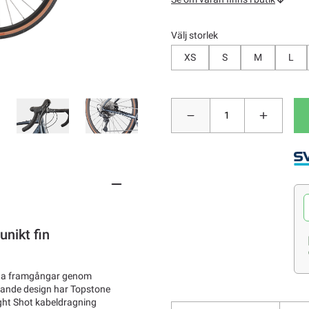
Välj storlek
XS
S
M
L
nikt fin
sta framgångar genom
alande design har Topstone
ight Shot kabeldragning