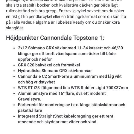
ska sitta stabilt i bocken och kvalitativa däcken ger både lågt
rullmotstånd och bra grepp. En trevlig cykel oavsett om du söker
en riktigt fin pendlarcykel eller en träningskarmrat som du kan lita
på i alla väder. Fälgarna är Tubeless Ready om du önskar köra
slanglöst.
Höjdpunkter Cannondale Topstone 1:
2x12 Shimano GRX växlar med 11-34 kassett och 46/30
klingor ger ett brett växelspann som räcker till både
uppför och nedför.
GRX 820 bakväxel och framväxel
Hydrauliska Shimano GRX skivbromsar
Cannondale C2 SmartForm aluminiumram med låg vikt
och hög vridstyvhet
WTB ST i23-fälgar med fina WTB Riddler Light 700X37mm
Aluminiumstyre med 16° flare, dvs ett modernt
Gravelstyre.
Förberedd för montering av t ex. långa stänkskärmar och
pakethållare
Integrerad StraightShot kabeldragning ger ett rent
utseende och skyddar mot väder och vind.