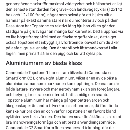
genomgående axlar för maximal vridstyvhet och hållbarhet enligt
den senaste standarden för gravel- och landsvägscyklar (12x142
bak och 12x100 fram), något som också gör att hjulen alltid
hamnar på exakt samma ställe när du monterar av och på dem.
Dessutom har Topstone en relativt lång hjulbas vilken gör den
stadigare på grusvägar än många konkurrenter. Detta uppnås via
en lite högre framgaffel med en flackare gaffelvinkel, detta ger
också Topstone ett inbyggt självförtroende, oavsett om du åker
på asfalt, grus eller stig. Den är stabil och lättmanövrerad i alla
lägen, men primärt så är den pigg och kul att cykla på.
Aluminiumram av bästa klass
Cannondale Topstone 1 har en ram tillverkad i Cannondales
SmartForm C2 Lightweight aluminium, vilket är en av de bästa
aluminiumramar som marknaden kan uppbringa. Denna ram är
både lättare, styvare och mer aerodynamisk än sin föregångare,
och betydligt mer raceorienterad. Lätt, smidig och snabb.
Topstone aluminium har många gånger bättre värden och
åkegenskaper än andra tillverkares carbonramar, då förstår du
kanske hur bra den är, och varför Topstone är en favorit bland
cyklister över hela världen. Den har en suverän åkkänsla, extremt
bra manövreringsförmåga och ett brett användningsområde.
Cannondale C2 Smartform är en avancerad teknologi där de