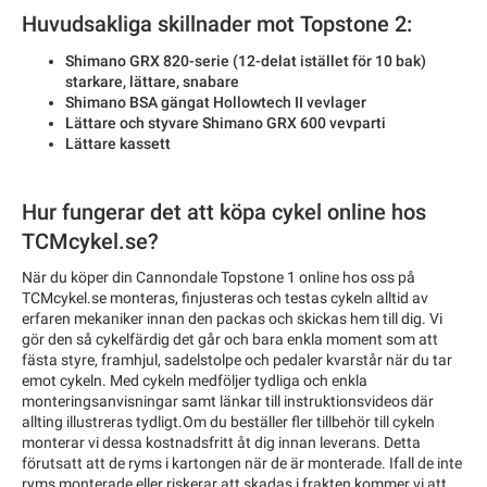
Huvudsakliga skillnader mot Topstone 2:
Shimano GRX 820-serie (12-delat istället för 10 bak)
starkare, lättare, snabare
Shimano BSA gängat Hollowtech II vevlager
Lättare och styvare Shimano GRX 600 vevparti
Lättare kassett
Hur fungerar det att köpa cykel online hos
TCMcykel.se?
När du köper din Cannondale Topstone 1 online hos oss på
TCMcykel.se monteras, finjusteras och testas cykeln alltid av
erfaren mekaniker innan den packas och skickas hem till dig. Vi
gör den så cykelfärdig det går och bara enkla moment som att
fästa styre, framhjul, sadelstolpe och pedaler kvarstår när du tar
emot cykeln. Med cykeln medföljer tydliga och enkla
monteringsanvisningar samt länkar till instruktionsvideos där
allting illustreras tydligt.Om du beställer fler tillbehör till cykeln
monterar vi dessa kostnadsfritt åt dig innan leverans. Detta
förutsatt att de ryms i kartongen när de är monterade. Ifall de inte
ryms monterade eller riskerar att skadas i frakten kommer vi att