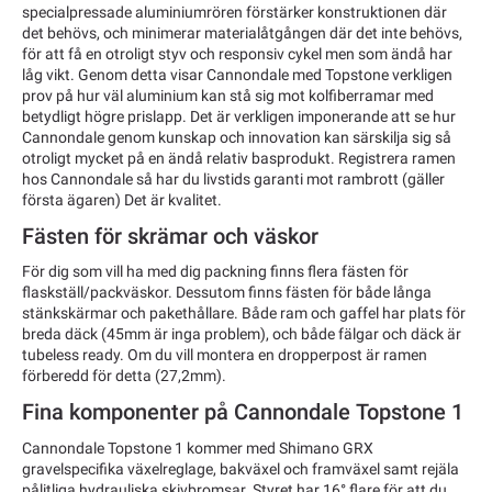
specialpressade aluminiumrören förstärker konstruktionen där
det behövs, och minimerar materialåtgången där det inte behövs,
för att få en otroligt styv och responsiv cykel men som ändå har
låg vikt. Genom detta visar Cannondale med Topstone verkligen
prov på hur väl aluminium kan stå sig mot kolfiberramar med
betydligt högre prislapp. Det är verkligen imponerande att se hur
Cannondale genom kunskap och innovation kan särskilja sig så
otroligt mycket på en ändå relativ basprodukt. Registrera ramen
hos Cannondale så har du livstids garanti mot rambrott (gäller
första ägaren) Det är kvalitet.
Fästen för skrämar och väskor
För dig som vill ha med dig packning finns flera fästen för
flaskställ/packväskor. Dessutom finns fästen för både långa
stänkskärmar och pakethållare. Både ram och gaffel har plats för
breda däck (45mm är inga problem), och både fälgar och däck är
tubeless ready. Om du vill montera en dropperpost är ramen
förberedd för detta (27,2mm).
Fina komponenter på Cannondale Topstone 1
Cannondale Topstone 1 kommer med Shimano GRX
gravelspecifika växelreglage, bakväxel och framväxel samt rejäla
pålitliga hydrauliska skivbromsar. Styret har 16° flare för att du