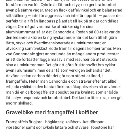
förstår man varför. Cykeln är lätt och styv, och ger bra komfort
även på sämre vägar. Med en flack gaffelvinkel och en balanserad
sittställning — inte för aggressiv och inte för upprätt — passar den
perfekt till alltifrån långpass på asfalt till lek på stigar och dåliga
vägar. Om något varumärke utmärker sig för sina
aluminiumramar så är det Cannondale. Redan på 80-talet var de
den ledande aktören kring nyskapande när det kom till att göra
lätta, styva och överdimensionerade aluminiumramar, en
utveckling som tveklöst ledde fram till dagens kolfiberramar. Men
vad Cannondale gjort annorlunda än många andra producenter
är att de fortsätter lägga massvis med resurser på att utveckla
sina aluminiumramar. Det går att göra fruktansvärt bra cyklar
även i aluminium, men de är få som verkligen behärskar det.
Använd sedan carbon där det gör som störst skillnad, i
framgaffeln. Heter man Cannondale och strävar efter att alltid
erbjuda cyklisten den bästa tänkbara åkupplevelsen så använder
man då en carbongaffel att absolut bästa kvalitet, som är både
lätt, styv, responsiv och komfortabel. Det kostar lite extra, men gör
enorm skillnad.
Gravelbike med framgaffel i kolfiber
Framgaffeln är gjord i högklassig kolfiber vilket dämpar
vibrationer samt gör cykeln lättare och styvare. Topstone har