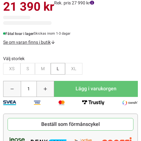
21 390 kr
Rek. pris 27 990 kr
Fåtal kvar i lager
Skickas inom 1-3 dagar
Se om varan finns i butik
Välj storlek
Bevaka
Bevaka
Bevaka
Bevaka
XS
S
M
L
XL
Lägg i varukorgen
Beställ som förmånscykel