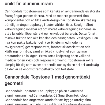
unikt fin aluminiumram
Cannondale Topstone ses som kanske en av Cannondale's största
framgångar genom tiderna. Med en modern geometri, fina
komponenter och en tilltalande design har Topstone skaffat sig
oändligt många toppbetyg i tester världen över. Straight Shot
kabeldragning innebär ett optimerat kabeldragningsschema så
att alla kablar löper så rakt och enkelt det bara går. Detta för att
minska friktion och öka känslan och hastigheten i växlingen. Den
nya kompakta baktriangeln (se likheten med moderna
tävligsracers) ger responsivitet, fantastisk acceleration och
klättringsförmåga, samt en ökad vridstyvhet som gynnar
prestandan i alla lägen. Extra korta kedjestag är en välkänd
medicin för en kvick och responsiv drivning. Topstone är extra
lämplig för dig som avser att pendla och cykla en hel del landsväg
då den är så enormt trampeffektiv och fartstabil.
Cannondale Topstone 1 med genomtänkt
geometri
Cannondale Topstone 1 är uppbyggd på en avancerad
aluminiumram med Cannondales C2 Smartformteknologi.
Cannondale har länge varit kända för att bygga otroligt fina
aluminiumramar, och när man cyklar på Topstone-aluramen