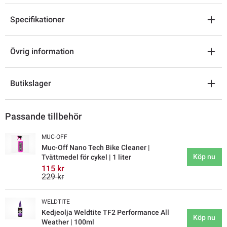
Specifikationer
Övrig information
Butikslager
Passande tillbehör
MUC-OFF
Muc-Off Nano Tech Bike Cleaner |
Köp nu
Tvättmedel för cykel | 1 liter
115 kr
229 kr
WELDTITE
Kedjeolja Weldtite TF2 Performance All
Köp nu
Weather | 100ml