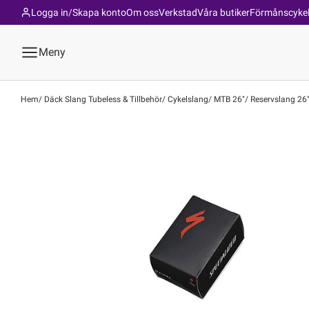
Logga in/Skapa konto
Om oss
Verkstad
Våra butiker
Förmånscyke
Meny
Hem
Däck Slang Tubeless & Tillbehör
Cykelslang
MTB 26"
Reservslang 26" 