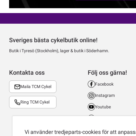
Sveriges bästa cykelbutik online!
Butik i Tyresö (Stockholm), lager & butik i Söderhamn.
Kontakta oss
Följ oss gärna!
Facebook
Maila TCM Cykel
Instagram
Ring TCM Cykel
Youtube
LinkedIn
TikTok
Vi använder tredjeparts-cookies för att anpassa