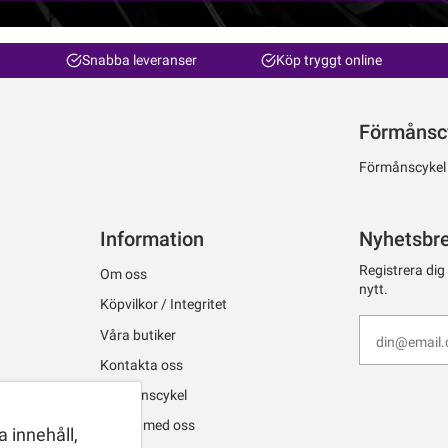
Snabba leveranser
Köp tryggt online
Förmånsc
Förmånscykel ti
Information
Nyhetsbr
Registrera dig
Om oss
nytt.
Köpvilkor / Integritet
Våra butiker
Kontakta oss
Förmånscykel
Jobba med oss
 innehåll,