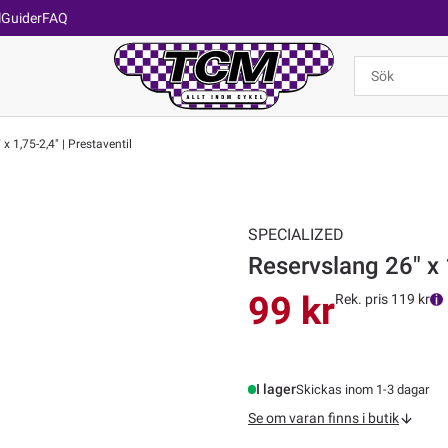
l
Guider
FAQ
x 1,75-2,4" | Prestaventil
SPECIALIZED
Reservslang 26" x 1
99 kr
Rek. pris 119 kr
I lager
Skickas inom 1-3 dagar
Se om varan finns i butik