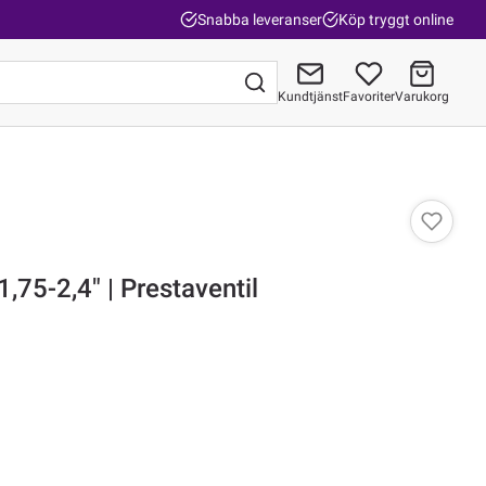
Snabba leveranser
Köp tryggt online
Kundtjänst
Favoriter
Varukorg
Gå till kassan
,75-2,4" | Prestaventil