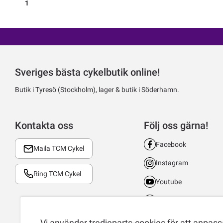
1
Sveriges bästa cykelbutik online!
Butik i Tyresö (Stockholm), lager & butik i Söderhamn.
Kontakta oss
Följ oss gärna!
Facebook
Maila TCM Cykel
Instagram
Ring TCM Cykel
Youtube
LinkedIn
TikTok
Vi använder tredjeparts-cookies för att anpassa