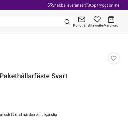
Snabba leveranser
Köp tryggt online
Kundtjänst
Favoriter
Varukorg
Gå till kassan
 Pakethållarfäste Svart
 och få mail när den blir tillgänglig