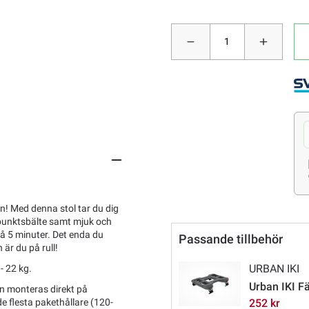
! Med denna stol tar du dig
5-punktsbälte samt mjuk och
å 5 minuter. Det enda du
Passande tillbehör
är du på rull!
URBAN IKI
- 22 kg.
Urban IKI Fä
en monteras direkt på
252 kr
e flesta pakethållare (120-