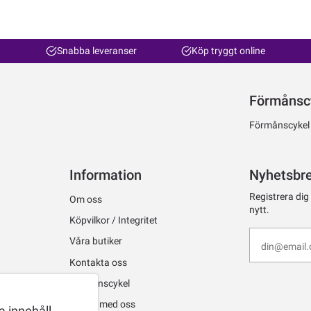
Snabba leveranser
Köp tryggt online
Förmånsc
Förmånscykel ti
Information
Nyhetsbr
Registrera dig
Om oss
nytt.
Köpvilkor / Integritet
Våra butiker
Kontakta oss
Förmånscykel
Jobba med oss
 innehåll,