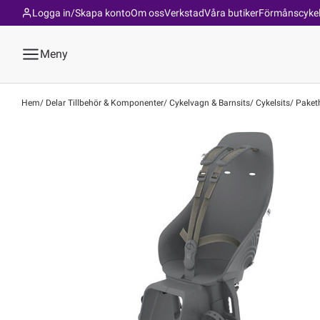
Logga in/Skapa konto
Om oss
Verkstad
Våra butiker
Förmånscyke
Meny
Hem
Delar Tillbehör & Komponenter
Cykelvagn & Barnsits
Cykelsits
Paketh