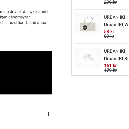
299 kr
m nu drivs ifrån cykellandet
URBAN IKI
kligen genomsyrar
och innovation, bland annat
Urban IKI Wi
58 kr
89 kr
URBAN IKI
Urban IKI Si
161 kr
179 kr