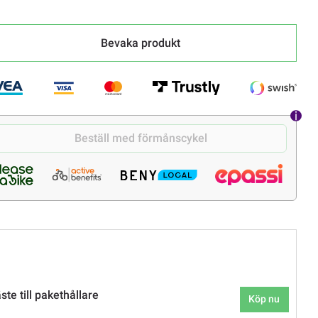
Bevaka produkt
Beställ med förmånscykel
ste till pakethållare
Köp nu