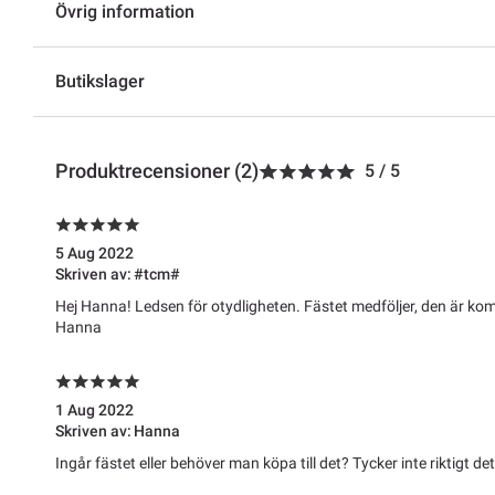
Övrig information
Butikslager
Produktrecensioner (2)
5
/
5
5 Aug 2022
Skriven av:
#tcm#
Hej Hanna! Ledsen för otydligheten. Fästet medföljer, den är komp
Hanna
1 Aug 2022
Skriven av:
Hanna
Ingår fästet eller behöver man köpa till det? Tycker inte riktigt d