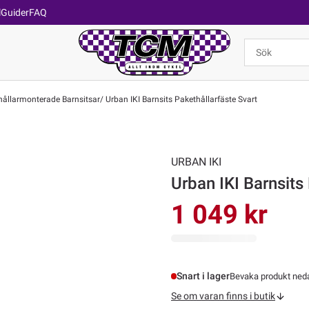
l
Guider
FAQ
ållarmonterade Barnsitsar
Urban IKI Barnsits Pakethållarfäste Svart
URBAN IKI
Urban IKI Barnsits
1 049 kr
Snart i lager
Bevaka produkt nedan
Se om varan finns i butik