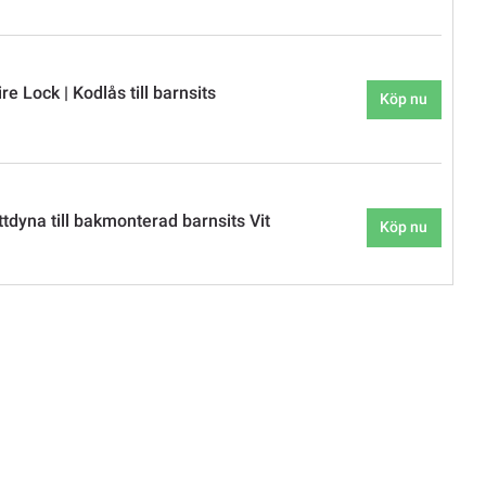
re Lock | Kodlås till barnsits
Köp nu
ttdyna till bakmonterad barnsits Vit
Köp nu