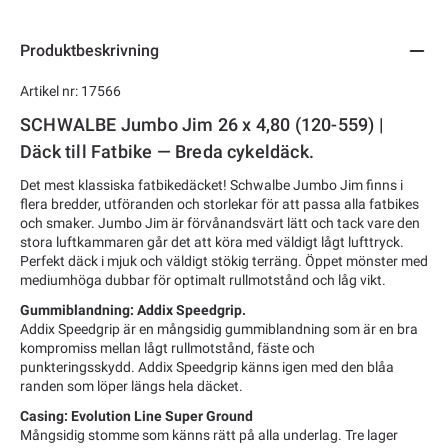
Produktbeskrivning
Artikel nr: 17566
SCHWALBE Jumbo Jim 26 x 4,80 (120-559) |
Däck till Fatbike — Breda cykeldäck.
Det mest klassiska fatbikedäcket! Schwalbe Jumbo Jim finns i
flera bredder, utföranden och storlekar för att passa alla fatbikes
och smaker. Jumbo Jim är förvånandsvärt lätt och tack vare den
stora luftkammaren går det att köra med väldigt lågt lufttryck.
Perfekt däck i mjuk och väldigt stökig terräng. Öppet mönster med
mediumhöga dubbar för optimalt rullmotstånd och låg vikt.
Gummiblandning: Addix Speedgrip.
Addix Speedgrip är en mångsidig gummiblandning som är en bra
kompromiss mellan lågt rullmotstånd, fäste och
punkteringsskydd. Addix Speedgrip känns igen med den blåa
randen som löper längs hela däcket.
Casing: Evolution Line Super Ground
Mångsidig stomme som känns rätt på alla underlag. Tre lager