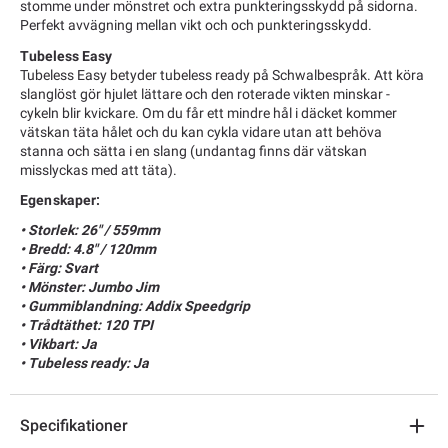
stomme under mönstret och extra punkteringsskydd på sidorna.
Perfekt avvägning mellan vikt och och punkteringsskydd.
Tubeless Easy
Tubeless Easy betyder tubeless ready på Schwalbespråk. Att köra
slanglöst gör hjulet lättare och den roterade vikten minskar -
cykeln blir kvickare. Om du får ett mindre hål i däcket kommer
vätskan täta hålet och du kan cykla vidare utan att behöva
stanna och sätta i en slang (undantag finns där vätskan
misslyckas med att täta).
Egenskaper:
• Storlek: 26" / 559mm
• Bredd: 4.8" / 120mm
• Färg: Svart
• Mönster: Jumbo Jim
• Gummiblandning: Addix Speedgrip
• Trådtäthet: 120 TPI
• Vikbart: Ja
• Tubeless ready: Ja
Specifikationer