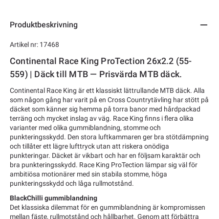
Produktbeskrivning
Artikel nr: 17468
Continental Race King ProTection 26x2.2 (55-
559) | Däck till MTB — Prisvärda MTB däck.
Continental Race King är ett klassiskt lättrullande MTB däck. Alla
som någon gång har varit på en Cross Countrytävling har stött på
däcket som känner sig hemma på torra banor med hårdpackad
terräng och mycket inslag av väg. Race King finns i flera olika
varianter med olika gummiblandning, stomme och
punkteringsskydd. Den stora luftkammaren ger bra stötdämpning
och tillåter ett lägre lufttryck utan att riskera onödiga
punkteringar. Däcket är vikbart och har en följsam karaktär och
bra punkteringsskydd. Race King ProTection lämpar sig väl för
ambitiösa motionärer med sin stabila stomme, höga
punkteringsskydd och låga rullmotstånd.
BlackChilli gummiblandning
Det klassiska dilemmat för en gummiblandning är kompromissen
mellan fäste, rullmotstånd och hållbarhet. Genom att förbättra