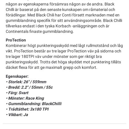
någon av egenskaperna försämras någon av de andra. Black
Chilli är baserat på den senaste kunskapen om råmaterial och
förädlingar. Med Black Chili har Conti försett marknaden med en
gummiblandning specifik för sitt användningsområde. Black Chilli
tillverkas endast i den tyska Korbach -anläggningen och är
Continentals finaste gummiblandning.
ProTection
Kombinerar högt punkteringsskydd med lågt rullmotstånd och låg
vikt. ProTection består av tre lager ProTection väv på sidorna och
tre lager 180TPI väv under mönster som ger riktigt bra
punkteringsskydd. Trotts det höga skyddet mot punktering tillåts
däcket flexa för att ge maximalt grepp och komfort.
Egenskaper:
• Storlek: 26" / 559mm
• Bredd: 2.2" / 55mm / 55c
• Färg: Svart
• Mönster: Race King
• Gummiblandning: BlackChilli
• Trådtäthet: 3x180 TPI
• Vikbart: Ja