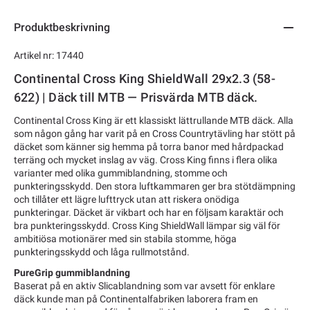
Produktbeskrivning
Artikel nr: 17440
Continental Cross King ShieldWall 29x2.3 (58-
622) | Däck till MTB — Prisvärda MTB däck.
Continental Cross King är ett klassiskt lättrullande MTB däck. Alla
som någon gång har varit på en Cross Countrytävling har stött på
däcket som känner sig hemma på torra banor med hårdpackad
terräng och mycket inslag av väg. Cross King finns i flera olika
varianter med olika gummiblandning, stomme och
punkteringsskydd. Den stora luftkammaren ger bra stötdämpning
och tillåter ett lägre lufttryck utan att riskera onödiga
punkteringar. Däcket är vikbart och har en följsam karaktär och
bra punkteringsskydd. Cross King ShieldWall lämpar sig väl för
ambitiösa motionärer med sin stabila stomme, höga
punkteringsskydd och låga rullmotstånd.
PureGrip gummiblandning
Baserat på en aktiv Slicablandning som var avsett för enklare
däck kunde man på Continentalfabriken laborera fram en