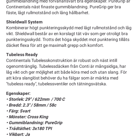
gummiblandning med förvånansvärt bra egenskaper. PureGrip är
Continentals näst finaste gummiblandning. PureGrip ger bra
fäste, lågt rullmotstånd och lång hållbarhet.
Shieldwall System
Kombinerar högt punkteringsskydd med lågt rullmotstånd och låg
vikt. Shieldwall består av en korslagt tät väv som ger otroligt bra
punkteringsskydd. Trotts det höga skyddet mot punktering tillåts
däcket flexa för att ge maximalt grepp och komfort.
Tubeless Ready
Continentals Tubelesskonstruktion är robust och näst intill
ogenomtränglig. Tubelessdäcken från Conti är mångsidiga, har
låg vikt och ger möjlighet att både köra med och utan slang. För
att köra slanglöst behöver du ha fälgar som är märkta med
"tubeless ready", tubelessventiler och tätningsvätska.
Egenskaper:
• Storlek: 29" / 622mm / 700 C
• Bredd: 2.3" / 58mm / 58c
• Färg: Svart
• Mönster: Cross King
• Gummiblandning: PureGrip
• Trådtäthet: 3x180 TPI
• Vikbart: Ja