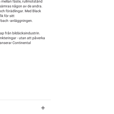
mellan fäste, rullmotstånd
rsämras någon av de andra.
och förädlingar. Med Black
k för sitt
orbach -anläggningen.
ap från bildäcksindustrin.
nkteringar - utan att påverka
anserar Continental
.