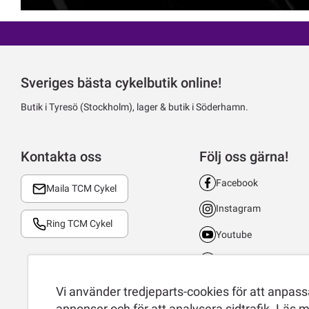
Sveriges bästa cykelbutik online!
Butik i Tyresö (Stockholm), lager & butik i Söderhamn.
Kontakta oss
Följ oss gärna!
Facebook
Maila TCM Cykel
Instagram
Ring TCM Cykel
Youtube
LinkedIn
TikTok
Vi använder tredjeparts-cookies för att anpassa
annonser och för att analysera sidtrafik.
Läs m