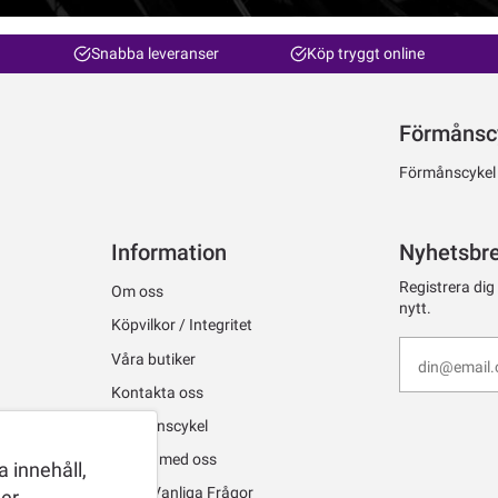
Snabba leveranser
Köp tryggt online
Förmånsc
Förmånscykel ti
Information
Nyhetsbr
Registrera dig
Om oss
nytt.
Köpvilkor / Integritet
Våra butiker
Kontakta oss
Förmånscykel
Jobba med oss
 innehåll,
FAQ - Vanliga Frågor
er