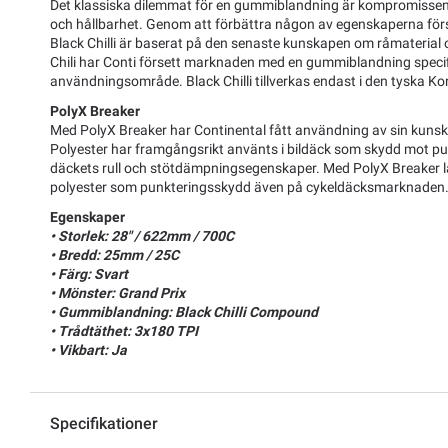
Det klassiska dilemmat för en gummiblandning är kompromissen 
och hållbarhet. Genom att förbättra någon av egenskaperna fö
Black Chilli är baserat på den senaste kunskapen om råmaterial 
Chili har Conti försett marknaden med en gummiblandning specifi
användningsområde. Black Chilli tillverkas endast i den tyska K
PolyX Breaker
Med PolyX Breaker har Continental fått användning av sin kunsk
Polyester har framgångsrikt använts i bildäck som skydd mot pu
däckets rull och stötdämpningsegenskaper. Med PolyX Breaker l
polyester som punkteringsskydd även på cykeldäcksmarknaden
Egenskaper
• Storlek: 28" / 622mm / 700C
• Bredd: 25mm / 25C
• Färg: Svart
• Mönster: Grand Prix
• Gummiblandning: Black Chilli Compound
• Trådtäthet: 3x180 TPI
• Vikbart: Ja
Specifikationer