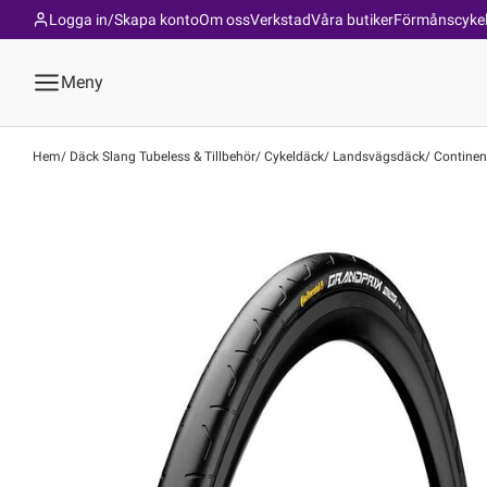
Logga in/Skapa konto
Om oss
Verkstad
Våra butiker
Förmånscyke
Meny
Hem
Däck Slang Tubeless & Tillbehör
Cykeldäck
Landsvägsdäck
Continent