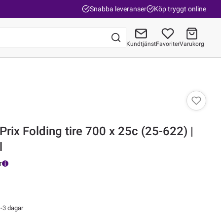
Snabba leveranser
Köp tryggt online
Kundtjänst
Favoriter
Varukorg
Gå till kassan
Prix Folding tire 700 x 25c (25-622) |
l
r
-3 dagar