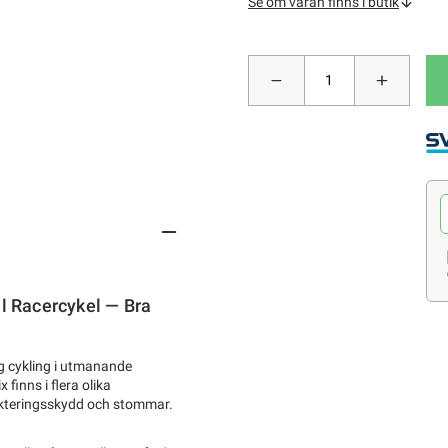
Se om varan finns i butik
ll Racercykel — Bra
tig cykling i utmanande
 finns i flera olika
nkteringsskydd och stommar.