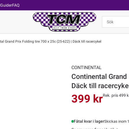
l
Guider
FAQ
al Grand Prix Folding tire 700 x 25c (25-622) | Däck till racercykel
CONTINENTAL
Continental Grand 
Däck till racercyke
399 kr
Rek. pris 499 k
Fåtal kvar i lager
Skickas inom 1