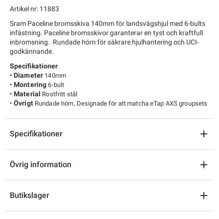
Artikel nr: 11883
Sram Paceline bromsskiva 140mm för landsvägshjul med 6-bults
infästning. Paceline bromsskivor garanterar en tyst och kraftfull
inbromsning.
Rundade hörn för säkrare hjulhantering och UCI-
godkännande.
Specifikationer
•
Diameter
140mm
•
Montering
6-bult
•
Material
Rostfritt stål
•
Övrigt
Rundade hörn, Designade för att matcha eTap AXS groupsets
Specifikationer
Övrig information
Butikslager