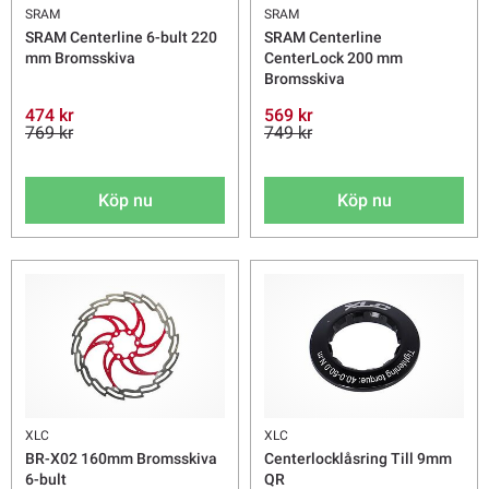
SRAM
SRAM
SRAM Centerline 6-bult 220
SRAM Centerline
mm Bromsskiva
CenterLock 200 mm
Bromsskiva
474 kr
569 kr
769 kr
749 kr
Köp nu
Köp nu
XLC
XLC
BR-X02 160mm Bromsskiva
Centerlocklåsring Till 9mm
6-bult
QR