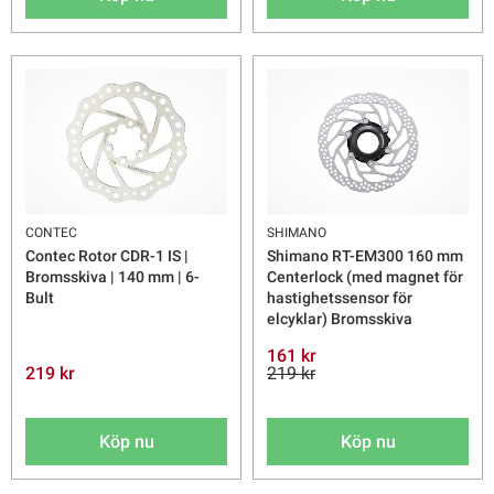
CONTEC
SHIMANO
Contec Rotor CDR-1 IS |
Shimano RT-EM300 160 mm
Bromsskiva | 140 mm | 6-
Centerlock (med magnet för
Bult
hastighetssensor för
elcyklar) Bromsskiva
161 kr
219 kr
219 kr
Köp nu
Köp nu