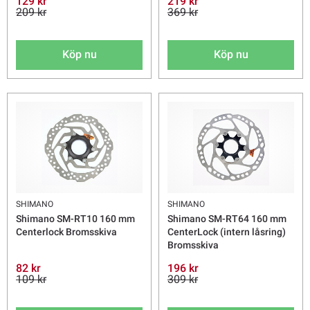
129 kr
219 kr
209 kr
369 kr
Köp nu
Köp nu
SHIMANO
SHIMANO
Shimano SM-RT10 160 mm
Shimano SM-RT64 160 mm
Centerlock Bromsskiva
CenterLock (intern låsring)
Bromsskiva
82 kr
196 kr
109 kr
309 kr