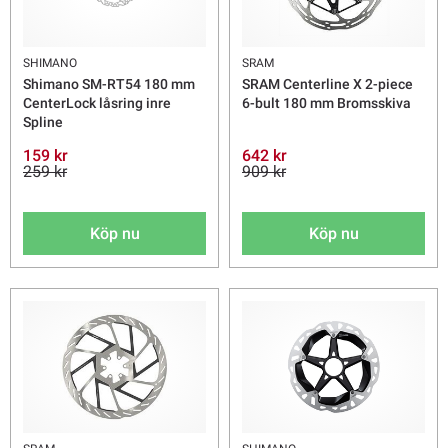
SHIMANO
SRAM
Shimano SM-RT54 180 mm
SRAM Centerline X 2-piece
CenterLock låsring inre
6-bult 180 mm Bromsskiva
Spline
159 kr
642 kr
259 kr
909 kr
Köp nu
Köp nu