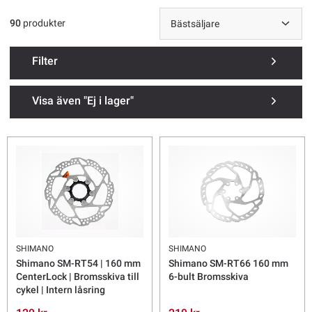
90
produkter
Filter
Visa även "Ej i lager"
SHIMANO
SHIMANO
Shimano SM-RT54 | 160 mm
Shimano SM-RT66 160 mm
CenterLock | Bromsskiva till
6-bult Bromsskiva
cykel | Intern låsring