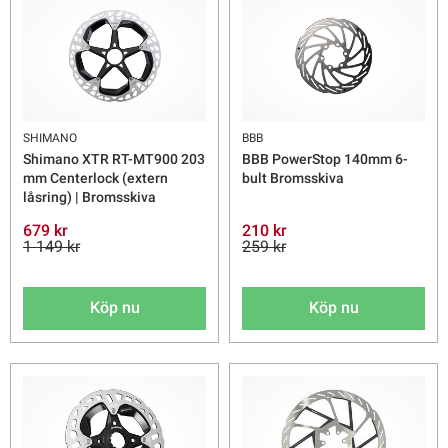
SHIMANO
BBB
Shimano XTR RT-MT900 203
BBB PowerStop 140mm 6-
mm Centerlock (extern
bult Bromsskiva
låsring) | Bromsskiva
679 kr
210 kr
1 149 kr
259 kr
Köp nu
Köp nu