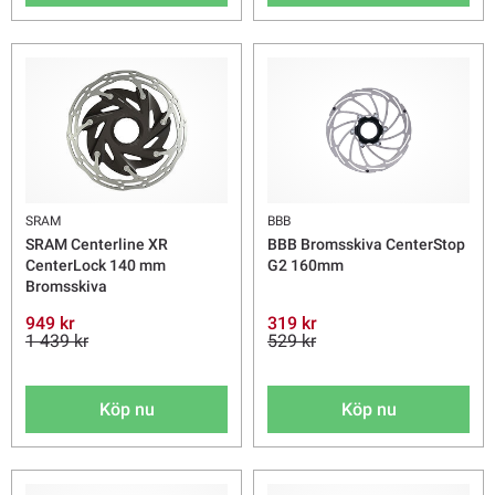
SRAM
BBB
SRAM Centerline XR
BBB Bromsskiva CenterStop
CenterLock 140 mm
G2 160mm
Bromsskiva
949 kr
319 kr
1 439 kr
529 kr
Köp nu
Köp nu