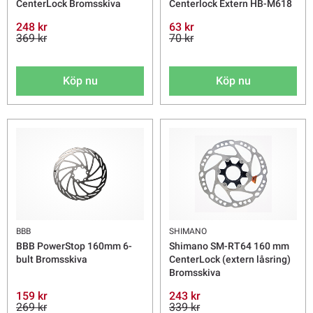
CenterLock Bromsskiva
Centerlock Extern HB-M618
248 kr
63 kr
369 kr
70 kr
Köp nu
Köp nu
BBB
SHIMANO
BBB PowerStop 160mm 6-
Shimano SM-RT64 160 mm
bult Bromsskiva
CenterLock (extern låsring)
Bromsskiva
159 kr
243 kr
269 kr
339 kr