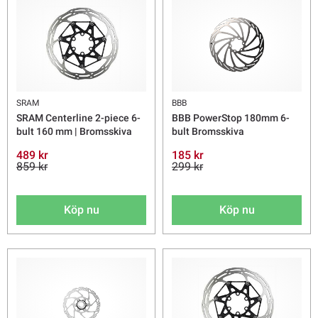
SRAM
BBB
SRAM Centerline 2-piece 6-
BBB PowerStop 180mm 6-
bult 160 mm | Bromsskiva
bult Bromsskiva
489 kr
185 kr
859 kr
299 kr
Köp nu
Köp nu