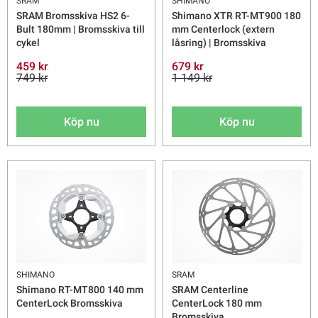
SRAM
SHIMANO
SRAM Bromsskiva HS2 6-
Shimano XTR RT-MT900 180
Bult 180mm | Bromsskiva till
mm Centerlock (extern
cykel
låsring) | Bromsskiva
459 kr
679 kr
749 kr
1 149 kr
Köp nu
Köp nu
SHIMANO
SRAM
Shimano RT-MT800 140 mm
SRAM Centerline
CenterLock Bromsskiva
CenterLock 180 mm
Bromsskiva