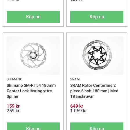
Köp nu
Köp nu
SHIMANO
SRAM
Shimano SM-RT54 180mm
SRAM Rotor Centerline 2
Center Lock låsring yttre
piece 6 bolt 180 mm | Med
Spline
Titanskruvar
159 kr
649 kr
259 kr
1 069 kr
Köp nu
Köp nu