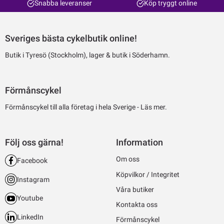
Snabba leveranser
Köp tryggt online
Sveriges bästa cykelbutik online!
Butik i Tyresö (Stockholm), lager & butik i Söderhamn.
Förmånscykel
Förmånscykel till alla företag i hela Sverige -
Läs mer.
Följ oss gärna!
Information
Om oss
Facebook
Köpvilkor / Integritet
Instagram
Våra butiker
Youtube
Kontakta oss
LinkedIn
Förmånscykel