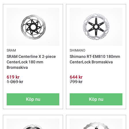
SRAM
SHIMANO
SRAM Centerline X 2-piece
Shimano RT-EM810 180mm
CenterLock 180 mm
CenterLock Bromsskiva
Bromsskiva
619 kr
644 kr
1 069 kr
799 kr
Köp nu
Köp nu