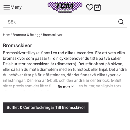
Meny
Hem
Bromsar & Belägg
Bromsskivor
Bromsskivor
Bromsskivor till cykel finns i en rad olika utseenden. För att veta vilka
bromsskivor som passar till din cykel behöver du titta på två saker.
Dels hur stor bromsskivan är (diametern). Det står oftast på skivan,
eller så kan du mäta diametern med en tumstock eller linjal. Det andra
du behöver titta på är infästningen, där det finns två olika typer av
infästningar. Den ena är 6-bult, och den andra är centerlock. 6-Bult
sitter precis som det låter fast med 6 stycken bultar, vanligtvis torx
Läs mer
eller insex. CenterLock sitter fast med en stor ring som ser ut som en
stor platt mutter som kan vara extern eller intern.
Bultkit & Centerlockringar Till Bromsskivor