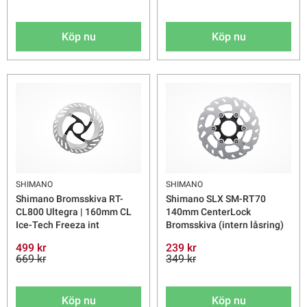
Köp nu
Köp nu
SHIMANO
SHIMANO
Shimano Bromsskiva RT-
Shimano SLX SM-RT70
CL800 Ultegra | 160mm CL
140mm CenterLock
Ice-Tech Freeza int
Bromsskiva (intern låsring)
499 kr
239 kr
669 kr
349 kr
Köp nu
Köp nu