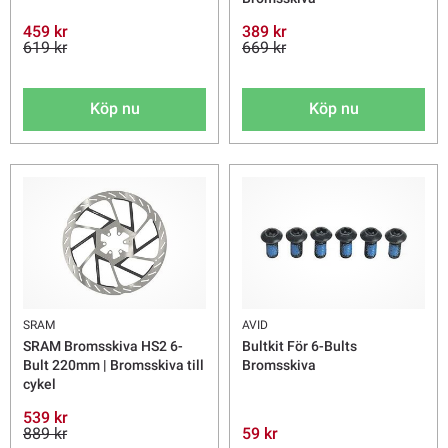
459 kr
389 kr
619 kr
669 kr
Köp nu
Köp nu
SRAM
AVID
SRAM Bromsskiva HS2 6-
Bultkit För 6-Bults
Bult 220mm | Bromsskiva till
Bromsskiva
cykel
539 kr
889 kr
59 kr