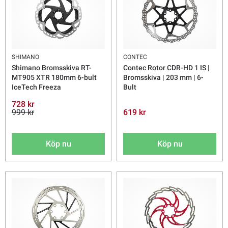
SHIMANO
CONTEC
Shimano Bromsskiva RT-
Contec Rotor CDR-HD 1 IS |
MT905 XTR 180mm 6-bult
Bromsskiva | 203 mm | 6-
IceTech Freeza
Bult
728 kr
999 kr
619 kr
Köp nu
Köp nu