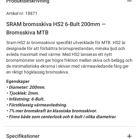
Produktbeskrivning
Artikel nr: 18871
SRAM bromsskiva HS2 6-Bult 200mm —
Bromsskiva MTB
Sram HS2 är bromsskivor specifikt utvecklade för MTB. HS2 är
designade för att förbättra bromsprestandan, minska ljud och
avleda maximalt med värme. Med HS2 lanseras ett nytt
bromsmönster som ger högre friktion mellan skiva och belägg och
de minimalistiska ekrarna i skivan med värmeavledande färg ger
en riktigt högklassig bromsskiva.
Egenskaper
• Diameter: 200mm.
• Tjocklek: 2mm.
• Infästning: 6-Bult.
• Förstklassig värmeavledning.
• 7% mer bromskraft än klassiska bromsskivor.
• Finns både som centerlock och 6-bult i olika diametrar.
Specifikationer