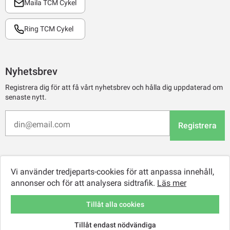
Maila TCM Cykel
Ring TCM Cykel
Nyhetsbrev
Registrera dig för att få vårt nyhetsbrev och hålla dig uppdaterad om
senaste nytt.
Registrera
Vi använder tredjeparts-cookies för att anpassa innehåll,
annonser och för att analysera sidtrafik.
Läs mer
Tillåt alla cookies
Tillåt endast nödvändiga
© 2026 TCM Online Retail AB