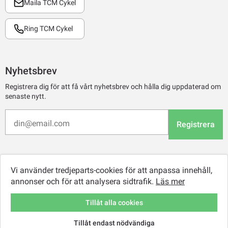
Maila TCM Cykel
Ring TCM Cykel
Nyhetsbrev
Registrera dig för att få vårt nyhetsbrev och hålla dig uppdaterad om
senaste nytt.
Registrera
Vi använder tredjeparts-cookies för att anpassa innehåll,
annonser och för att analysera sidtrafik.
Läs mer
Tillåt alla cookies
Tillåt endast nödvändiga
© 2026 TCM Online Retail AB