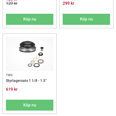
129 kr
299 kr
Köp nu
Köp nu
TWS
Styrlagersats 1 1/8 - 1.5"
619 kr
Köp nu