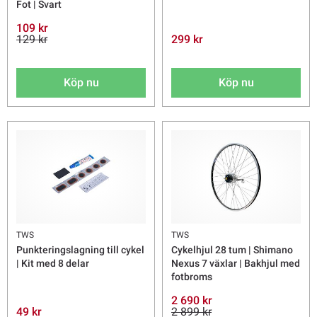
Fot | Svart
109 kr
129 kr
299 kr
Köp nu
Köp nu
TWS
TWS
Punkteringslagning till cykel
Cykelhjul 28 tum | Shimano
| Kit med 8 delar
Nexus 7 växlar | Bakhjul med
fotbroms
2 690 kr
49 kr
2 899 kr