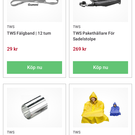
TWS
TWS
TWS Fälgband | 12 tum
TWS Pakethållare För
Sadelstolpe
29 kr
269 kr
Köp nu
Köp nu
TWS
TWS