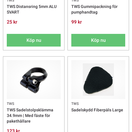
TWS
TWS
TWS Distansring 5mm ALU
TWS Gummipackning för
SVART
pumphandtag
25 kr
99 kr
Köp nu
Köp nu
TWS
TWS
TWS Sadelstolpsklämma
Sadelskydd Fiberpäls Large
34.9mm | Med fäste för
pakethållare
123 kr