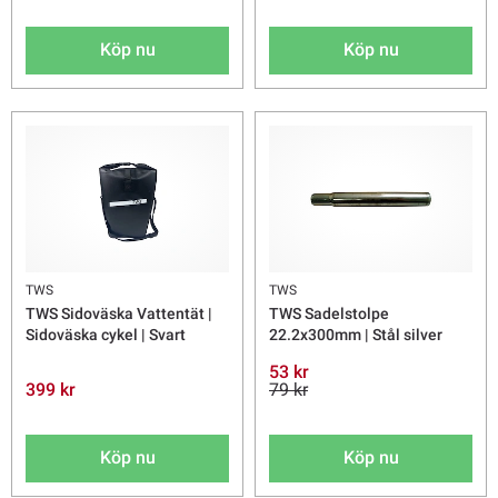
Köp nu
Köp nu
TWS
TWS
TWS Sidoväska Vattentät |
TWS Sadelstolpe
Sidoväska cykel | Svart
22.2x300mm | Stål silver
53 kr
399 kr
79 kr
Köp nu
Köp nu