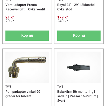
Ventiladapter Presta |
Royal 24" - 29" | Sidostöd
Racerventil till Cykelventil
Cykelstöd
21 kr
179 kr
29 kr
249 kr
Köp nu
Köp nu
TWS
TWS
Pumpadapter vinkel 90
Bakskärm för montering i
grader för bilventil
sadeln | Passar 16-29 tum |
Svart