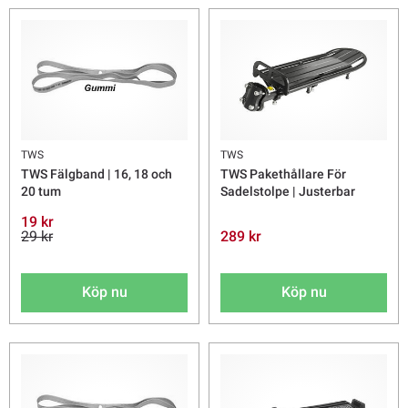
TWS
TWS
TWS Fälgband | 16, 18 och
TWS Pakethållare För
20 tum
Sadelstolpe | Justerbar
19 kr
29 kr
289 kr
Köp nu
Köp nu