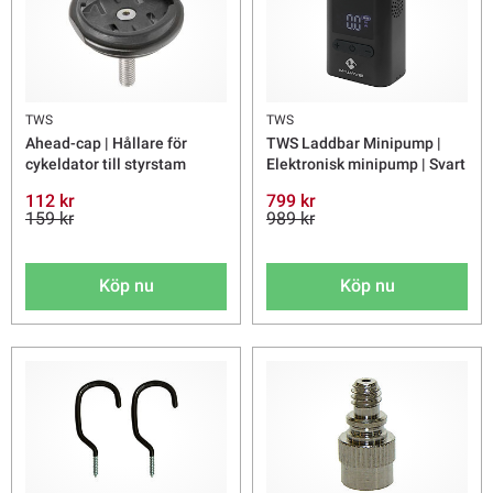
TWS
TWS
Ahead-cap | Hållare för
TWS Laddbar Minipump |
cykeldator till styrstam
Elektronisk minipump | Svart
112 kr
799 kr
159 kr
989 kr
Köp nu
Köp nu