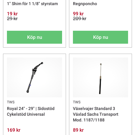
1" Shim för 1 1/8" styrstam
Regnponcho
19 kr
99 kr
29 kr
209 kr
Köp nu
Köp nu
TWS
TWS
Royal 24" - 29" | Sidostöd
Växelvajer Standard 3
Cykelstöd Universal
Växlad Sachs Transport
Mod. 1187/1188
169 kr
89 kr