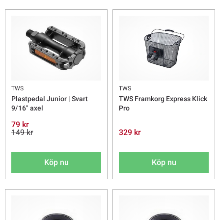
TWS
TWS
Plastpedal Junior | Svart
TWS Framkorg Express Klick
9/16" axel
Pro
79 kr
149 kr
329 kr
Köp nu
Köp nu