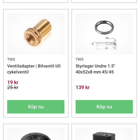
TWS
TWS
Ventiladapter | Bilventil till
Styrlager Undre 1.5"
cykelventil
40x52x8 mm 45/45
19 kr
25 kr
139 kr
Köp nu
Köp nu