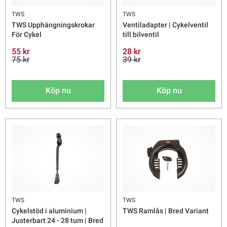
TWS
TWS
TWS Upphängningskrokar
Ventiladapter | Cykelventil
För Cykel
till bilventil
55 kr
28 kr
75 kr
39 kr
Köp nu
Köp nu
TWS
TWS
Cykelstöd i aluminium |
TWS Ramlås | Bred Variant
Justerbart 24 - 28 tum | Bred