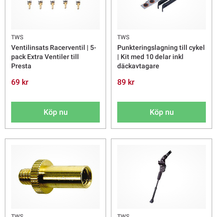
TWS
TWS
Ventilinsats Racerventil | 5-
Punkteringslagning till cykel
pack Extra Ventiler till
| Kit med 10 delar inkl
Presta
däckavtagare
69 kr
89 kr
Köp nu
Köp nu
TWS
TWS