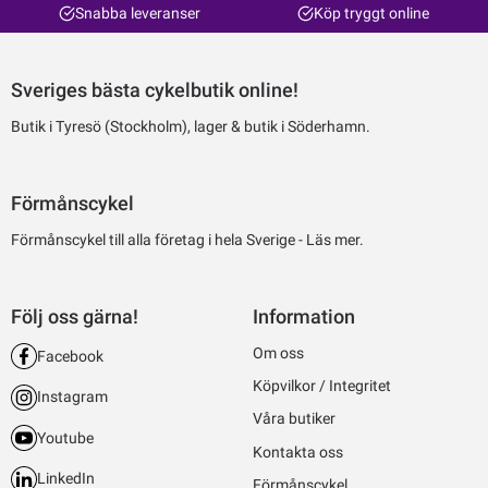
Snabba leveranser
Köp tryggt online
Sveriges bästa cykelbutik online!
Butik i Tyresö (Stockholm), lager & butik i Söderhamn.
Förmånscykel
Förmånscykel till alla företag i hela Sverige -
Läs mer.
Följ oss gärna!
Information
Om oss
Facebook
Köpvilkor / Integritet
Instagram
Våra butiker
Youtube
Kontakta oss
LinkedIn
Förmånscykel