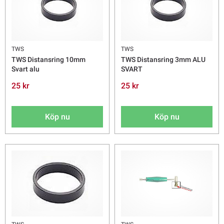
TWS
TWS
TWS Distansring 10mm
TWS Distansring 3mm ALU
Svart alu
SVART
25 kr
25 kr
Köp nu
Köp nu