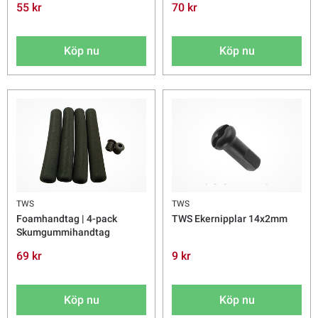
55 kr
70 kr
Köp nu
Köp nu
TWS
TWS
Foamhandtag | 4-pack
TWS Ekernipplar 14x2mm
Skumgummihandtag
69 kr
9 kr
Köp nu
Köp nu