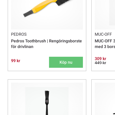
PEDROS
MUC-OFF
Pedros Toothbrush | Rengöringsborste
MUC-OFF 3x
för drivlinan
med 3 borst
309 kr
99 kr
Köp nu
449 kr