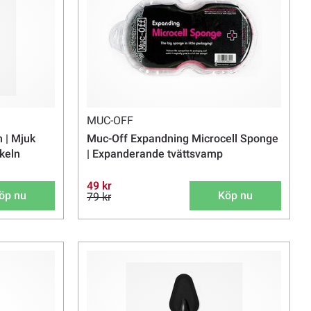
MUC-OFF
 | Mjuk
Muc-Off Expandning Microcell Sponge
ykeln
| Expanderande tvättsvamp
49 kr
öp nu
Köp nu
79 kr