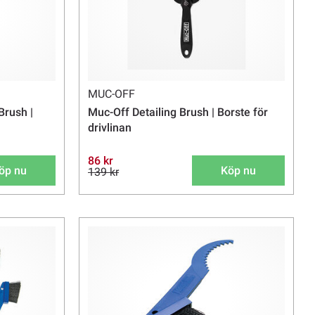
MUC-OFF
Brush |
Muc-Off Detailing Brush | Borste för
drivlinan
86 kr
öp nu
Köp nu
139 kr