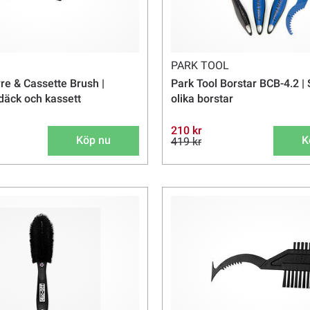
PARK TOOL
re & Cassette Brush |
Park Tool Borstar BCB-4.2 |
 däck och kassett
olika borstar
210 kr
Köp nu
K
419 kr