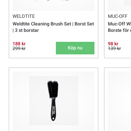
WELDTITE
MUC-OFF
Weldtite Cleaning Brush Set | Borst Set
Muc-Off W
| 3 st borstar
Borste för
188 kr
98 kr
Köp nu
299 kr
139 kr