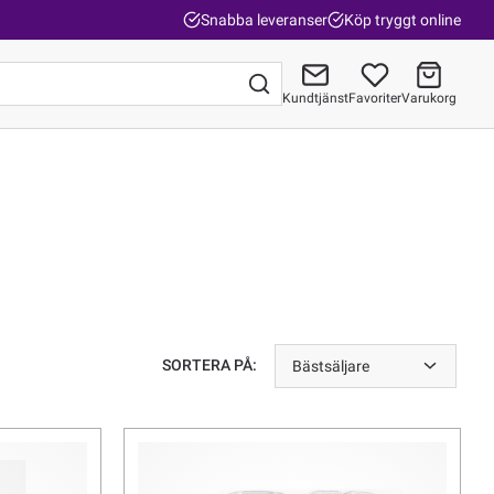
Snabba leveranser
Köp tryggt online
Kundtjänst
Favoriter
Varukorg
Gå till kassan
SORTERA PÅ:
Bästsäljare