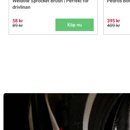
Weldtite Sprocket Brush | Perfekt för
Pedros Bor
drivlinan
58 kr
395 kr
Köp nu
89 kr
409 kr