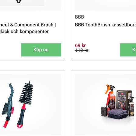
BBB
heel & Component Brush |
BBB ToothBrush kassettbor
 däck och komponenter
69 kr
Köp nu
K
119 kr