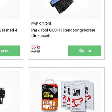
PARK TOOL
 Set med 4
Park Tool GCS-1 | Rengöringsborste
för kassett
55 kr
öp nu
Köp nu
79 kr