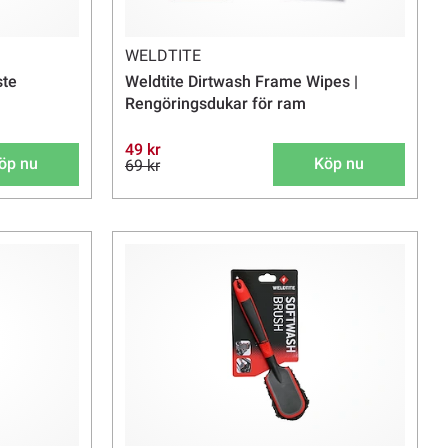
WELDTITE
ste
Weldtite Dirtwash Frame Wipes |
Rengöringsdukar för ram
49 kr
öp nu
Köp nu
69 kr