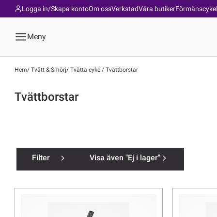
Logga in/Skapa konto
Om oss
Verkstad
Våra butiker
Förmånscyke
Meny
Hem
Tvätt & Smörj
Tvätta cykel
Tvättborstar
Tvättborstar
Filter
Visa även "Ej i lager"