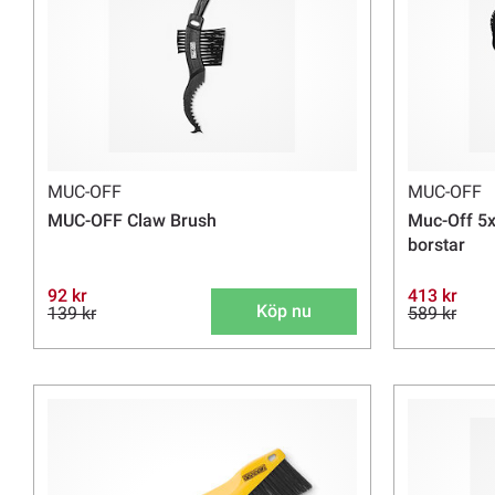
MUC-OFF
MUC-OFF
MUC-OFF Claw Brush
Muc-Off 5x
borstar
92 kr
413 kr
Köp nu
139 kr
589 kr