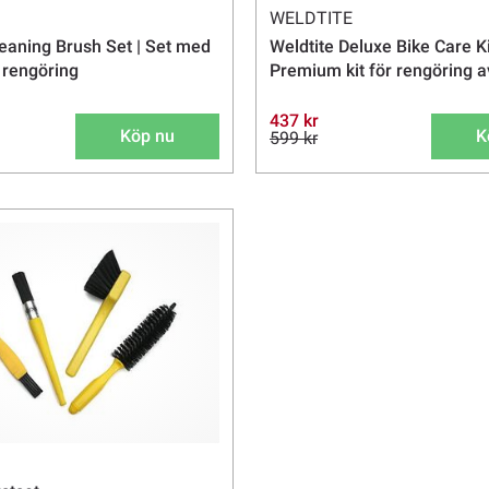
WELDTITE
leaning Brush Set | Set med
Weldtite Deluxe Bike Care Ki
r rengöring
Premium kit för rengöring a
437 kr
Köp nu
K
599 kr