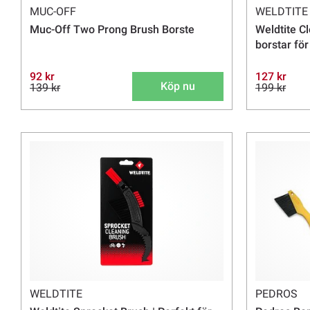
MUC-OFF
WELDTITE
Muc-Off Two Prong Brush Borste
Weldtite C
borstar fö
92 kr
127 kr
Köp nu
139 kr
199 kr
WELDTITE
PEDROS