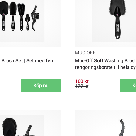
MUC-OFF
 Brush Set | Set med fem
Muc-Off Soft Washing Brush
rengöringsborste till hela c
100 kr
Köp nu
K
179 kr