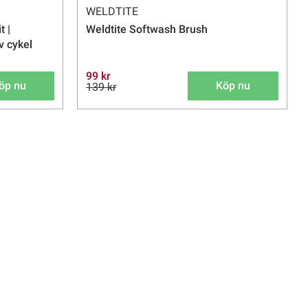
WELDTITE
t |
Weldtite Softwash Brush
v cykel
99 kr
öp nu
Köp nu
139 kr