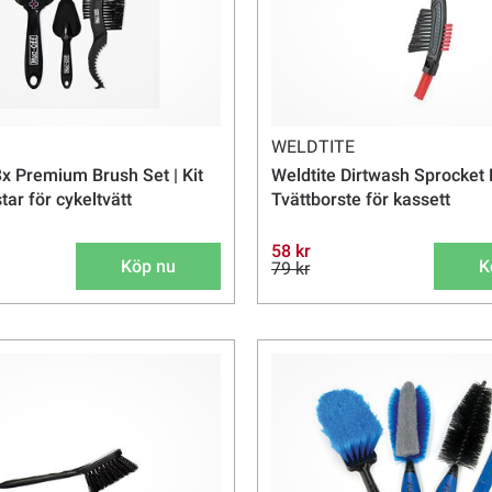
WELDTITE
 Premium Brush Set | Kit
Weldtite Dirtwash Sprocket 
ar för cykeltvätt
Tvättborste för kassett
58 kr
Köp nu
K
79 kr