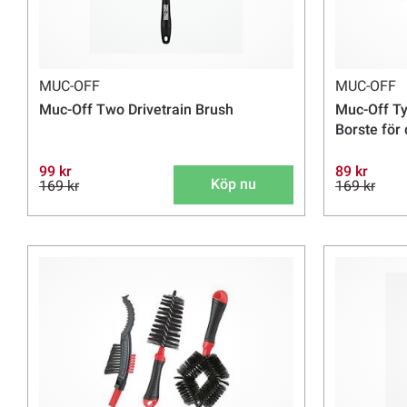
MUC-OFF
MUC-OFF
Muc-Off Two Drivetrain Brush
Muc-Off Ty
Borste för
99 kr
89 kr
Köp nu
169 kr
169 kr