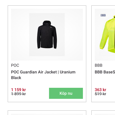
POC
BBB
POC Guardian Air Jacket | Uranium
BBB BaseSh
Black
1 159 kr
363 kr
Köp nu
1 899 kr
519 kr