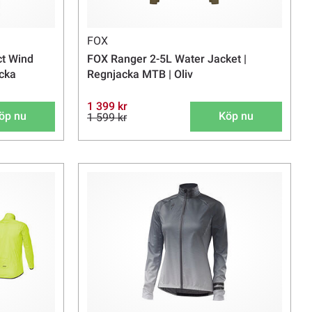
FOX
ct Wind
FOX Ranger 2-5L Water Jacket |
acka
Regnjacka MTB | Oliv
1 399 kr
öp nu
Köp nu
1 599 kr