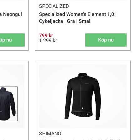
SPECIALIZED
a Neongul
Specialized Women's Element 1,0 |
Cykeljacka | Grå | Small
799 kr
öp nu
Köp nu
1 299 kr
SHIMANO