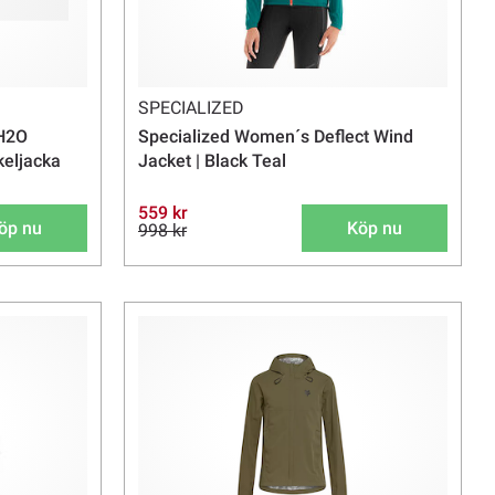
SPECIALIZED
 H2O
Specialized Women´s Deflect Wind
keljacka
Jacket | Black Teal
559 kr
öp nu
Köp nu
998 kr