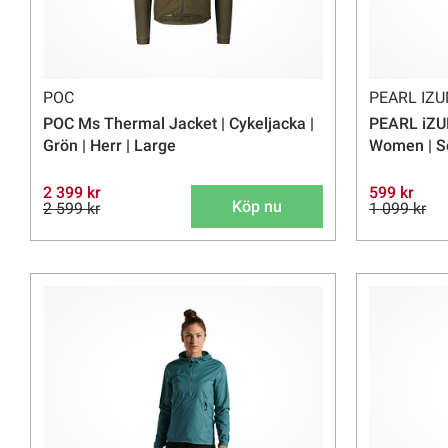
POC
PEARL IZU
POC Ms Thermal Jacket | Cykeljacka |
PEARL iZU
Grön | Herr | Large
Women | S
2 399 kr
599 kr
Köp nu
2 599 kr
1 099 kr