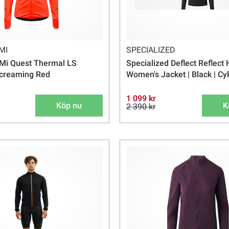
MI
SPECIALIZED
Mi Quest Thermal LS
Specialized Deflect Reflect
creaming Red
Women's Jacket | Black | Cy
1 099 kr
Köp nu
K
2 390 kr