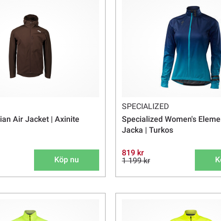
SPECIALIZED
an Air Jacket | Axinite
Specialized Women's Eleme
Jacka | Turkos
819 kr
Köp nu
K
1 199 kr