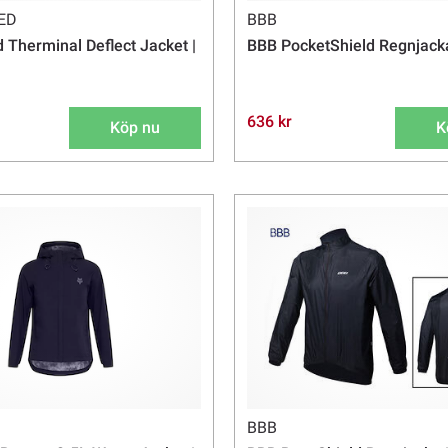
ED
BBB
d Therminal Deflect Jacket |
BBB PocketShield Regnjack
636 kr
Köp nu
K
BBB