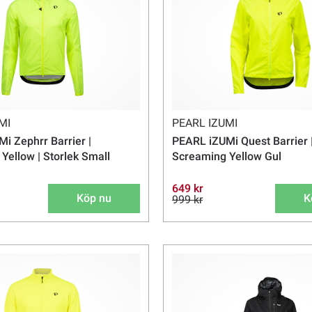
MI
PEARL IZUMI
i Zephrr Barrier |
PEARL iZUMi Quest Barrier 
Yellow | Storlek Small
Screaming Yellow Gul
649 kr
Köp nu
K
999 kr