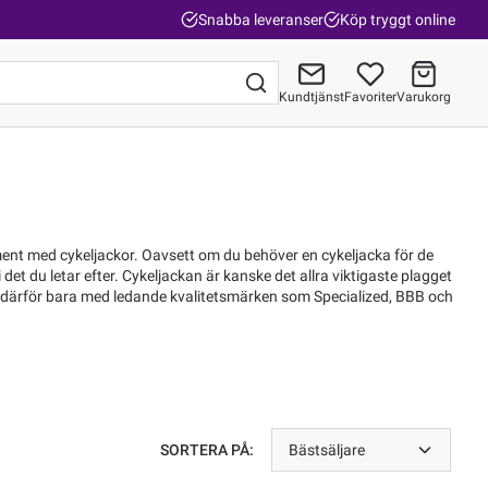
Snabba leveranser
Köp tryggt online
Kundtjänst
Favoriter
Varukorg
Gå till kassan
iment med cykeljackor. Oavsett om du behöver en cykeljacka för de
i det du letar efter. Cykeljackan är kanske det allra viktigaste plagget
bar därför bara med ledande kvalitetsmärken som Specialized, BBB och
SORTERA PÅ:
Bästsäljare