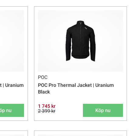
POC
t | Uranium
POC Pro Thermal Jacket | Uranium
Black
1 745 kr
öp nu
Köp nu
2 399 kr