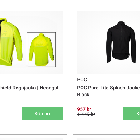
POC
ield Regnjacka | Neongul
POC Pure-Lite Splash Jacke
Black
957 kr
Köp nu
K
1 449 kr