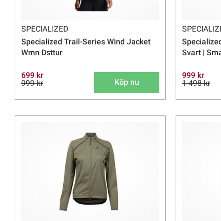
SPECIALIZED
SPECIALIZ
Specialized Trail-Series Wind Jacket
Specialize
Wmn Dsttur
Svart | Sma
699 kr
999 kr
Köp nu
999 kr
1 498 kr