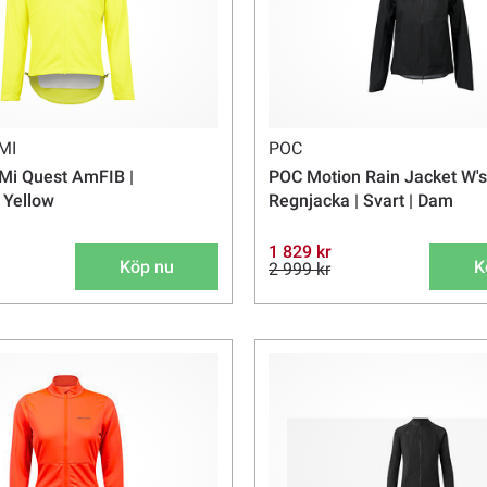
MI
POC
Mi Quest AmFIB |
POC Motion Rain Jacket W's
 Yellow
Regnjacka | Svart | Dam
1 829 kr
Köp nu
K
2 999 kr