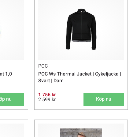
POC
nt 1,0
POC Ws Thermal Jacket | Cykeljacka |
Svart | Dam
1 756 kr
öp nu
Köp nu
2 599 kr