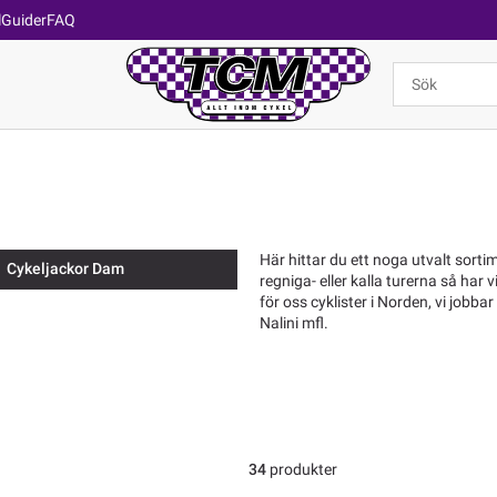
l
Guider
FAQ
Här hittar du ett noga utvalt sort
Cykeljackor Dam
regniga- eller kalla turerna så har v
för oss cyklister i Norden, vi job
Nalini mfl.
34
produkter