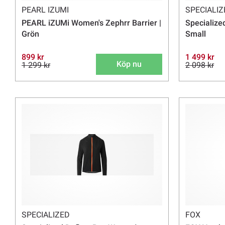
PEARL IZUMI
SPECIALIZ
PEARL iZUMi Women's Zephrr Barrier |
Specialize
Grön
Small
899 kr
1 499 kr
Köp nu
1 299 kr
2 098 kr
SPECIALIZED
FOX