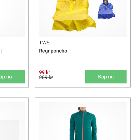
TWS
 |
Regnponcho
99 kr
öp nu
Köp nu
209 kr