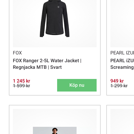
FOX
PEARL IZU
FOX Ranger 2-5L Water Jacket |
PEARL iZUM
Regnjacka MTB | Svart
Screaming 
1 245 kr
949 kr
Köp nu
1 599 kr
1 299 kr