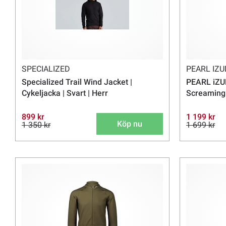
SPECIALIZED
PEARL IZU
Specialized Trail Wind Jacket |
PEARL iZU
Cykeljacka | Svart | Herr
Screaming
899 kr
1 199 kr
Köp nu
1 350 kr
1 699 kr