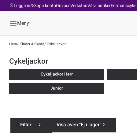
Logga in/Skapa konto
Om oss
Verkstad
Våra butiker
Förmånscyke
Meny
Hem
Kläder & Skydd
Cykeljackor
Cykeljackor
Cykeljackor Herr
Junior
Filter
Visa även "Ej i lager"