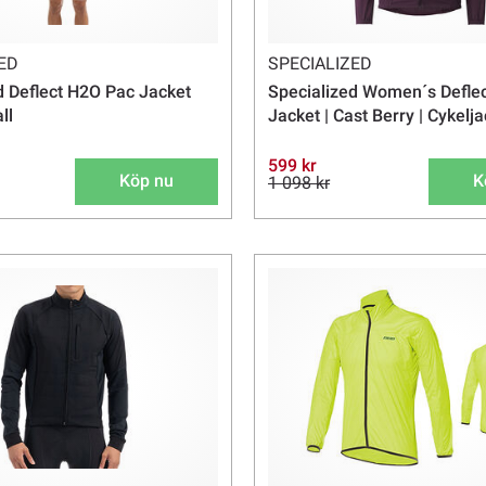
ED
SPECIALIZED
d Deflect H2O Pac Jacket
Specialized Women´s Defle
ll
Jacket | Cast Berry | Cykelj
599 kr
Köp nu
K
1 098 kr