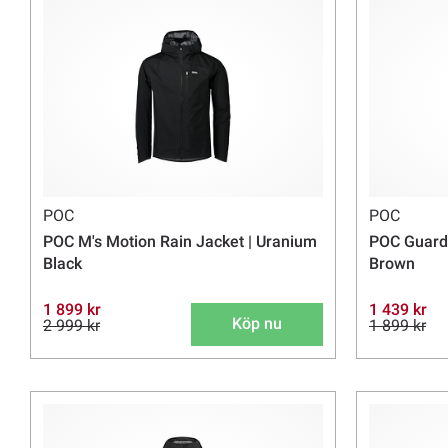
POC
POC
POC M's Motion Rain Jacket | Uranium
POC Guardi
Black
Brown
1 899 kr
1 439 kr
Köp nu
2 999 kr
1 899 kr