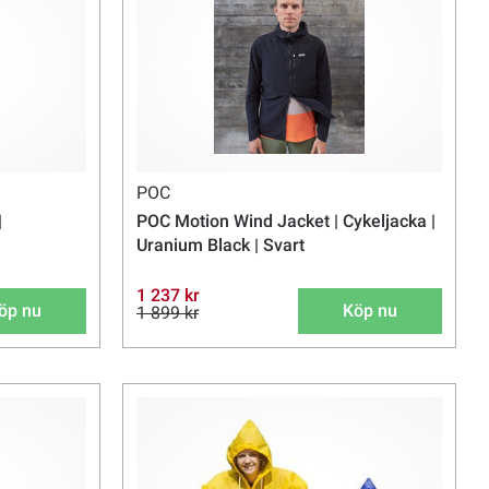
POC
|
POC Motion Wind Jacket | Cykeljacka |
Uranium Black | Svart
1 237 kr
öp nu
Köp nu
1 899 kr