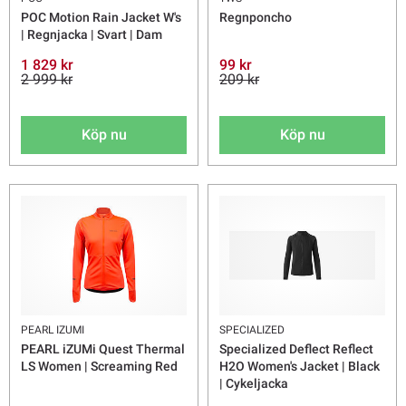
POC Motion Rain Jacket W's
Regnponcho
| Regnjacka | Svart | Dam
1 829 kr
99 kr
2 999 kr
209 kr
Köp nu
Köp nu
PEARL IZUMI
SPECIALIZED
PEARL iZUMi Quest Thermal
Specialized Deflect Reflect
LS Women | Screaming Red
H2O Women's Jacket | Black
| Cykeljacka