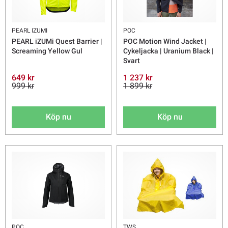
PEARL IZUMI
POC
PEARL iZUMi Quest Barrier |
POC Motion Wind Jacket |
Screaming Yellow Gul
Cykeljacka | Uranium Black |
Svart
649 kr
1 237 kr
999 kr
1 899 kr
Köp nu
Köp nu
POC
TWS