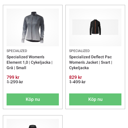
SPECIALIZED
SPECIALIZED
Specialized Women's
Specialized Deflect Pac
Element 1,0 | Cykeljacka |
Women's Jacket | Svart |
Grå | Small
Cykeljacka
799 kr
829 kr
1 299 kr
1 499 kr
Köp nu
Köp nu