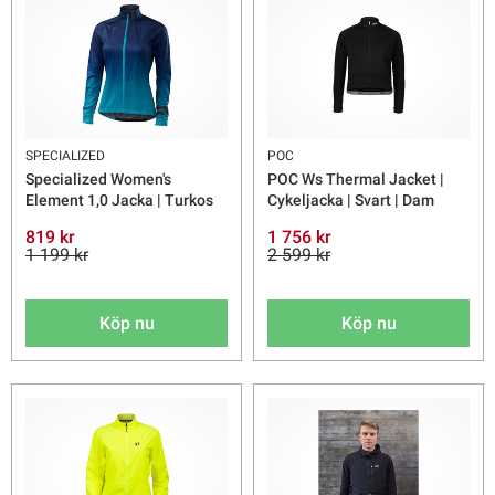
SPECIALIZED
POC
Specialized Women's
POC Ws Thermal Jacket |
Element 1,0 Jacka | Turkos
Cykeljacka | Svart | Dam
819 kr
1 756 kr
1 199 kr
2 599 kr
Köp nu
Köp nu