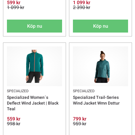
599 kr
1 099 kr
1 099 kr
2 390 kr
Köp nu
Köp nu
SPECIALIZED
SPECIALIZED
Specialized Women´s
Specialized Trail-Series
Deflect Wind Jacket | Black
Wind Jacket Wmn Dsttur
Teal
559 kr
799 kr
998 kr
959 kr