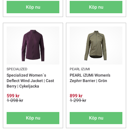
Köp nu
Köp nu
SPECIALIZED
PEARL IZUMI
Specialized Women´s
PEARL iZUMi Women's
Deflect Wind Jacket | Cast
Zephrr Barrier | Grön
Berry | Cykeljacka
599 kr
899 kr
1 098 kr
1 299 kr
Köp nu
Köp nu