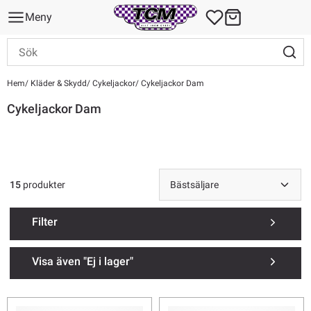
Meny
Hem
Kläder & Skydd
Cykeljackor
Cykeljackor Dam
Cykeljackor Dam
15
produkter
Filter
Visa även "Ej i lager"