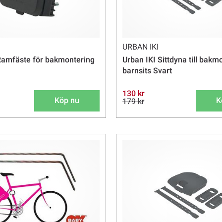
URBAN IKI
Ramfäste för bakmontering
Urban IKI Sittdyna till bakm
barnsits Svart
130 kr
Köp nu
K
179 kr