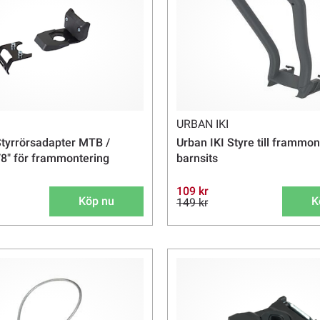
URBAN IKI
Styrrörsadapter MTB /
Urban IKI Styre till frammo
/8" för frammontering
barnsits
109 kr
Köp nu
K
149 kr