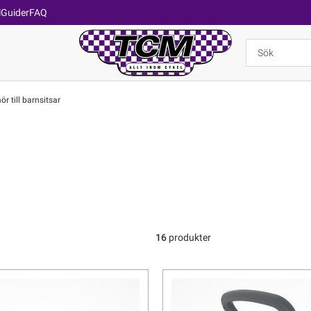
l
Guider
FAQ
ör till barnsitsar
16
produkter