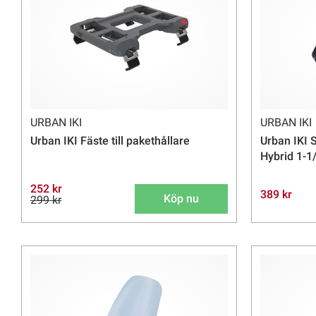
URBAN IKI
URBAN IKI
Urban IKI Fäste till pakethållare
Urban IKI 
Hybrid 1-1
252 kr
389 kr
Köp nu
299 kr