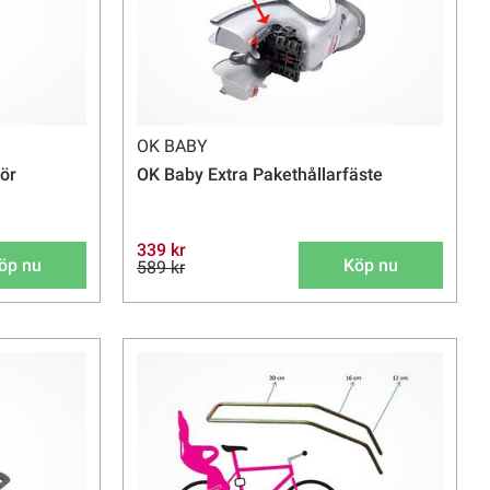
OK BABY
för
OK Baby Extra Pakethållarfäste
339 kr
öp nu
Köp nu
589 kr