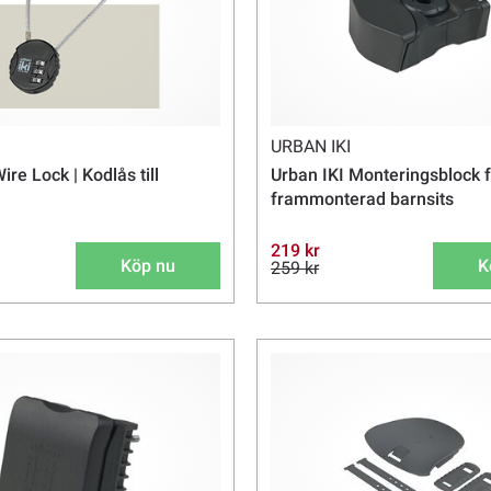
URBAN IKI
ire Lock | Kodlås till
Urban IKI Monteringsblock 
frammonterad barnsits
219 kr
Köp nu
K
259 kr