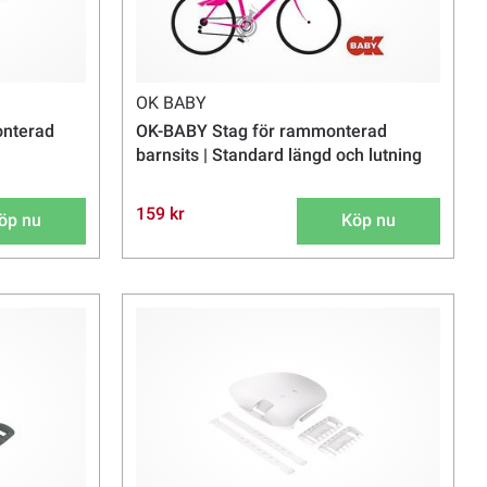
OK BABY
onterad
OK-BABY Stag för rammonterad
barnsits | Standard längd och lutning
159 kr
öp nu
Köp nu