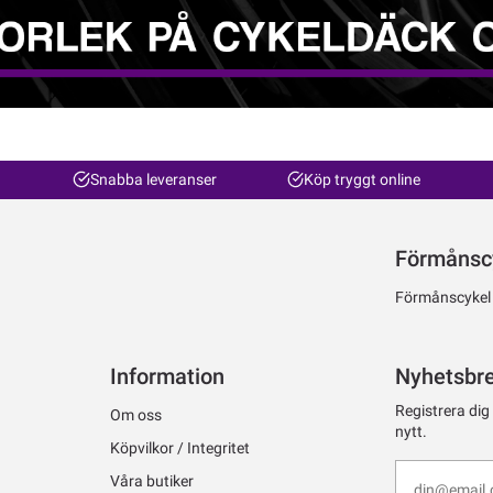
Snabba leveranser
Köp tryggt online
Förmånsc
Förmånscykel ti
Information
Nyhetsbr
Registrera dig
Om oss
nytt.
Köpvilkor / Integritet
Våra butiker