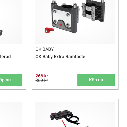
OK BABY
nterad
OK Baby Extra Ramfäste
266 kr
öp nu
Köp nu
369 kr