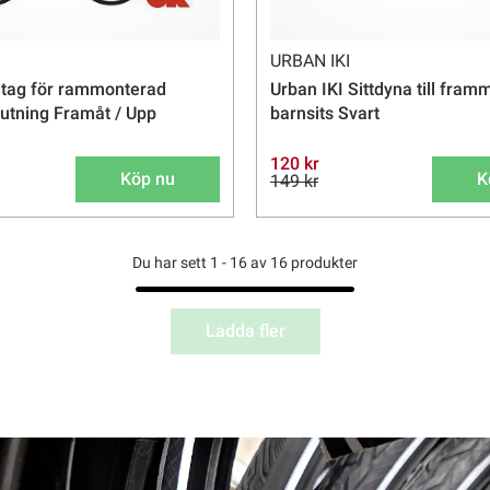
URBAN IKI
tag för rammonterad
Urban IKI Sittdyna till fra
Lutning Framåt / Upp
barnsits Svart
120 kr
Köp nu
K
149 kr
Du har sett 1 - 16 av 16 produkter
Ladda fler