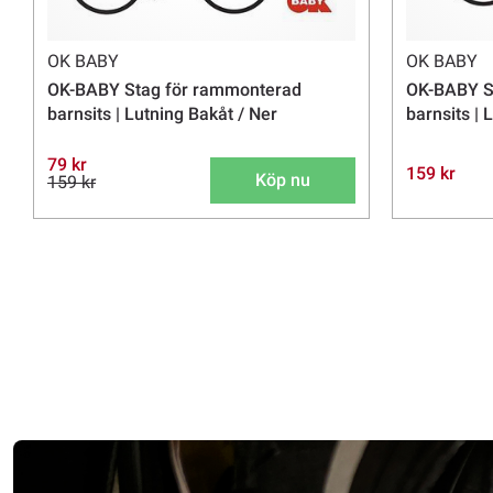
OK BABY
OK BABY
OK-BABY Stag för rammonterad
OK-BABY S
barnsits | Lutning Bakåt / Ner
barnsits | 
79 kr
159 kr
Köp nu
159 kr