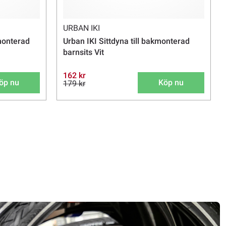
URBAN IKI
mmonterad
Urban IKI Sittdyna till bakmonterad
barnsits Vit
162 kr
öp nu
Köp nu
179 kr