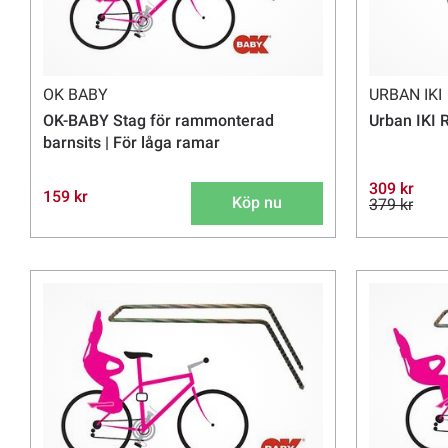
OK BABY
URBAN IKI
OK-BABY Stag för rammonterad
Urban IKI 
barnsits | För låga ramar
309 kr
159 kr
Köp nu
379 kr