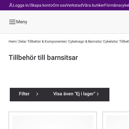
Logga in/Skapa konto
Om oss
Verkstad
Våra butiker
Förmånscyke
Meny
Hem
Delar Tillbehör & Komponenter
Cykelvagn & Barnsits
Cykelsits
Tillbeh
Tillbehör till barnsitsar
Filter
Visa även "Ej i lager"