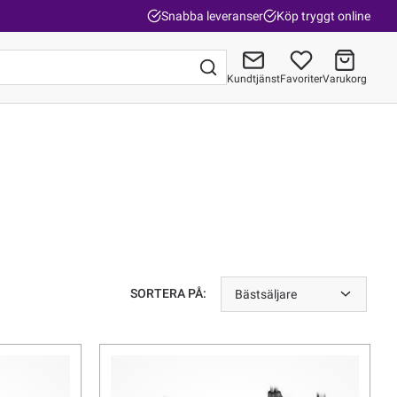
Snabba leveranser
Köp tryggt online
Kundtjänst
Favoriter
Varukorg
Gå till kassan
SORTERA PÅ:
Bästsäljare