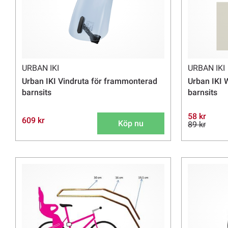
URBAN IKI
URBAN IKI
Urban IKI Vindruta för frammonterad
Urban IKI W
barnsits
barnsits
58 kr
609 kr
Köp nu
89 kr