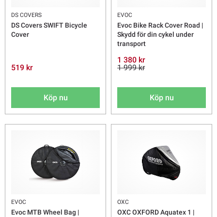
DS COVERS
EVOC
DS Covers SWIFT Bicycle
Evoc Bike Rack Cover Road |
Cover
Skydd för din cykel under
transport
1 380 kr
519 kr
1 999 kr
Köp nu
Köp nu
EVOC
OXC
Evoc MTB Wheel Bag |
OXC OXFORD Aquatex 1 |