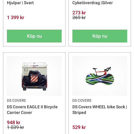
Hjulpar | Svart
Cykelöverdrag |Silver
273 kr
1 399 kr
369 kr
Köp nu
Köp nu
DS COVERS
DS COVERS
DS Covers EAGLE II Bicycle
DS Covers WHEEL bike Sock |
Carrier Cover
Striped
948 kr
1 039 kr
529 kr