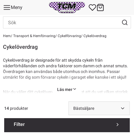
Meny
Hem
Transport & Hemförvaring
Cykelförvaring
Cykelöverdrag
Cykelöverdrag
Cykelöverdrag är designade för att skydda cykeln från
väderförhållanden och andra faktorer som damm och annat smuts.
Överdragen kan användas både utomhus och inomhus. Passar
utmärkt för dig som förvarar cykeln i garaget eller kanske i ett skjul!
Läs mer
När du väljer ditt cykelöverdrag är det viktigt att du vet vilken storlek
och typ du behöver så din cykel får det bästa skyddet. Vissa skydd är
speciellt designade för vissa typer av cyklar, som Mountainbikes eller
14
produkter
landsvägcyklar.
Se
Cykelförvaring
Filter