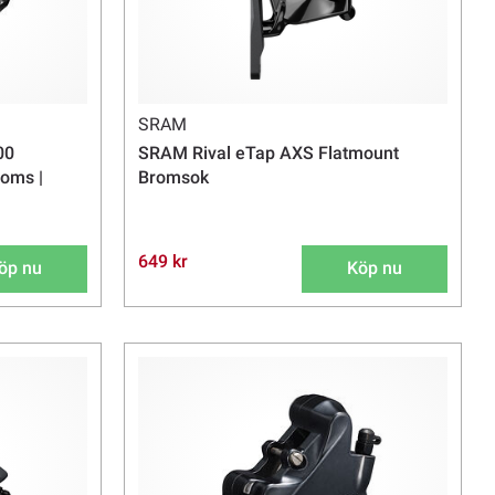
SRAM
00
SRAM Rival eTap AXS Flatmount
roms |
Bromsok
649 kr
öp nu
Köp nu