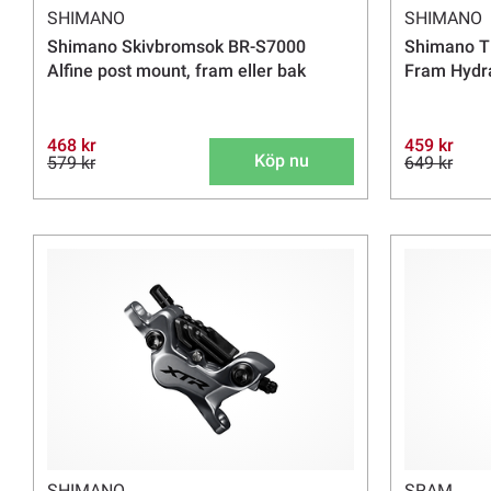
SHIMANO
SHIMANO
Shimano Skivbromsok BR-S7000
Shimano Ti
Alfine post mount, fram eller bak
Fram Hydra
468 kr
459 kr
Köp nu
579 kr
649 kr
SHIMANO
SRAM