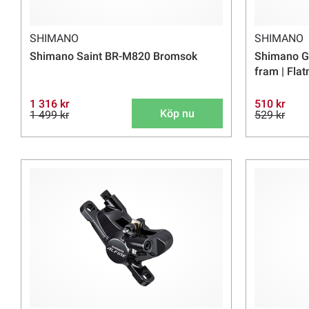
SHIMANO
SHIMANO
Shimano Saint BR-M820 Bromsok
Shimano G
fram | Fla
1 316 kr
510 kr
Köp nu
1 499 kr
529 kr