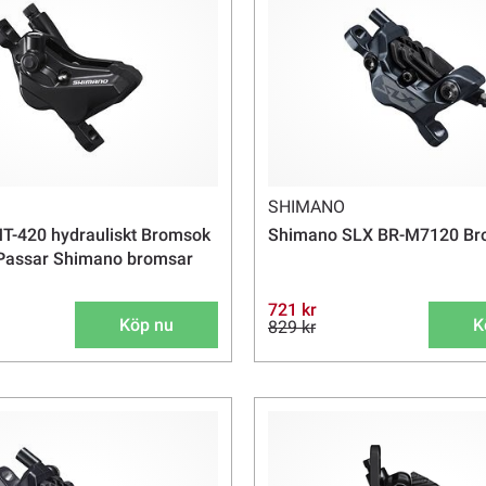
SHIMANO
T-420 hydrauliskt Bromsok
Shimano SLX BR-M7120 Br
| Passar Shimano bromsar
721 kr
Köp nu
K
829 kr