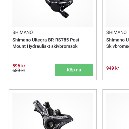
SHIMANO
SHIMANO
Shimano Ultegra BR-RS785 Post
Shimano U
Mount Hydrauliskt skivbromsok
Skivbroms
596 kr
949 kr
Köp nu
689 kr