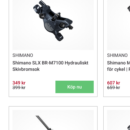
SHIMANO
SHIMANO
Shimano SLX BR-M7100 Hydrauliskt
Shimano M
Skivbromsok
för cykel 
349 kr
607 kr
Köp nu
399 kr
659 kr