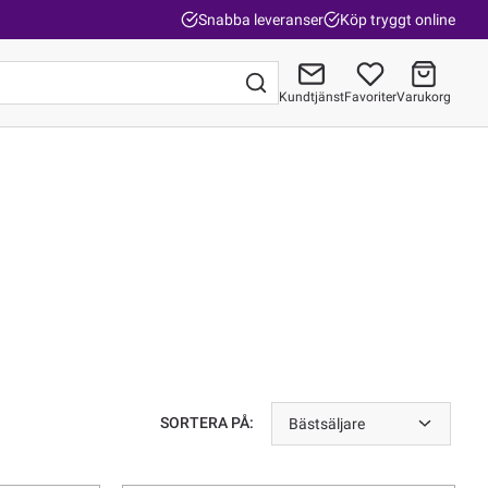
Snabba leveranser
Köp tryggt online
Kundtjänst
Favoriter
Varukorg
Gå till kassan
SORTERA PÅ:
Bästsäljare