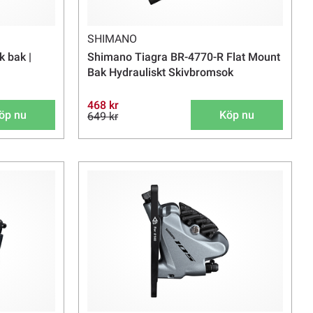
SHIMANO
 bak |
Shimano Tiagra BR-4770-R Flat Mount
Bak Hydrauliskt Skivbromsok
468 kr
öp nu
Köp nu
649 kr