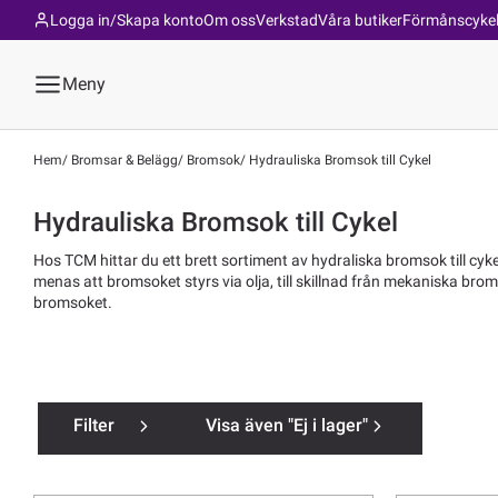
Logga in/Skapa konto
Om oss
Verkstad
Våra butiker
Förmånscyke
Meny
Hem
Bromsar & Belägg
Bromsok
Hydrauliska Bromsok till Cykel
Hydrauliska Bromsok till Cykel
Hos TCM hittar du ett brett sortiment av hydraliska bromsok till cy
menas att bromsoket styrs via olja, till skillnad från mekaniska brom
bromsoket.
Filter
Visa även "Ej i lager"