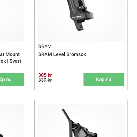
SRAM
at Mount
SRAM Level Bromsok
ok | Svart
305 kr
öp nu
Köp nu
339 kr