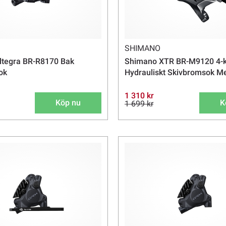
SHIMANO
ltegra BR-R8170 Bak
Shimano XTR BR-M9120 4-k
ok
Hydrauliskt Skivbromsok Me
1 310 kr
Köp nu
K
1 699 kr