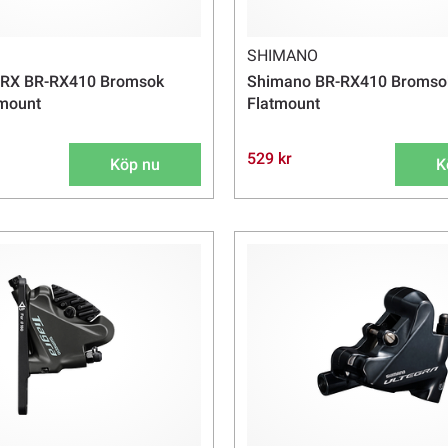
SHIMANO
RX BR-RX410 Bromsok
Shimano BR-RX410 Bromsok
tmount
Flatmount
529 kr
Köp nu
K