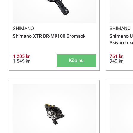
SHIMANO
SHIMANO
Shimano XTR BR-M9100 Bromsok
Shimano U
Skivbroms
1 205 kr
761 kr
Köp nu
1 549 kr
949 kr