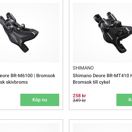
SHIMANO
eore BR-M6100 | Bromsok
Shimano Deore BR-MT410 H
lisk skivbroms
Bromsok till cykel
258 kr
Köp nu
K
349 kr