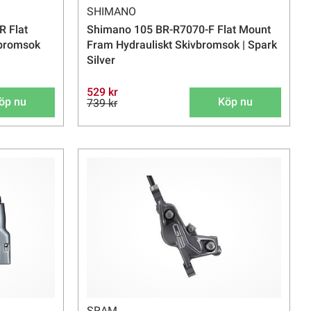
SHIMANO
R Flat
Shimano 105 BR-R7070-F Flat Mount
vbromsok
Fram Hydrauliskt Skivbromsok | Spark
Silver
529 kr
öp nu
Köp nu
739 kr
SRAM