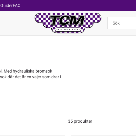
l
Guider
FAQ
kel. Med hydrauliska bromsok
sok där det är en vajer som drar i
35
produkter