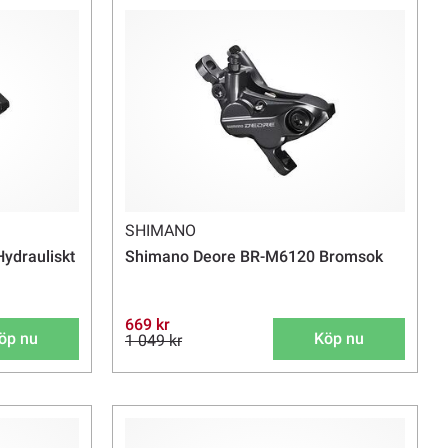
SHIMANO
ydrauliskt
Shimano Deore BR-M6120 Bromsok
669 kr
öp nu
Köp nu
1 049 kr