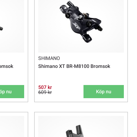
SHIMANO
omsok
Shimano XT BR-M8100 Bromsok
507 kr
öp nu
Köp nu
609 kr