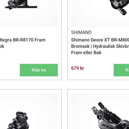
SHIMANO
ltegra BR-R8170 Fram
Shimano Deore XT BR-M80
ok
Bromsok | Hydraulisk Skivb
Fram eller Bak
679 kr
Köp nu
K