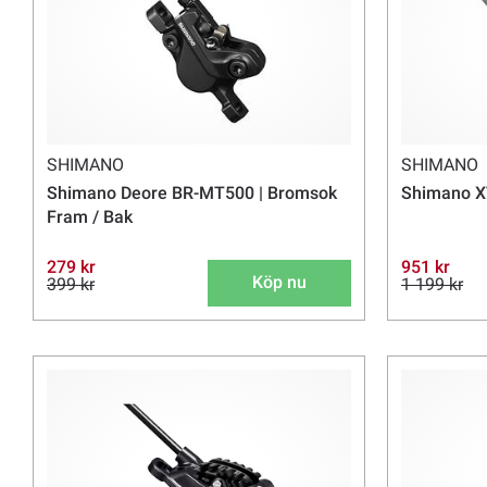
SHIMANO
SHIMANO
Shimano Deore BR-MT500 | Bromsok
Shimano X
Fram / Bak
279 kr
951 kr
Köp nu
399 kr
1 199 kr