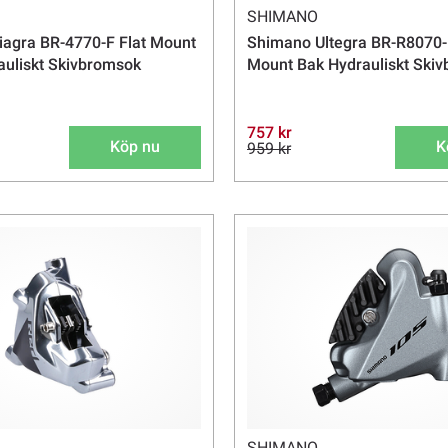
SHIMANO
agra BR-4770-F Flat Mount
Shimano Ultegra BR-R8070-
uliskt Skivbromsok
Mount Bak Hydrauliskt Ski
757 kr
Köp nu
K
959 kr
SHIMANO