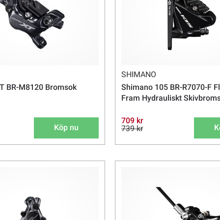
SHIMANO
T BR-M8120 Bromsok
Shimano 105 BR-R7070-F Fl
Fram Hydrauliskt Skivbroms
709 kr
Köp nu
K
739 kr