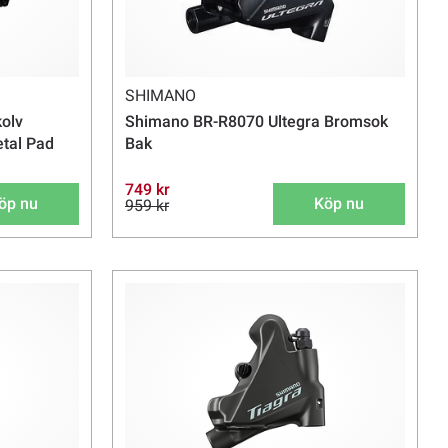
SHIMANO
olv
Shimano BR-R8070 Ultegra Bromsok
tal Pad
Bak
749 kr
öp nu
Köp nu
959 kr