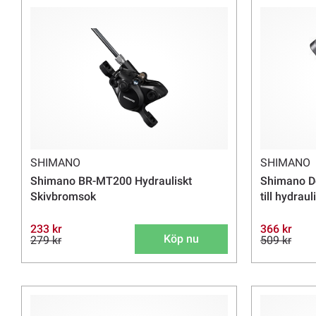
SHIMANO
SHIMANO
Shimano BR-MT200 Hydrauliskt
Shimano D
Skivbromsok
till hydrau
233 kr
366 kr
Köp nu
279 kr
509 kr