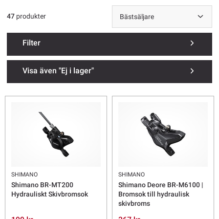
47
produkter
Filter
Visa även "Ej i lager"
SHIMANO
SHIMANO
Shimano BR-MT200
Shimano Deore BR-M6100 |
Hydrauliskt Skivbromsok
Bromsok till hydraulisk
skivbroms