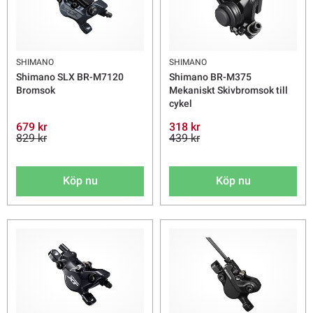
SHIMANO
SHIMANO
Shimano SLX BR-M7120
Shimano BR-M375
Bromsok
Mekaniskt Skivbromsok till
cykel
679 kr
318 kr
829 kr
439 kr
Köp nu
Köp nu