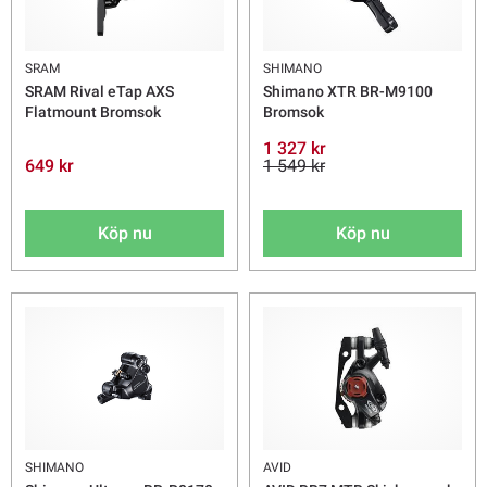
SRAM
SHIMANO
SRAM Rival eTap AXS
Shimano XTR BR-M9100
Flatmount Bromsok
Bromsok
1 327 kr
649 kr
1 549 kr
Köp nu
Köp nu
SHIMANO
AVID