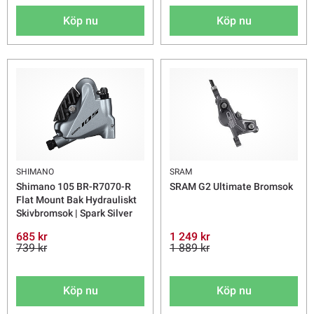
Köp nu
Köp nu
SHIMANO
SRAM
Shimano 105 BR-R7070-R
SRAM G2 Ultimate Bromsok
Flat Mount Bak Hydrauliskt
Skivbromsok | Spark Silver
685 kr
1 249 kr
739 kr
1 889 kr
Köp nu
Köp nu