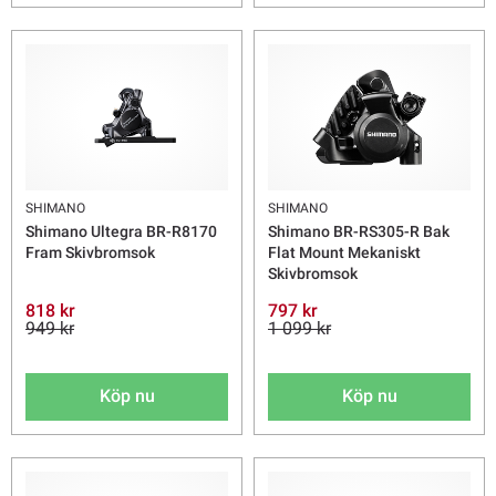
SHIMANO
SHIMANO
Shimano Ultegra BR-R8170
Shimano BR-RS305-R Bak
Fram Skivbromsok
Flat Mount Mekaniskt
Skivbromsok
818 kr
797 kr
949 kr
1 099 kr
Köp nu
Köp nu