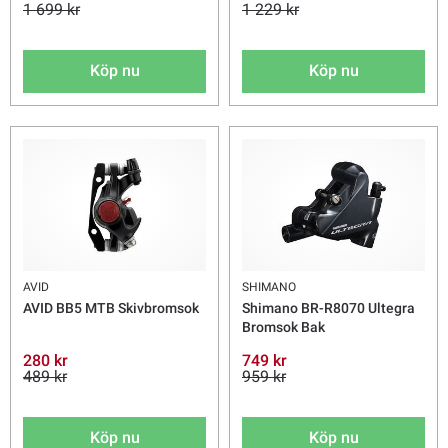
1 699 kr
1 229 kr
Köp nu
Köp nu
AVID
SHIMANO
AVID BB5 MTB Skivbromsok
Shimano BR-R8070 Ultegra
Bromsok Bak
280 kr
749 kr
489 kr
959 kr
Köp nu
Köp nu