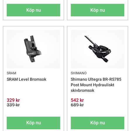
Köp nu
Köp nu
SRAM
SHIMANO
SRAM Level Bromsok
Shimano Ultegra BR-RS785
Post Mount Hydrauliskt
skivbromsok
329 kr
542 kr
339 kr
689 kr
Köp nu
Köp nu