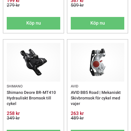
199 kr
367 kr
279 kr
509 kr
Köp nu
Köp nu
SHIMANO
AVID
Shimano Deore BR-MT410
AVID BB5 Road | Mekaniskt
Hydrauliskt Bromsok till
Skivbromsok för cykel med
cykel
vajer
258 kr
263 kr
349 kr
489 kr