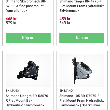
Shimano Skivbromsok BR-
Shimano Tiagra BR-4770-F
S7000 Alfine post mount,
Flat Mount Fram Hydrauliskt
fram eller bak
Skivbromsok
468 kr
459 kr
579 kr
649 kr
Köp nu
Köp nu
SHIMANO
SHIMANO
Shimano Ultegra BR-R8070-
Shimano 105 BR-R7070-F
R Flat Mount Bak
Flat Mount Fram Hydrauliskt
Hydrauliskt Skivbromsok
Skivbromsok | Spark Silver