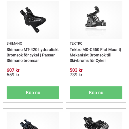
SHIMANO
TEKTRO
Shimano MT-420 hydrauliskt
Tektro MD-C550 Flat Mount|
Bromsok för cykel | Passar
Mekaniskt Bromsok till
Shimano bromsar
Skivbroms för Cykel
607 kr
503 kr
659 kr
739 kr
Köp nu
Köp nu