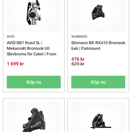
AVID
SHIMANO
AVID BB7 Road SL |
Shimano BR-RX410 Bromsok
Mekaniskt Bromsok till
bak | Flatmount
Skivbroms för Cykel | Fram
476 kr
1 699 kr
529 kr
Köp nu
Köp nu