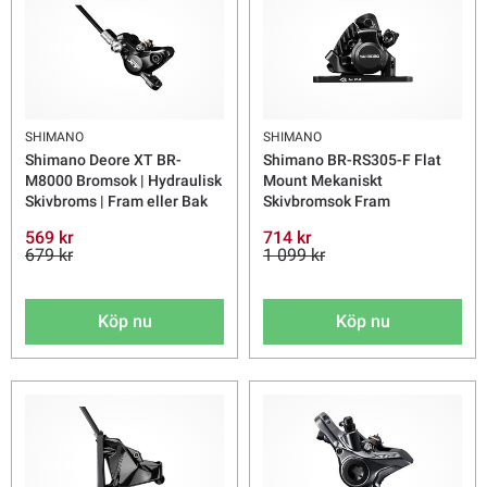
SHIMANO
SHIMANO
Shimano Deore XT BR-
Shimano BR-RS305-F Flat
M8000 Bromsok | Hydraulisk
Mount Mekaniskt
Skivbroms | Fram eller Bak
Skivbromsok Fram
569 kr
714 kr
679 kr
1 099 kr
Köp nu
Köp nu