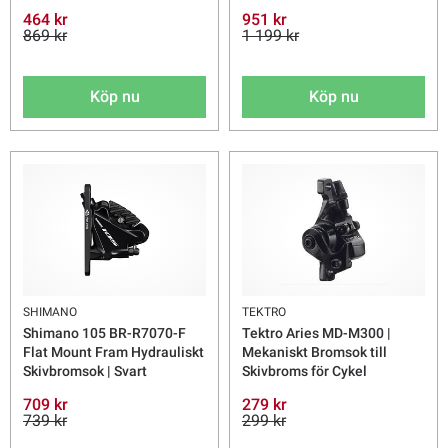
464 kr
951 kr
869 kr
1 199 kr
Köp nu
Köp nu
SHIMANO
TEKTRO
Shimano 105 BR-R7070-F
Tektro Aries MD-M300 |
Flat Mount Fram Hydrauliskt
Mekaniskt Bromsok till
Skivbromsok | Svart
Skivbroms för Cykel
709 kr
279 kr
739 kr
299 kr