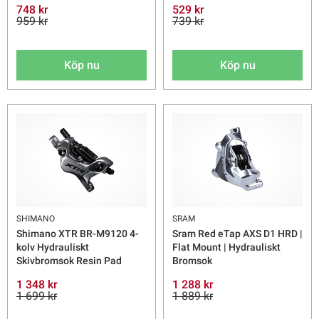
748 kr
529 kr
959 kr
739 kr
Köp nu
Köp nu
SHIMANO
SRAM
Shimano XTR BR-M9120 4-
Sram Red eTap AXS D1 HRD |
kolv Hydrauliskt
Flat Mount | Hydrauliskt
Skivbromsok Resin Pad
Bromsok
1 348 kr
1 288 kr
1 699 kr
1 889 kr