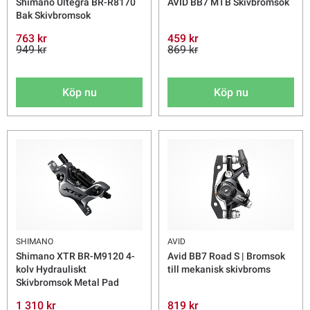
Shimano Ultegra BR-R8170
AVID BB7 MTB Skivbromsok
Bak Skivbromsok
763 kr
459 kr
949 kr
869 kr
Köp nu
Köp nu
SHIMANO
AVID
Shimano XTR BR-M9120 4-
Avid BB7 Road S | Bromsok
kolv Hydrauliskt
till mekanisk skivbroms
Skivbromsok Metal Pad
1 310 kr
819 kr