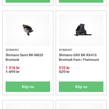
SHIMANO
SHIMANO
Shimano Saint BR-M820
Shimano GRX BR-RX410
Bromsok
Bromsok fram | Flatmount
1 316 kr
510 kr
1 499 kr
529 kr
Köp nu
Köp nu