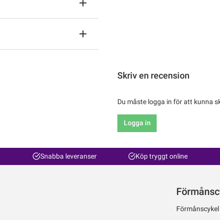
Skriv en recension
Du måste logga in för att kunna s
Logga in
Snabba leveranser
Köp tryggt online
Förmånsc
Förmånscykel ti