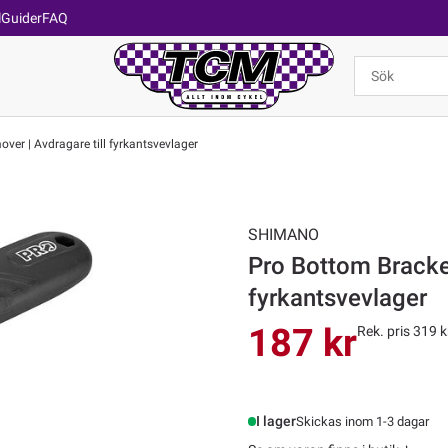
l
Guider
FAQ
ver | Avdragare till fyrkantsvevlager
SHIMANO
Pro Bottom Bracket
fyrkantsvevlager
187 kr
Rek. pris 319 k
I lager
Skickas inom 1-3 dagar