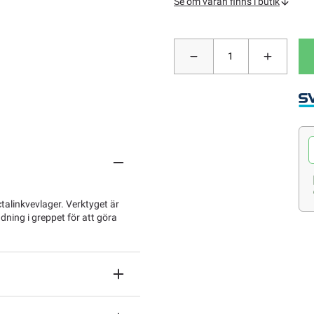
Se om varan finns i butik
alinkvevlager. Verktyget är
ndning i greppet för att göra