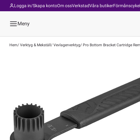
Logga in/Skapa konto
Om oss
Verkstad
Våra butiker
Förmånscyke
Meny
Hem
Verktyg & Mekställ
Vevlagerverktyg
Pro Bottom Bracket Cartridge Remo