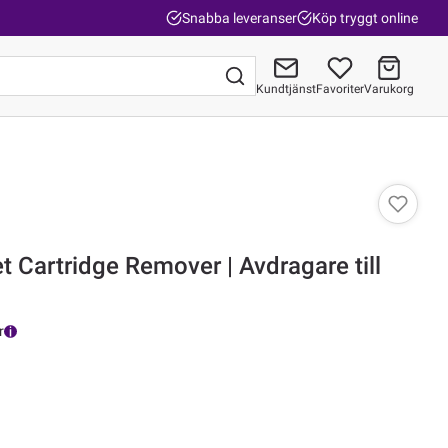
Snabba leveranser
Köp tryggt online
Kundtjänst
Favoriter
Varukorg
Gå till kassan
 Cartridge Remover | Avdragare till
r