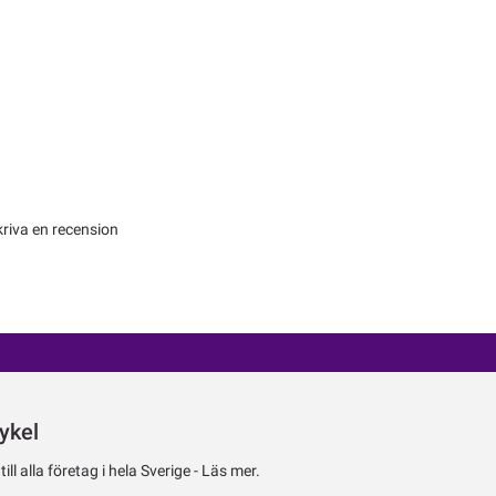
kriva en recension
ykel
ll alla företag i hela Sverige -
Läs mer.