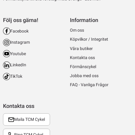
Följ oss gärna!
Information
Om oss
Facebook
Köpvilkor / Integritet
Instagram
Våra butiker
Youtube
Kontakta oss
LinkedIn
Förmånscykel
Jobba med oss
TikTok
FAQ - Vanliga Frågor
Kontakta oss
Maila TCM Cykel
Ring TCM Cykel