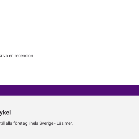
kriva en recension
ykel
ll alla företag i hela Sverige -
Läs mer.