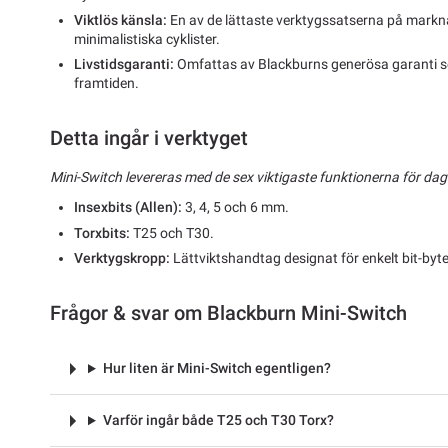
Viktlös känsla:
En av de lättaste verktygssatserna på markna
minimalistiska cyklister.
Livstidsgaranti:
Omfattas av Blackburns generösa garanti so
framtiden.
Detta ingår i verktyget
Mini-Switch levereras med de sex viktigaste funktionerna för dag
Insexbits (Allen):
3, 4, 5 och 6 mm.
Torxbits:
T25 och T30.
Verktygskropp:
Lättviktshandtag designat för enkelt bit-byt
Frågor & svar om Blackburn Mini-Switch
Hur liten är Mini-Switch egentligen?
Varför ingår både T25 och T30 Torx?