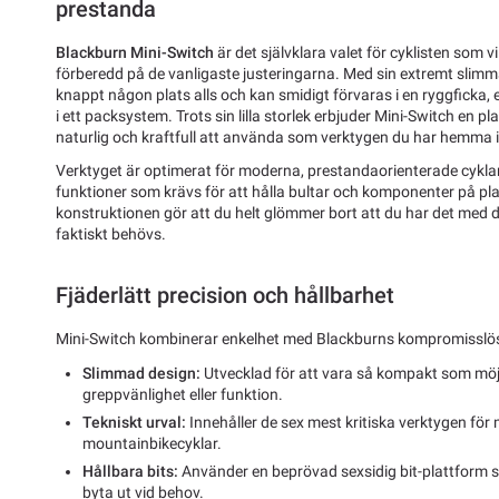
prestanda
Blackburn Mini-Switch
är det självklara valet för cyklisten som v
förberedd på de vanligaste justeringarna. Med sin extremt slimma
knappt någon plats alls och kan smidigt förvaras i en ryggficka, en
i ett packsystem. Trots sin lilla storlek erbjuder Mini-Switch en p
naturlig och kraftfull att använda som verktygen du har hemma 
Verktyget är optimerat för moderna, prestandaorienterade cyklar
funktioner som krävs för att hålla bultar och komponenter på pla
konstruktionen gör att du helt glömmer bort att du har det med di
faktiskt behövs.
Fjäderlätt precision och hållbarhet
Mini-Switch kombinerar enkelhet med Blackburns kompromisslösa
Slimmad design:
Utvecklad för att vara så kompakt som möjl
greppvänlighet eller funktion.
Tekniskt urval:
Innehåller de sex mest kritiska verktygen fö
mountainbikecyklar.
Hållbara bits:
Använder en beprövad sexsidig bit-plattform s
byta ut vid behov.