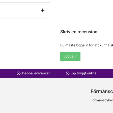
Skriv en recension
Du måste logga in för att kunna s
Logga in
Snabba leveranser
Köp tryggt online
Förmånsc
Förmånscykel ti