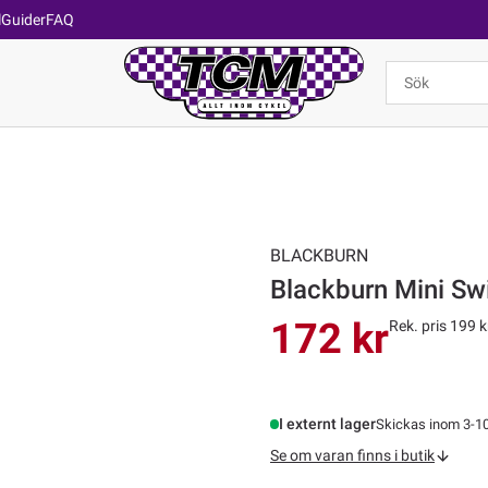
l
Guider
FAQ
BLACKBURN
Blackburn Mini Swi
172 kr
Rek. pris 199 k
I externt lager
Skickas inom 3-1
Se om varan finns i butik