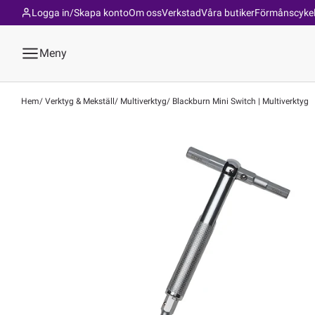
Logga in/Skapa konto
Om oss
Verkstad
Våra butiker
Förmånscyke
Meny
Hem
Verktyg & Mekställ
Multiverktyg
Blackburn Mini Switch | Multiverktyg