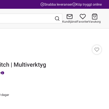
Snabba leveranser
Köp tryggt online
Kundtjänst
Favoriter
Varukorg
Gå till kassan
tch | Multiverktyg
r
0 dagar