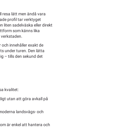
ill resa lätt men ändå vara
de profil tar verktyget
 liten sadelväska eller direkt
lattform som känns lika
i verkstaden.
 och innehåller exakt de
ts under turen. Den lätta
g – tills den sekund det
 kvalitet:
igt utan att göra avkall på
r moderna landsvägs- och
om är enkel att hantera och