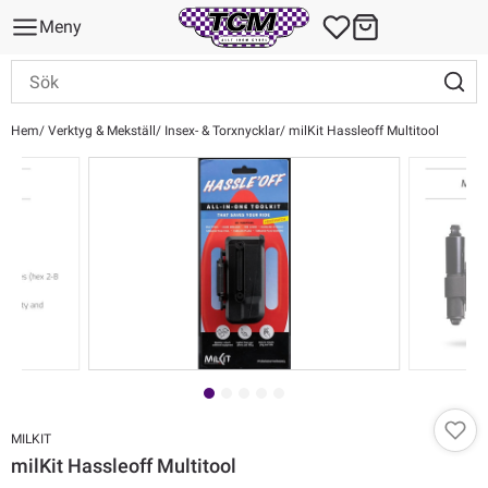
Meny
Hem
Verktyg & Mekställ
Insex- & Torxnycklar
milKit Hassleoff Multitool
MILKIT
milKit Hassleoff Multitool