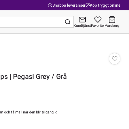
Snabba leveranser
Köp tryggt online
Kundtjänst
Favoriter
Varukorg
Gå till kassan
s | Pegasi Grey / Grå
 och få mail när den blir tillgänglig