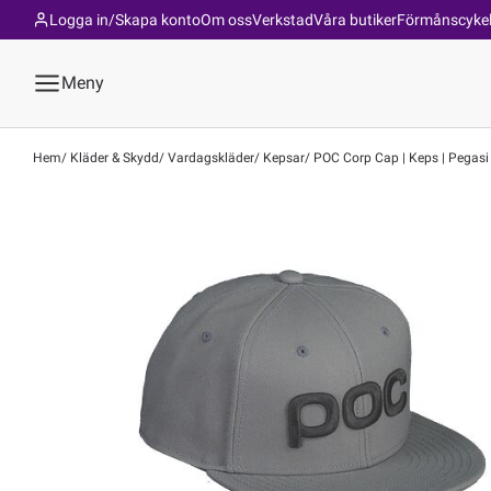
Logga in/Skapa konto
Om oss
Verkstad
Våra butiker
Förmånscyke
Meny
Hem
Kläder & Skydd
Vardagskläder
Kepsar
POC Corp Cap | Keps | Pegasi 