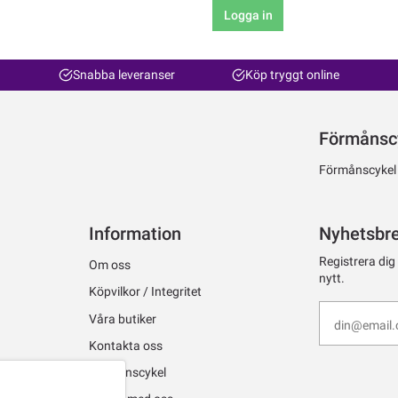
Logga in
Snabba leveranser
Köp tryggt online
Förmånsc
Förmånscykel ti
Information
Nyhetsbr
Registrera dig
Om oss
nytt.
Köpvilkor / Integritet
Våra butiker
Kontakta oss
Förmånscykel