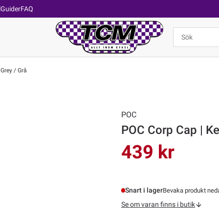
l
Guider
FAQ
Grey / Grå
POC
POC Corp Cap | Kep
439 kr
Snart i lager
Bevaka produkt nedan
Se om varan finns i butik