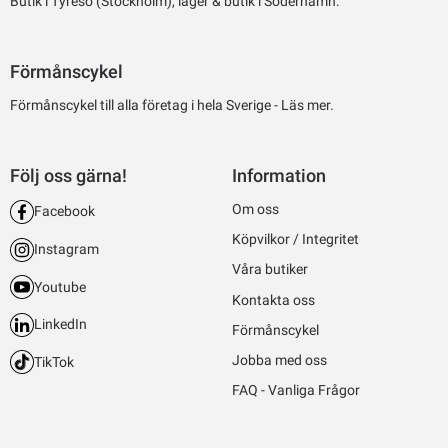
Butik i Tyresö (Stockholm), lager & butik i Söderhamn.
Förmånscykel
Förmånscykel till alla företag i hela Sverige -
Läs mer.
Följ oss gärna!
Information
Om oss
Facebook
Köpvilkor / Integritet
Instagram
Våra butiker
Youtube
Kontakta oss
LinkedIn
Förmånscykel
Jobba med oss
TikTok
FAQ - Vanliga Frågor