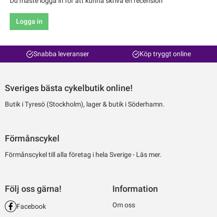
Du måste logga in för att kunna skriva en recension
Logga in
Snabba leveranser
Köp tryggt online
Sveriges bästa cykelbutik online!
Butik i Tyresö (Stockholm), lager & butik i Söderhamn.
Förmånscykel
Förmånscykel till alla företag i hela Sverige -
Läs mer.
Följ oss gärna!
Information
Om oss
Facebook