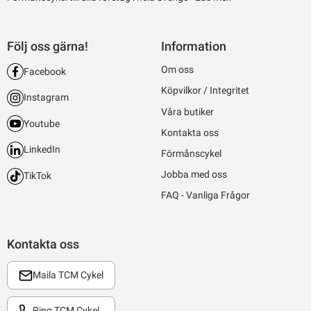
Följ oss gärna!
Information
Om oss
Facebook
Köpvilkor / Integritet
Instagram
Våra butiker
Youtube
Kontakta oss
LinkedIn
Förmånscykel
Jobba med oss
TikTok
FAQ - Vanliga Frågor
Kontakta oss
Maila TCM Cykel
Ring TCM Cykel