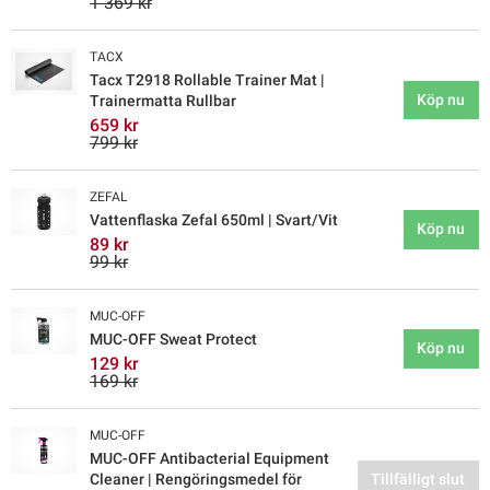
1 369 kr
TACX
Tacx T2918 Rollable Trainer Mat |
Köp nu
Trainermatta Rullbar
659 kr
799 kr
ZEFAL
Vattenflaska Zefal 650ml | Svart/Vit
Köp nu
89 kr
99 kr
MUC-OFF
MUC-OFF Sweat Protect
Köp nu
129 kr
169 kr
MUC-OFF
MUC-OFF Antibacterial Equipment
Cleaner | Rengöringsmedel för
Tillfälligt slut