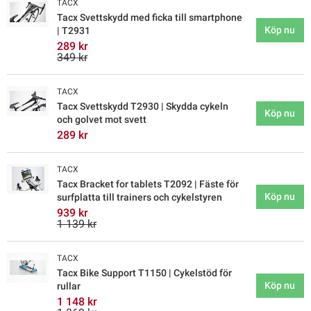
TACX
Tacx Svettskydd med ficka till smartphone
Köp nu
| T2931
289 kr
349 kr
TACX
Tacx Svettskydd T2930 | Skydda cykeln
Köp nu
och golvet mot svett
289 kr
TACX
Tacx Bracket for tablets T2092 | Fäste för
Köp nu
surfplatta till trainers och cykelstyren
939 kr
1 139 kr
TACX
Tacx Bike Support T1150 | Cykelstöd för
Köp nu
rullar
1 148 kr