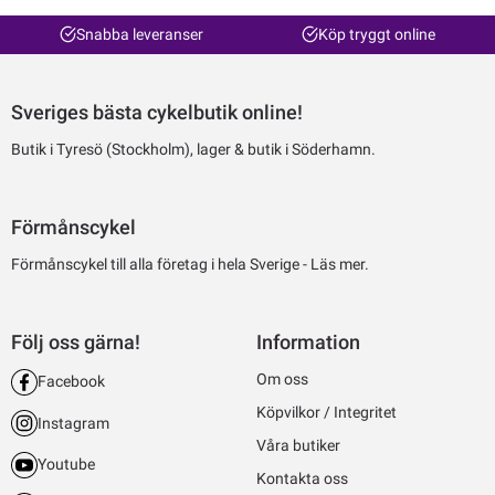
Snabba leveranser
Köp tryggt online
Sveriges bästa cykelbutik online!
Butik i Tyresö (Stockholm), lager & butik i Söderhamn.
Förmånscykel
Förmånscykel till alla företag i hela Sverige -
Läs mer.
Följ oss gärna!
Information
Om oss
Facebook
Köpvilkor / Integritet
Instagram
Våra butiker
Youtube
Kontakta oss