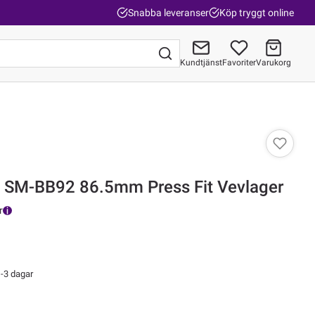
Snabba leveranser
Köp tryggt online
Kundtjänst
Favoriter
Varukorg
Gå till kassan
 SM-BB92 86.5mm Press Fit Vevlager
r
-3 dagar