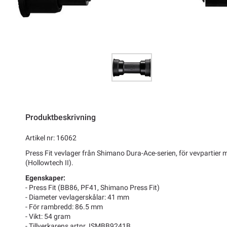
Produktbeskrivning
Artikel nr: 16062
Press Fit vevlager från Shimano Dura-Ace-serien, för vevpartier
(Hollowtech II).
Egenskaper:
- Press Fit (BB86, PF41, Shimano Press Fit)
- Diameter vevlagerskålar: 41 mm
- För rambredd: 86.5 mm
- Vikt: 54 gram
- Tillverkarens artnr. ISMBB9241B