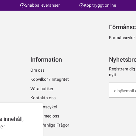
Snabba leveranser
Köp tryggt online
Förmånsc
Förmånscykel ti
Information
Nyhetsbr
Registrera dig
Om oss
nytt.
Köpvilkor / Integritet
Våra butiker
Kontakta oss
Förmånscykel
Jobba med oss
 innehåll,
FAQ - Vanliga Frågor
er