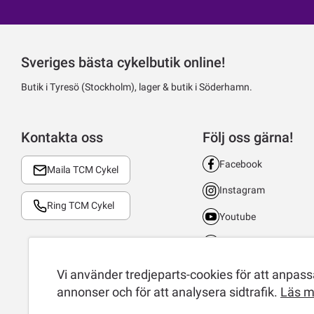
Sveriges bästa cykelbutik online!
Butik i Tyresö (Stockholm), lager & butik i Söderhamn.
Kontakta oss
Följ oss gärna!
Facebook
Maila TCM Cykel
Instagram
Ring TCM Cykel
Youtube
LinkedIn
TikTok
Vi använder tredjeparts-cookies för att anpassa
annonser och för att analysera sidtrafik.
Läs m