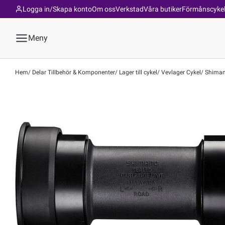
Logga in/Skapa konto
Om oss
Verkstad
Våra butiker
Förmånscyke
Meny
Hem
Delar Tillbehör & Komponenter
Lager till cykel
Vevlager Cykel
Shimano