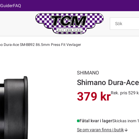
l
Guider
FAQ
 Dura-Ace SM-BB92 86.5mm Press Fit Vevlager
SHIMANO
Shimano Dura-Ace
379 kr
Rek. pris 529 k
Fåtal kvar i lager
Skickas inom 1
Se om varan finns i butik