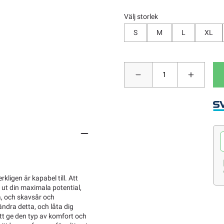
Välj storlek
S
M
L
XL
ligen är kapabel till. Att
å ut din maximala potential,
a, och skavsår och
ndra detta, och låta dig
att ge den typ av komfort och