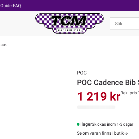
l
Guider
FAQ
lack
POC
POC Cadence Bib 
1 219 kr
Rek. pris 
I lager
Skickas inom 1-3 dagar
Se om varan finns i butik