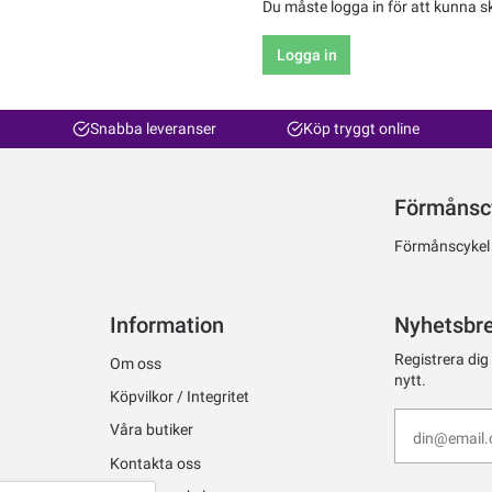
Du måste logga in för att kunna s
Logga in
Snabba leveranser
Köp tryggt online
Förmånsc
Förmånscykel ti
Information
Nyhetsbr
Registrera dig
Om oss
nytt.
Köpvilkor / Integritet
Våra butiker
Kontakta oss