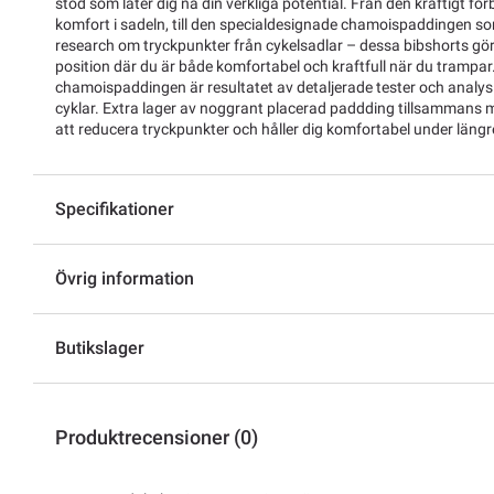
stöd som låter dig nå din verkliga potential. Från den kraftigt f
komfort i sadeln, till den specialdesignade chamoispaddingen so
research om tryckpunkter från cykelsadlar – dessa bibshorts gör 
position där du är både komfortabel och kraftfull när du trampa
chamoispaddingen är resultatet av detaljerade tester och analys o
cyklar. Extra lager av noggrant placerad paddding tillsammans med
att reducera tryckpunkter och håller dig komfortabel under längre
Specifikationer
Övrig information
Butikslager
Produktrecensioner (0)