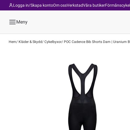
Logga in/Skapa konto
Om oss
Verkstad
Våra butiker
Förmånscyke
Meny
Hem
Kläder & Skydd
Cykelbyxor
POC Cadence Bib Shorts Dam | Uranium B