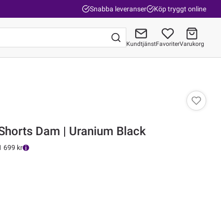
Snabba leveranser
Köp tryggt online
Kundtjänst
Favoriter
Varukorg
Gå till kassan
Shorts Dam | Uranium Black
1 699 kr