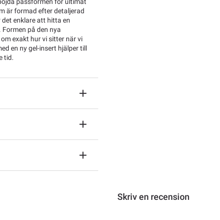
örböjda passformen för ultimat
m är formad efter detaljerad
det enklare att hitta en
r. Formen på den nya
m exakt hur vi sitter när vi
 en ny gel-insert hjälper till
 tid.
Skriv en recension