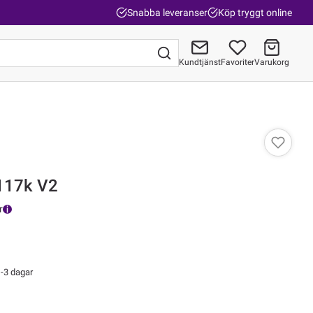
Snabba leveranser
Köp tryggt online
Kundtjänst
Favoriter
Varukorg
Gå till kassan
117k V2
r
-3 dagar