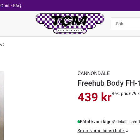
l
Guider
FAQ
 V2
CANNONDALE
Freehub Body FH-
439 kr
Rek. pris 679 k
Fåtal kvar i lager
Skickas inom 1
Se om varan finns i butik