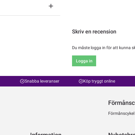
Skriv en recension
Du måste logga in för att kunna s
Logga in
Snabba leveranser
Köp tryggt online
Förmånsc
Förmånscykel ti