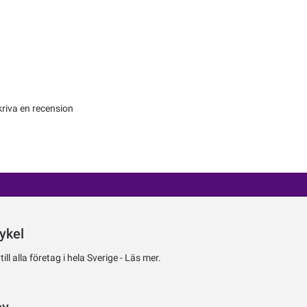
kriva en recension
ykel
ll alla företag i hela Sverige -
Läs mer.