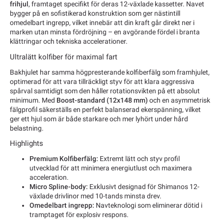
frihjul
, framtaget specifikt för deras 12-växlade kassetter. Navet
bygger på en sofistikerad konstruktion som ger nästintill
omedelbart ingrepp, vilket innebär att din kraft går direkt ner i
marken utan minsta fördröjning – en avgörande fördel i branta
klättringar och tekniska accelerationer.
Ultralätt kolfiber för maximal fart
Bakhjulet har samma högpresterande kolfiberfälg som framhjulet,
optimerad för att vara tillräckligt styv för att klara aggressiva
spårval samtidigt som den håller rotationsvikten på ett absolut
minimum. Med
Boost-standard (12x148 mm)
och en asymmetrisk
fälgprofil säkerställs en perfekt balanserad ekerspänning, vilket
ger ett hjul som är både starkare och mer lyhört under hård
belastning.
Highlights
Premium Kolfiberfälg:
Extremt lätt och styv profil
utvecklad för att minimera energiutlust och maximera
acceleration.
Micro Spline-body:
Exklusivt designad för Shimanos 12-
växlade drivlinor med 10-tands minsta drev.
Omedelbart ingrepp:
Navteknologi som eliminerar dötid i
tramptaget för explosiv respons.