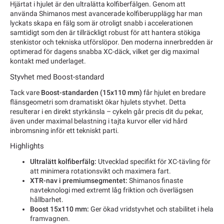
Hjärtat i hjulet är den ultralätta kolfiberfälgen. Genom att
använda Shimanos mest avancerade kolfiberupplägg har man
lyckats skapa en fälg som är otroligt snabb i accelerationen
samtidigt som den är tillräckligt robust för att hantera stökiga
stenkistor och tekniska utförslöpor. Den moderna innerbredden är
optimerad för dagens snabba XC-däck, vilket ger dig maximal
kontakt med underlaget.
Styvhet med Boost-standard
Tack vare
Boost-standarden (15x110 mm)
får hjulet en bredare
flänsgeometri som dramatiskt ökar hjulets styvhet. Detta
resulterar i en direkt styrkänsla – cykeln går precis dit du pekar,
även under maximal belastning i tajta kurvor eller vid hård
inbromsning inför ett tekniskt parti.
Highlights
Ultralätt kolfiberfälg:
Utvecklad specifikt för XC-tävling för
att minimera rotationsvikt och maximera fart.
XTR-nav i premiumsegmentet:
Shimanos finaste
navteknologi med extremt låg friktion och överlägsen
hållbarhet.
Boost 15x110 mm:
Ger ökad vridstyvhet och stabilitet i hela
framvagnen.