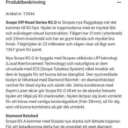
Produktbeskrivning
Artikel nr: 13544
Scope Off-Road Series R2.O
är Scopes nya flaggskepp när det
kommer till XC-hjul. Hjulen är toppmoderna med en mycket lätt
och svårslaget robust konstruktion. Fälgen har 31mm i ytterbredd
och 25mm innerbredd och har en grym känsla och mycket bra
finish. Fälghöjden är 23 millimeter och vågen visar så lågt som
1367 gram för paret.
Nya Scope R2.O är byggda med Scopes välkända LRT-teknologi
(Local Reinforcement Technology) och naturligtvis är dem
utrustade med STS (Scope Tubeless System) vilket innebär att
dem är byggda för att kunna köras slanglöst. Den nyutvecklade
bodyn är tillverkad med Diamond Ratchet - en diamanthärdad
ratchet för ökad styrka och sänkt vikt. Detta kombinerat med
Sapim Laser ekrar gör Scope R2.O till ett av de absolut hetaste
hjulen att tillgå på XC-marknaden. Hjulen lämpar sig även utmärkt
för att köras med vanliga landsvägsdäck (från 28mm), så för dig
som vill kunna kombínera så går det utmärkt.
Diamond Ratched
Scope R3.A kommer med Scopes nya starka och lättade toppnav.
För att åstadkomma detta har de utvecklat ett eget diamant-