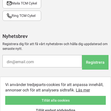
Maila TCM Cykel
Ring TCM Cykel
Nyhetsbrev
Registrera dig för att få vårt nyhetsbrev och hålla dig uppdaterad om
senaste nytt.
Registrera
Vi använder tredjeparts-cookies för att anpassa innehåll,
annonser och för att analysera sidtrafik.
Läs mer
Tillåt alla cookies
Tillåt endast nödvändiga
© 2026 TCM Online Retail AB