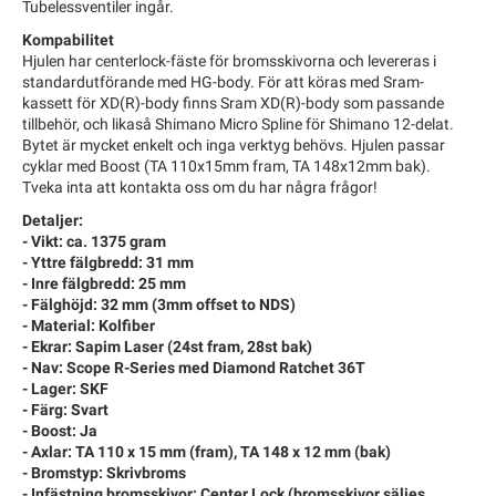
Tubelessventiler ingår.
Kompabilitet
Hjulen har centerlock-fäste för bromsskivorna och levereras i
standardutförande med HG-body. För att köras med Sram-
kassett för XD(R)-body finns Sram XD(R)-body som passande
tillbehör, och likaså Shimano Micro Spline för Shimano 12-delat.
Bytet är mycket enkelt och inga verktyg behövs. Hjulen passar
cyklar med Boost (TA 110x15mm fram, TA 148x12mm bak).
Tveka inta att kontakta oss om du har några frågor!
Detaljer:
- Vikt: ca. 1375 gram
- Yttre fälgbredd: 31 mm
- Inre fälgbredd: 25 mm
- Fälghöjd: 32 mm (3mm offset to NDS)
- Material: Kolfiber
- Ekrar: Sapim Laser (24st fram, 28st bak)
- Nav: Scope R-Series med Diamond Ratchet 36T
- Lager: SKF
- Färg: Svart
- Boost: Ja
- Axlar: TA 110 x 15 mm (fram), TA 148 x 12 mm (bak)
- Bromstyp: Skrivbroms
- Infästning bromsskivor: Center Lock (bromsskivor säljes