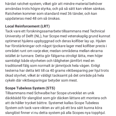
härdat ratchet-system, vilket gör att mindre material behöver
användas trots högre styrka, och på så sätt kan vikten sänkas.
Ratcheten kommer som standard med 36 tänder, och kan
uppdateras med 48 om så önskas.
Local Reinforcement (LRT)
Tack vare ett forskningssamarbete tillsammans med Technical
University of Delft (NL), har Scope med vetenskaplig grund kunnat
optimerat hjulens uppbyggnad och deras kolfiber lay up. Hjulen
har förstärkningar och något tjockare lager med kolfiber precis i
området runt om varje eker, medan områdena mellan ekrarna
istället är tunnare. Detta gör fälgarna otroligt lätta, men höjer
samtidigt både styvheten och tåligheten jämfört med en
traditionell fälg som normalt är jämntjock hela vägen. Enligt
testerna har detta lett till ca 40 grams viktbesparing per hjul trots
ökad styvhet, vilket är väldigt tacksamt på det område på hela
cykeln där viktbesparingar betyder som mest.
Scope Tubeless System (STS)
Tillsammans med Schwalbe har Scope utvecklat en unik
däckbädd för slanglöst som gör däcken lättare att montera och
att de håller trycket bättre. Systemet kallas Scope Tubeless
System och tack vare vikten av att på ett bra sätt kunna köra
slanglöst finner vi nu detta system på alla Scopes nya topphjul.