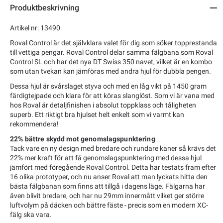
Produktbeskrivning
Artikel nr: 13490
Roval Control är det självklara valet för dig som söker topprestanda
till vettiga pengar. Roval Control delar samma fälgbana som Roval
Control SL och har det nya DT Swiss 350 navet, vilket är en kombo
som utan tvekan kan jämföras med andra hjul för dubbla pengen.
Dessa hjul är svårslaget styva och med en låg vikt på 1450 gram
färdigtejpade och klara för att köras slanglöst. Som vi är vana med
hos Roval är detaljfinishen i absolut toppklass och tåligheten
superb. Ett riktigt bra hjulset helt enkelt som vi varmt kan
rekommendera!
22% bättre skydd mot genomslagspunktering
Tack vare en ny design med bredare och rundare kaner så krävs det
22% mer kraft för att få genomslagspunktering med dessa hjul
jämfört med föregående Roval Control. Detta har testats fram efter
16 olika prototyper, och nu anser Roval att man lyckats hitta den
bästa fälgbanan som finns att tillgå i dagens läge. Fälgarna har
även blivit bredare, och har nu 29mm innermått vilket ger större
luftvolym på däcken och bättre fäste - precis som en modern XC-
fälg ska vara.