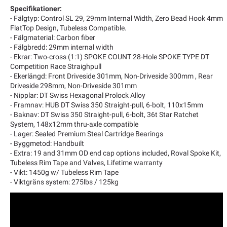
Specifikationer:
- Fälgtyp: Control SL 29, 29mm Internal Width, Zero Bead Hook 4mm
FlatTop Design, Tubeless Compatible.
- Fälgmaterial: Carbon fiber
- Fälgbredd: 29mm internal width
- Ekrar: Two-cross (1:1) SPOKE COUNT 28-Hole SPOKE TYPE DT
Competition Race Straighpull
- Ekerlängd: Front Driveside 301mm, Non-Driveside 300mm , Rear
Driveside 298mm, Non-Driveside 301mm
- Nipplar: DT Swiss Hexagonal Prolock Alloy
- Framnav: HUB DT Swiss 350 Straight-pull, 6-bolt, 110x15mm
- Baknav: DT Swiss 350 Straight-pull, 6-bolt, 36t Star Ratchet
System, 148x12mm thru-axle compatible
- Lager: Sealed Premium Steal Cartridge Bearings
- Byggmetod: Handbuilt
- Extra: 19 and 31mm OD end cap options included, Roval Spoke Kit,
Tubeless Rim Tape and Valves, Lifetime warranty
- Vikt: 1450g w/ Tubeless Rim Tape
- Viktgräns system: 275lbs / 125kg