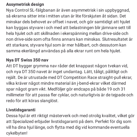
Assymetrisk design
Nya Control SL-fälgbanan är även asymmetrisk i sin uppbyggnad,
så ekrarna sitter inte i mitten utan är lite förskjuten åt sidan. Det
minskar dels behovet av offset i navet, och gör samtidigt att hjulet
kan byggas styvare i och med att belastningen blir jämnare sett till
hela hjulet och att skillnaden i ekerspänning mellan drive-side och
non drive-side som ofta finns annars kan minskas. Slutresultatet är
ett starkare, styvare hjul som är mer hållbart, och dessutom kan
samma ekerlängd användas på alla ekrar runt om hela hjulet.
Nya DT Swiss 350 nav
Att DT bygger grymma nav råder det knappast någon tvekan vid,
och nya DT 350 navet är inget undantag. Lätt, tåligt, pålitligt och
rejält. De är utrustade med DT Competition Race straight-pull ekrar,
vilka kräver något mindre material än j-bend-ekrar vilket därmed
spar något gram vikt. Medföljer gör endcaps på både 19 och 31
millimeter för att passa fler cyklar, och naturligtvis är de tejpade och
redo för att köras slanglöst.
Livstidsgaranti
Dessa hjul är ett riktigt mästerverk och med otrolig kvalitet, vilket gör
att Specialized erbjuder livstidsgaranti på dem. Perfekt för dig som
vill ha dina hjul länge, och flytta med dig vid kommande eventuella
cykelbyten!