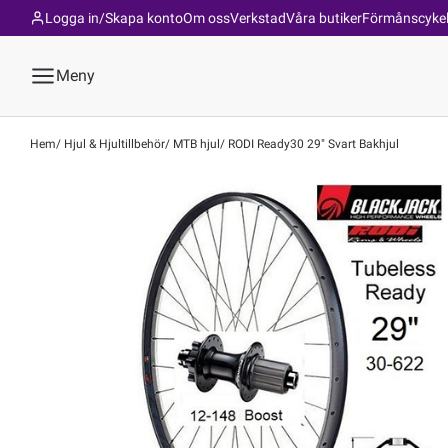
Logga in/Skapa konto
Om oss
Verkstad
Våra butiker
Förmånscyke
Meny
Hem
Hjul & Hjultillbehör
MTB hjul
RODI Ready30 29" Svart Bakhjul