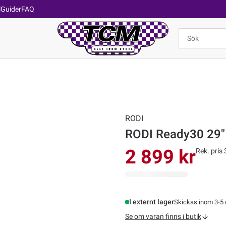
l
Guider
FAQ
RODI
RODI Ready30 29" 
2 899 kr
Rek. pris 
I externt lager
Skickas inom 3-5
Se om varan finns i butik