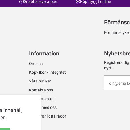
Snabba leveranser
Köp tryggt online
Förmånsc
Förmånscykel ti
Information
Nyhetsbr
Registrera dig
Om oss
nytt.
Köpvilkor / Integritet
Våra butiker
Kontakta oss
Förmånscykel
Jobba med oss
 innehåll,
FAQ - Vanliga Frågor
er