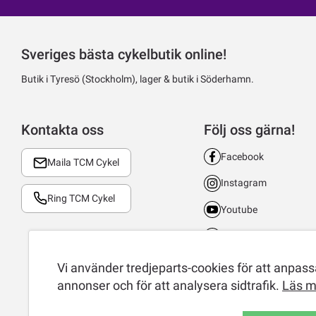
Sveriges bästa cykelbutik online!
Butik i Tyresö (Stockholm), lager & butik i Söderhamn.
Kontakta oss
Följ oss gärna!
Facebook
Maila TCM Cykel
Instagram
Ring TCM Cykel
Youtube
LinkedIn
TikTok
Vi använder tredjeparts-cookies för att anpassa
annonser och för att analysera sidtrafik.
Läs m