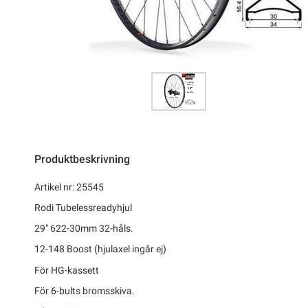
Produktbeskrivning
Artikel nr: 25545
Rodi Tubelessreadyhjul
29" 622-30mm 32-håls.
12-148 Boost (hjulaxel ingår ej)
För HG-kassett
För 6-bults bromsskiva.