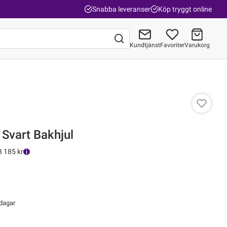
Snabba leveranser
Köp tryggt online
Kundtjänst
Favoriter
Varukorg
Gå till kassan
Svart Bakhjul
3 185 kr
 dagar