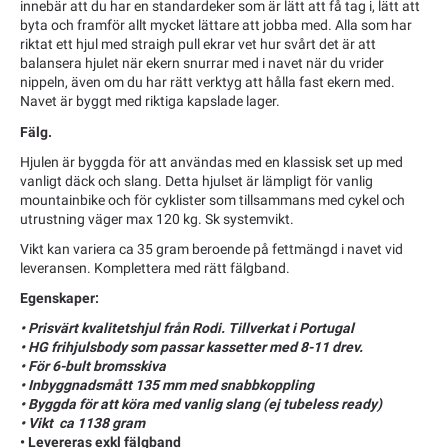
innebär att du har en standardeker som är lätt att få tag i, lätt att
byta och framför allt mycket lättare att jobba med. Alla som har
riktat ett hjul med straigh pull ekrar vet hur svårt det är att
balansera hjulet när ekern snurrar med i navet när du vrider
nippeln, även om du har rätt verktyg att hålla fast ekern med.
Navet är byggt med riktiga kapslade lager.
Fälg.
Hjulen är byggda för att användas med en klassisk set up med
vanligt däck och slang. Detta hjulset är lämpligt för vanlig
mountainbike och för cyklister som tillsammans med cykel och
utrustning väger max 120 kg. Sk systemvikt.
Vikt kan variera ca 35 gram beroende på fettmängd i navet vid
leveransen. Komplettera med rätt fälgband.
Egenskaper:
• Prisvärt kvalitetshjul från Rodi. Tillverkat i Portugal
• HG frihjulsbody som passar kassetter med 8-11 drev.
• För 6-bult bromsskiva
• Inbyggnadsmått 135 mm med snabbkoppling
• Byggda för att köra med vanlig slang (ej tubeless ready)
• Vikt ca 1138 gram
• Levereras exkl fälgband