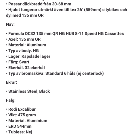
• Passar däckbredd från 30-68 mm
• Hjulet fungerar utmärkt även till tex 26" (559mm) citybikes och
dyl med 135 mm QR
Nav:
• Formula DC32 135 mm QR HG HUB 8-11 Speed HG Cassettes
• Axel: 135 mm QR
• Material: Aluminum
• Typ av body: HG
• Lager: Kapslade lager
• Färg: Svart
• Ekerhål: 32 ekerhål
• Typ av bromsskiva: Standard 6 håls (ej centerlock)
Ekrar:
• Stainless Steel, Black
Fälg:
• Rodi Excalibur
• Vikt: 475 gram
• Material: Aluminium
• ERD 544mm
• Tubless: Nej