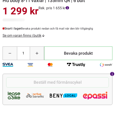
HG body 8-11 växlar | 135mm QR | 6 bult
1 299 kr
Rek. pris 1 655 kr
Snart i lager
Bevaka produkt nedan och få mail när den blir tillgänglig
Se om varan finns i butik
Bevaka produkt
Beställ med förmånscykel