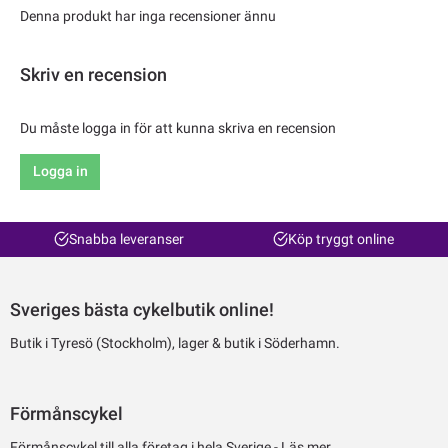
Denna produkt har inga recensioner ännu
Skriv en recension
Du måste logga in för att kunna skriva en recension
Logga in
Snabba leveranser
Köp tryggt online
Sveriges bästa cykelbutik online!
Butik i Tyresö (Stockholm), lager & butik i Söderhamn.
Förmånscykel
Förmånscykel till alla företag i hela Sverige -
Läs mer.