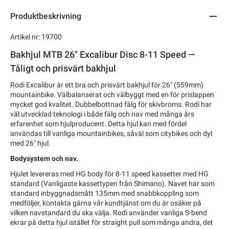
Produktbeskrivning
Artikel nr: 19700
Bakhjul MTB 26" Excalibur Disc 8-11 Speed —
Tåligt och prisvärt bakhjul
Rodi Excalibur är ett bra och prisvärt bakhjul för 26" (559mm)
mountainbike. Välbalanserat och välbyggt med en för prislappen
mycket god kvalitet. Dubbelbottnad fälg för skivbroms. Rodi har
väl utvecklad teknologi i både fälg och nav med många års
erfarenhet som hjulproducent. Detta hjul kan med fördel
användas till vanliga mountainbikes, såväl som citybikes och dyl
med 26" hjul.
Bodysystem och nav.
Hjulet levereras med HG body för 8-11 speed kassetter med HG
standard (Vanligaste kassettypen från Shimano). Navet har som
standard inbyggnadsmått 135mm med snabbkoppling som
medföljer, kontakta gärna vår kundtjänst om du är osäker på
vilken navstandard du ska välja. Rodi använder vanliga S-bend
ekrar på detta hjul istället för straight pull som många andra, det