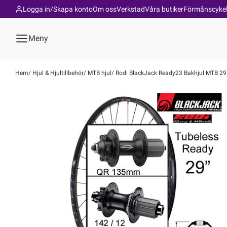
Logga in/Skapa konto
Om oss
Verkstad
Våra butiker
Förmånscyke
Meny
Hem
Hjul & Hjultillbehör
MTB hjul
Rodi BlackJack Ready23 Bakhjul MTB 29 