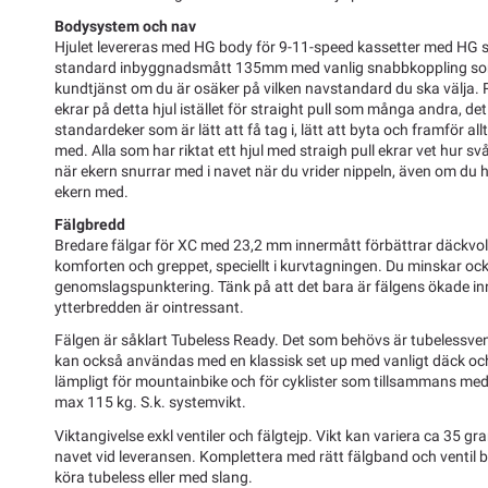
Bodysystem och nav
Hjulet levereras med HG body för 9-11-speed kassetter med HG 
standard inbyggnadsmått 135mm med vanlig snabbkoppling som
kundtjänst om du är osäker på vilken navstandard du ska välja.
ekrar på detta hjul istället för straight pull som många andra, de
standardeker som är lätt att få tag i, lätt att byta och framför all
med. Alla som har riktat ett hjul med straigh pull ekrar vet hur svå
när ekern snurrar med i navet när du vrider nippeln, även om du ha
ekern med.
Fälgbredd
Bredare fälgar för XC med 23,2 mm innermått förbättrar däckvol
komforten och greppet, speciellt i kurvtagningen. Du minskar ock
genomslagspunktering. Tänk på att det bara är fälgens ökade in
ytterbredden är ointressant.
Fälgen är såklart Tubeless Ready. Det som behövs är tubelessvent
kan också användas med en klassisk set up med vanligt däck och 
lämpligt för mountainbike och för cyklister som tillsammans med
max 115 kg. S.k. systemvikt.
Viktangivelse exkl ventiler och fälgtejp. Vikt kan variera ca 35 
navet vid leveransen. Komplettera med rätt fälgband och ventil
köra tubeless eller med slang.