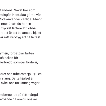
standard. Navet har som
 ingår. Kontakta gärna vår
 Rodi använder vanliga J-bend
t innebär att du har en
t mycket lättare att jobba
rt det är att balansera hjulet
r rätt verktyg att hålla fast
ymen, förbättrar farten,
så risken för
nerbredd som ger fördelar,
iler och tubelesstejp. Hjulen
slang. Detta hjulset är
 cykel och utrustning väger
gram beroende på fettmängd i
 beroende på om du önskar