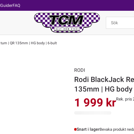
l
Guider
FAQ
tum | QR 135mm | HG body | 6-bult
RODI
Rodi BlackJack R
135mm | HG body |
1 999 kr
Rek. pris 
Snart i lager
Bevaka produkt nedan