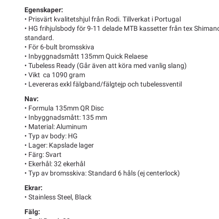
Egenskaper:
• Prisvärt kvalitetshjul från Rodi. Tillverkat i Portugal
• HG frihjulsbody för 9-11 delade MTB kassetter från tex Shim
standard.
• För 6-bult bromsskiva
• Inbyggnadsmått 135mm Quick Relaese
• Tubeless Ready (Går även att köra med vanlig slang)
• Vikt ca 1090 gram
• Levereras exkl fälgband/fälgtejp och tubelessventil
Nav:
• Formula 135mm QR Disc
• Inbyggnadsmått: 135 mm
• Material: Aluminum
• Typ av body: HG
• Lager: Kapslade lager
• Färg: Svart
• Ekerhål: 32 ekerhål
• Typ av bromsskiva: Standard 6 håls (ej centerlock)
Ekrar:
• Stainless Steel, Black
Fälg: