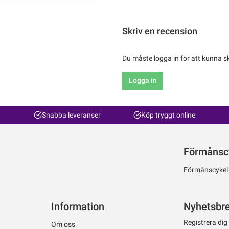
Skriv en recension
Du måste logga in för att kunna s
Logga in
Snabba leveranser
Köp tryggt online
Förmånsc
Förmånscykel ti
Information
Nyhetsbr
Registrera dig
Om oss