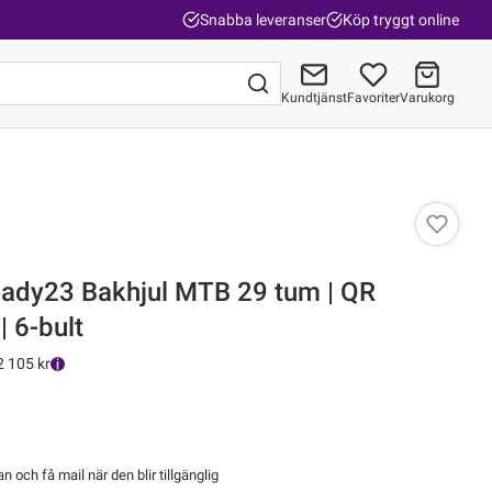
Snabba leveranser
Köp tryggt online
Kundtjänst
Favoriter
Varukorg
Gå till kassan
eady23 Bakhjul MTB 29 tum | QR
 6-bult
2 105 kr
 och få mail när den blir tillgänglig