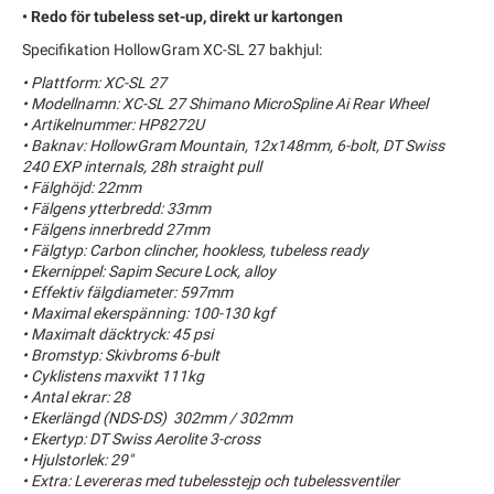
• Redo för tubeless set-up, direkt ur kartongen
Specifikation HollowGram XC-SL 27 bakhjul:
• Plattform: XC-SL 27
• Modellnamn: XC-SL 27 Shimano MicroSpline Ai Rear Wheel
• Artikelnummer: HP8272U
• Baknav: HollowGram Mountain, 12x148mm, 6-bolt, DT Swiss
240 EXP internals, 28h straight pull
• Fälghöjd: 22mm
• Fälgens ytterbredd: 33mm
• Fälgens innerbredd 27mm
• Fälgtyp: Carbon clincher, hookless, tubeless ready
• Ekernippel: Sapim Secure Lock, alloy
• Effektiv fälgdiameter: 597mm
• Maximal ekerspänning: 100-130 kgf
• Maximalt däcktryck: 45 psi
• Bromstyp: Skivbroms 6-bult
• Cyklistens maxvikt 111kg
• Antal ekrar: 28
• Ekerlängd (NDS-DS) 302mm / 302mm
• Ekertyp: DT Swiss Aerolite 3-cross
• Hjulstorlek: 29"
• Extra: Levereras med tubelesstejp och tubelessventiler