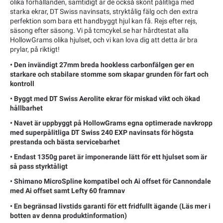
olika förhållanden, samtidigt är de också skönt pålitliga med
starka ekrar, DT Swiss navinsats, stryktålig fälg och den extra
perfektion som bara ett handbyggt hjul kan få. Rejs efter rejs,
säsong efter säsong. Vi på tcmcykel.se har hårdtestat alla
HollowGrams olika hjulset, och vi kan lova dig att detta är bra
prylar, på riktigt!
• Den invändigt 27mm breda hookless carbonfälgen ger en
starkare och stabilare stomme som skapar grunden för fart och
kontroll
• Byggt med DT Swiss Aerolite ekrar för miskad vikt och ökad
hållbarhet
• Navet är uppbyggt på HollowGrams egna optimerade navkropp
med superpålitliga DT Swiss 240 EXP navinsats för högsta
prestanda och bästa servicebarhet
• Endast 1350g paret är imponerande lätt för ett hjulset som är
så pass styrktåligt
• Shimano MicroSpline kompatibel och Ai offset för Cannondale
med Ai offset samt Lefty 60 framnav
• En begränsad livstids garanti för ett fridfullt ägande (Läs mer i
botten av denna produktinformation)