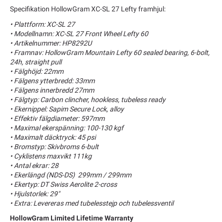
Specifikation HollowGram XC-SL 27 Lefty framhjul:
• Plattform: XC-SL 27
• Modellnamn: XC-SL 27 Front Wheel Lefty 60
• Artikelnummer: HP8292U
• Framnav: HollowGram Mountain Lefty 60 sealed bearing, 6-bolt,
24h, straight pull
• Fälghöjd: 22mm
• Fälgens ytterbredd: 33mm
• Fälgens innerbredd 27mm
• Fälgtyp: Carbon clincher, hookless, tubeless ready
• Ekernippel: Sapim Secure Lock, alloy
• Effektiv fälgdiameter: 597mm
• Maximal ekerspänning: 100-130 kgf
• Maximalt däcktryck: 45 psi
• Bromstyp: Skivbroms 6-bult
• Cyklistens maxvikt 111kg
• Antal ekrar: 28
• Ekerlängd (NDS-DS) 299mm / 299mm
• Ekertyp: DT Swiss Aerolite 2-cross
• Hjulstorlek: 29"
• Extra: Levereras med tubelesstejp och tubelessventil
HollowGram Limited Lifetime Warranty