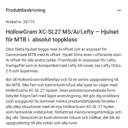
Produktbeskrivning
Artikel nr: 26175
HollowGram XC-SL27 MS/Ai/Lefty — Hjulset
för MTB i absolut toppklass
Obs! Detta hjulset byggs med Ai offset och är anpasat för
Cannondale MTB med Ai offset. Hjulet finns även i utförande utan
Ai offset för alla andra cyklar. Framhjulet är anpassat för Lefty
framgaffel som är kompatibel med Lefty 60 navet, tex Lefty Ocho,
2.0 och Supermax.
Byt till HollowGram kolfiberhjul och få en seriös uppgradering till
din MTB. Mer fart och bättre kontroll på alla typer av vägar med
HollwGrams XC-SL 27 hjulset. Dess precisionsutvecklade form
betyder högre fart med lägre ansträngning, det gör dig snabbare
(och snyggare)! Du kommer märka prestandahöjande fördelar i
alla olika situationer med de nya HollowGram XC-SL 27 hjulen
som fantastisk vridstyvhet, förbättrad manövreringsförmåga och
låg vikt. Dessutom är kostruktionen robust och hållbar, det blir en
uppgradering till alla cyklar och alla turer.