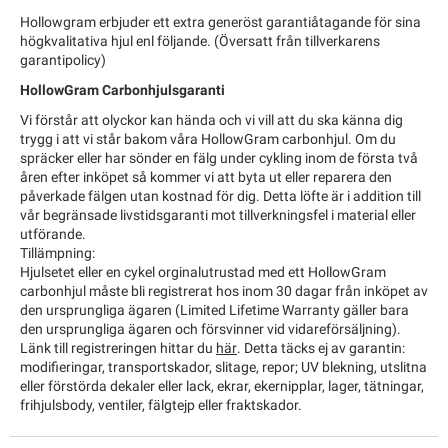
Hollowgram erbjuder ett extra generöst garantiåtagande för sina
högkvalitativa hjul enl följande. (Översatt från tillverkarens
garantipolicy)
HollowGram Carbonhjulsgaranti
Vi förstår att olyckor kan hända och vi vill att du ska känna dig
trygg i att vi står bakom våra HollowGram carbonhjul. Om du
spräcker eller har sönder en fälg under cykling inom de första två
åren efter inköpet så kommer vi att byta ut eller reparera den
påverkade fälgen utan kostnad för dig. Detta löfte är i addition till
vår begränsade livstidsgaranti mot tillverkningsfel i material eller
utförande.
Tillämpning:
Hjulsetet eller en cykel orginalutrustad med ett HollowGram
carbonhjul måste bli registrerat hos inom 30 dagar från inköpet av
den ursprungliga ägaren (Limited Lifetime Warranty gäller bara
den ursprungliga ägaren och försvinner vid vidareförsäljning).
Länk till registreringen hittar du
här
. Detta täcks ej av garantin:
modifieringar, transportskador, slitage, repor; UV blekning, utslitna
eller förstörda dekaler eller lack, ekrar, ekernipplar, lager, tätningar,
frihjulsbody, ventiler, fälgtejp eller fraktskador.