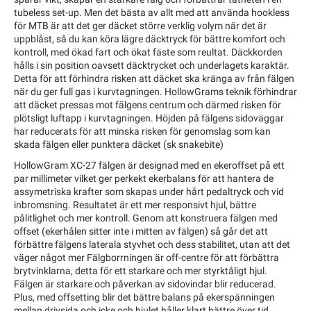
tubeless set-up. Men det bästa av allt med att använda hookless
för MTB är att det ger däcket större verklig volym när det är
uppblåst, så du kan köra lägre däcktryck för bättre komfort och
kontroll, med ökad fart och ökat fäste som reultat. Däckkorden
hålls i sin position oavsett däcktrycket och underlagets karaktär.
Detta för att förhindra risken att däcket ska kränga av från fälgen
när du ger full gas i kurvtagningen. HollowGrams teknik förhindrar
att däcket pressas mot fälgens centrum och därmed risken för
plötsligt luftapp i kurvtagningen. Höjden på fälgens sidoväggar
har reducerats för att minska risken för genomslag som kan
skada fälgen eller punktera däcket (sk snakebite)
HollowGram XC-27 fälgen är designad med en ekeroffset på ett
par millimeter vilket ger perkekt ekerbalans för att hantera de
assymetriska krafter som skapas under hårt pedaltryck och vid
inbromsning. Resultatet är ett mer responsivt hjul, bättre
pålitlighet och mer kontroll. Genom att konstruera fälgen med
offset (ekerhålen sitter inte i mitten av fälgen) så går det att
förbättre fälgens laterala styvhet och dess stabilitet, utan att det
väger något mer Fälgborrningen är off-centre för att förbättra
brytvinklarna, detta för ett starkare och mer styrktåligt hjul.
Fälgen är starkare och påverkan av sidovindar blir reducerad.
Plus, med offsetting blir det bättre balans på ekerspänningen
mellan drivsida och icke och hjulet håller klart bättre över tid.