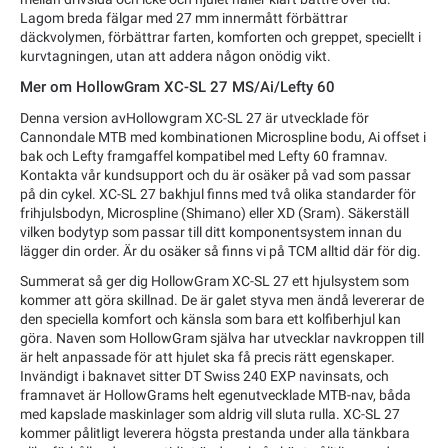
Lagom breda fälgar med 27 mm innermått förbättrar
däckvolymen, förbättrar farten, komforten och greppet, speciellt i
kurvtagningen, utan att addera någon onödig vikt.
Mer om HollowGram XC-SL 27 MS/Ai/Lefty 60
Denna version avHollowgram XC-SL 27 är utvecklade för
Cannondale MTB med kombinationen Microspline bodu, Ai offset i
bak och Lefty framgaffel kompatibel med Lefty 60 framnav.
Kontakta vår kundsupport och du är osäker på vad som passar
på din cykel. XC-SL 27 bakhjul finns med två olika standarder för
frihjulsbodyn, Microspline (Shimano) eller XD (Sram). Säkerställ
vilken bodytyp som passar till ditt komponentsystem innan du
lägger din order. Är du osäker så finns vi på TCM alltid där för dig.
Summerat så ger dig HollowGram XC-SL 27 ett hjulsystem som
kommer att göra skillnad. De är galet styva men ändå levererar de
den speciella komfort och känsla som bara ett kolfiberhjul kan
göra. Naven som HollowGram själva har utvecklar navkroppen till
är helt anpassade för att hjulet ska få precis rätt egenskaper.
Invändigt i baknavet sitter DT Swiss 240 EXP navinsats, och
framnavet är HollowGrams helt egenutvecklade MTB-nav, båda
med kapslade maskinlager som aldrig vill sluta rulla. XC-SL 27
kommer pålitligt leverera högsta prestanda under alla tänkbara