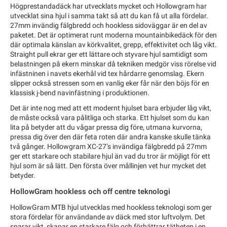
Högprestandadäck har utvecklats mycket och Hollowgram har
utvecklat sina hjul i samma takt så att du kan få ut alla fördelar.
27mm invändig fälgbredd och hookless sidoväggar är en del av
paketet. Det är optimerat runt moderna mountainbikedäck för den
där optimala känslan av körkvalitet, grepp, effektivitet och låg vikt.
Straight pull ekrar ger ett lättare och styvare hjul samtidigt som
belastningen på ekern minskar då tekniken medgör viss rörelse vid
infästninen i navets ekerhål vid tex hårdarre genomslag. Ekern
slipper också stressen som en vanlig eker får när den böjs för en
klassisk j-bend navinfästning i produktionen.
Det är inte nog med att ett modernt hjulset bara erbjuder låg vikt,
de måste också vara pålitliga och starka. Ett hjulset som du kan
lita på betyder att du vågar pressa dig före, utmana kurvorna,
pressa dig över den där feta roten där andra kanske skulle tänka
två gånger. Hollowgram XC-27’s invändiga fälgbredd på 27mm
ger ett starkare och stabilare hjul än vad du tror är möjligt för ett
hjul som är så lätt. Den första över mållinjen vet hur mycket det
betyder.
HollowGram hookless och off centre teknologi
HollowGram MTB hjul utvecklas med hookless teknologi som ger
stora fördelar för användande av däck med stor luftvolym. Det
sparar vikt, skapar en starkare fälg och förbättrar tätheten i en