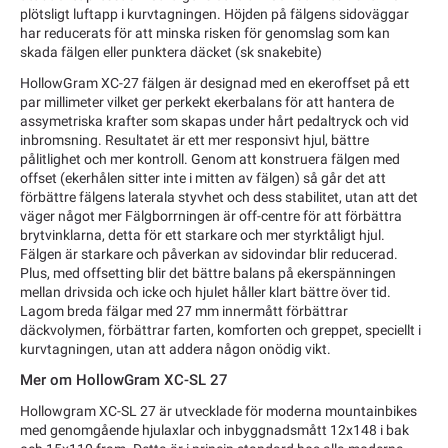
plötsligt luftapp i kurvtagningen. Höjden på fälgens sidoväggar
har reducerats för att minska risken för genomslag som kan
skada fälgen eller punktera däcket (sk snakebite)
HollowGram XC-27 fälgen är designad med en ekeroffset på ett
par millimeter vilket ger perkekt ekerbalans för att hantera de
assymetriska krafter som skapas under hårt pedaltryck och vid
inbromsning. Resultatet är ett mer responsivt hjul, bättre
pålitlighet och mer kontroll. Genom att konstruera fälgen med
offset (ekerhålen sitter inte i mitten av fälgen) så går det att
förbättre fälgens laterala styvhet och dess stabilitet, utan att det
väger något mer Fälgborrningen är off-centre för att förbättra
brytvinklarna, detta för ett starkare och mer styrktåligt hjul.
Fälgen är starkare och påverkan av sidovindar blir reducerad.
Plus, med offsetting blir det bättre balans på ekerspänningen
mellan drivsida och icke och hjulet håller klart bättre över tid.
Lagom breda fälgar med 27 mm innermått förbättrar
däckvolymen, förbättrar farten, komforten och greppet, speciellt i
kurvtagningen, utan att addera någon onödig vikt.
Mer om HollowGram XC-SL 27
Hollowgram XC-SL 27 är utvecklade för moderna mountainbikes
med genomgående hjulaxlar och inbyggnadsmått 12x148 i bak