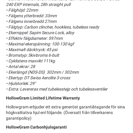
240 EXP internals, 28h straight pull
• Fälghöjd: 22mm
• Fälgens ytterbredd: 33mm
• Fälgens innerbredd 27mm
• Fälgtyp: Carbon clincher, hookless, tubeless ready
• Ekernippel: Sapim Secure Lock, alloy
• Effektiv fälgdiameter: 597mm
• Maximal ekerspänning: 100-130 kgf
• Maximalt däcktryck: 45 psi
• Bromstyp: Skivbroms 6-bult
• Cyklistens maxvikt 111kg
• Antal ekrar: 28
• Ekerlängd (NDS-DS) 302mm / 302mm
• Ekertyp: DT Swiss Aerolite 3-cross
• Hjulstorlek: 29"
• Extra: Levereras med tubelesstejp och tubelessventiler
HollowGram Limited Lifetime Warranty
Hollowgram erbjuder ett extra generöst garantiåtagande för sina
högkvalitativa hjul enl följande. (Översatt från tillverkarens
garantipolicy)
HollowGram Carbonhjulsgaranti