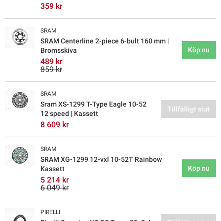
359 kr
SRAM
SRAM Centerline 2-piece 6-bult 160 mm |
Köp nu
Bromsskiva
489 kr
859 kr
SRAM
Sram XS-1299 T-Type Eagle 10-52
Tillfälligt slut
12 speed | Kassett
8 609 kr
SRAM
SRAM XG-1299 12-vxl 10-52T Rainbow
Köp nu
Kassett
5 214 kr
6 049 kr
PIRELLI