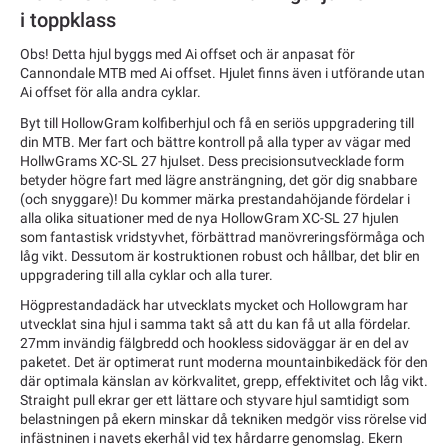
i toppklass
Obs! Detta hjul byggs med Ai offset och är anpasat för
Cannondale MTB med Ai offset. Hjulet finns även i utförande utan
Ai offset för alla andra cyklar.
Byt till HollowGram kolfiberhjul och få en seriös uppgradering till
din MTB. Mer fart och bättre kontroll på alla typer av vägar med
HollwGrams XC-SL 27 hjulset. Dess precisionsutvecklade form
betyder högre fart med lägre ansträngning, det gör dig snabbare
(och snyggare)! Du kommer märka prestandahöjande fördelar i
alla olika situationer med de nya HollowGram XC-SL 27 hjulen
som fantastisk vridstyvhet, förbättrad manövreringsförmåga och
låg vikt. Dessutom är kostruktionen robust och hållbar, det blir en
uppgradering till alla cyklar och alla turer.
Högprestandadäck har utvecklats mycket och Hollowgram har
utvecklat sina hjul i samma takt så att du kan få ut alla fördelar.
27mm invändig fälgbredd och hookless sidoväggar är en del av
paketet. Det är optimerat runt moderna mountainbikedäck för den
där optimala känslan av körkvalitet, grepp, effektivitet och låg vikt.
Straight pull ekrar ger ett lättare och styvare hjul samtidigt som
belastningen på ekern minskar då tekniken medgör viss rörelse vid
infästninen i navets ekerhål vid tex hårdarre genomslag. Ekern