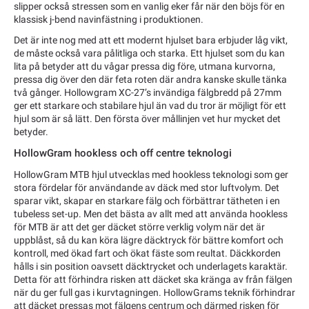
slipper också stressen som en vanlig eker får när den böjs för en
klassisk j-bend navinfästning i produktionen.
Det är inte nog med att ett modernt hjulset bara erbjuder låg vikt,
de måste också vara pålitliga och starka. Ett hjulset som du kan
lita på betyder att du vågar pressa dig före, utmana kurvorna,
pressa dig över den där feta roten där andra kanske skulle tänka
två gånger. Hollowgram XC-27’s invändiga fälgbredd på 27mm
ger ett starkare och stabilare hjul än vad du tror är möjligt för ett
hjul som är så lätt. Den första över mållinjen vet hur mycket det
betyder.
HollowGram hookless och off centre teknologi
HollowGram MTB hjul utvecklas med hookless teknologi som ger
stora fördelar för användande av däck med stor luftvolym. Det
sparar vikt, skapar en starkare fälg och förbättrar tätheten i en
tubeless set-up. Men det bästa av allt med att använda hookless
för MTB är att det ger däcket större verklig volym när det är
uppblåst, så du kan köra lägre däcktryck för bättre komfort och
kontroll, med ökad fart och ökat fäste som reultat. Däckkorden
hålls i sin position oavsett däcktrycket och underlagets karaktär.
Detta för att förhindra risken att däcket ska kränga av från fälgen
när du ger full gas i kurvtagningen. HollowGrams teknik förhindrar
att däcket pressas mot fälgens centrum och därmed risken för