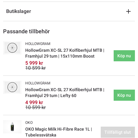
Butikslager
Passande tillbehör
HOLLOWGRAM
HollowGram XC-SL 27 Kolfiberhjul MTB |
Köp nu
Framhjul 29 tum | 15x110mm Boost
5 999 kr
10 599 kr
HOLLOWGRAM
HollowGram XC-SL 27 Kolfiberhjul MTB |
Köp nu
Framhjul 29 tum | Lefty 60
4 999 kr
10 599 kr
OKO
OKO Magic Milk Hi-Fibre Race 1L |
Tillfälligt slut
Tubelessvätska