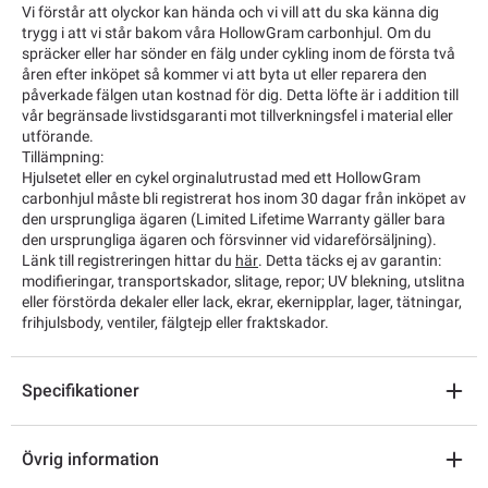
Vi förstår att olyckor kan hända och vi vill att du ska känna dig
trygg i att vi står bakom våra HollowGram carbonhjul. Om du
spräcker eller har sönder en fälg under cykling inom de första två
åren efter inköpet så kommer vi att byta ut eller reparera den
påverkade fälgen utan kostnad för dig. Detta löfte är i addition till
vår begränsade livstidsgaranti mot tillverkningsfel i material eller
utförande.
Tillämpning:
Hjulsetet eller en cykel orginalutrustad med ett HollowGram
carbonhjul måste bli registrerat hos inom 30 dagar från inköpet av
den ursprungliga ägaren (Limited Lifetime Warranty gäller bara
den ursprungliga ägaren och försvinner vid vidareförsäljning).
Länk till registreringen hittar du
här
. Detta täcks ej av garantin:
modifieringar, transportskador, slitage, repor; UV blekning, utslitna
eller förstörda dekaler eller lack, ekrar, ekernipplar, lager, tätningar,
frihjulsbody, ventiler, fälgtejp eller fraktskador.
Specifikationer
Övrig information