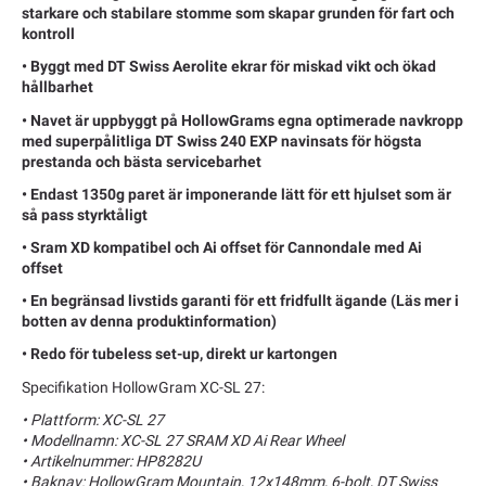
starkare och stabilare stomme som skapar grunden för fart och
kontroll
• Byggt med DT Swiss Aerolite ekrar för miskad vikt och ökad
hållbarhet
• Navet är uppbyggt på HollowGrams egna optimerade navkropp
med superpålitliga DT Swiss 240 EXP navinsats för högsta
prestanda och bästa servicebarhet
• Endast 1350g paret är imponerande lätt för ett hjulset som är
så pass styrktåligt
• Sram XD kompatibel och Ai offset för Cannondale med Ai
offset
• En begränsad livstids garanti för ett fridfullt ägande (Läs mer i
botten av denna produktinformation)
• Redo för tubeless set-up, direkt ur kartongen
Specifikation HollowGram XC-SL 27:
• Plattform: XC-SL 27
• Modellnamn: XC-SL 27 SRAM XD Ai Rear Wheel
• Artikelnummer: HP8282U
• Baknav: HollowGram Mountain, 12x148mm, 6-bolt, DT Swiss