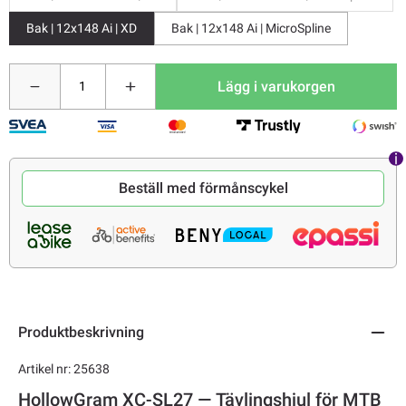
Bak | 12x148 Ai | XD
Bak | 12x148 Ai | MicroSpline
Lägg i varukorgen
Beställ med förmånscykel
Produktbeskrivning
Artikel nr: 25638
HollowGram XC-SL27 — Tävlingshjul för MTB