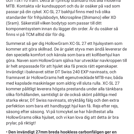
och 15x110 fram. Detta är i princip standard hos alla moderna
MTB. Kontakta vår kundsupport och du är osäker på vad som
passar på din cykel. XC-SL 27 bakhjul finns med två olika
standarder för frihjulsbodyn, Microspline (Shimano) eller XD
(Sram). Säkerställ vilken bodytyp som passar till ditt
komponentsystem innan du lägger din order. Är du osäker så
finns vi på TCM alltid där för dig.
Summerat så ger dig HollowGram XC-SL 27 ett hjulsystem som
kommer att göra skillnad. De är galet styva men ändå levererar de
den speciella komfort och känsla som bara ett kolfiberhjul kan
göra. Naven som HollowGram själva har utvecklar navkroppen till
är helt anpassade för att hjulet ska få precis rätt egenskaper.
Invändigt i baknavet sitter DT Swiss 240 EXP navinsats, och
framnavet är HollowGrams helt egenutvecklade MTB-nav, båda
med kapslade maskinlager som aldrig vill sluta rulla. XC-SL 27
kommer pålitligt leverera högsta prestanda under alla tänkbara
olika förhållanden, samtidigt är de också skönt pålitliga med
starka ekrar, DT Swiss navinsats, stryktålig fälg och den extra
perfektion som bara ett handbyggt hjul kan få. Rejs efter rejs,
säsong efter säsong. Vi på tcmcykel.se har hårdtestat alla
HollowGrams olika hjulset, och vi kan lova dig att detta är bra
prylar, på riktigt!
• Den invändigt 27mm breda hookless carbonfälgen ger en