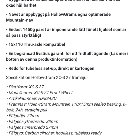
ökad hållbarhet
• Navet är uppbyggt på HollowGrams egna optimerade
Mountain-nav
• Endast 1450g paret är imponerande lätt för ett hjulset som är
så pass styrktåligt
• 15x110 Thru-axle kompatibel
• En begränsad livstids garanti för ett fridfullt ägande (Läs mer i
botten av denna produktinformation)
• Redo för tubeless set-up, direkt ur kartongen
Specifikation HollowGram XC-S 27 framhjul:
• Plattform: XC-S 27
• Modellnamn: XC-S 27 Front Wheel
• Artikelnummer: HP8342U
• Framnav: HollowGram Mountain 110x15mm sealed bearing, 6-
bolt, 24h, straight pull
• Fälghöjd: 22mm
• Fälgens ytterbredd: 33mm
• Fälgens innerbredd 27mm
• Fälgtyp: Carbon clincher, hookless, tubeless ready