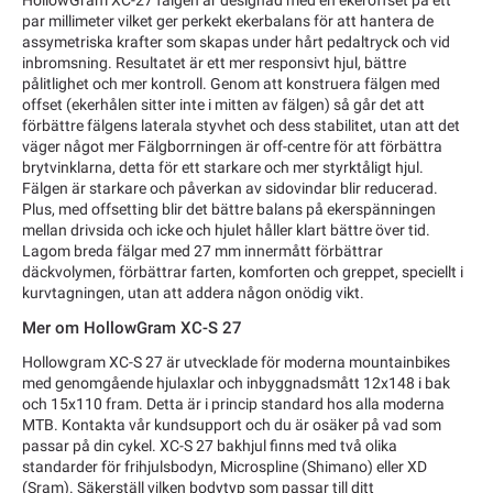
HollowGram XC-27 fälgen är designad med en ekeroffset på ett
par millimeter vilket ger perkekt ekerbalans för att hantera de
assymetriska krafter som skapas under hårt pedaltryck och vid
inbromsning. Resultatet är ett mer responsivt hjul, bättre
pålitlighet och mer kontroll. Genom att konstruera fälgen med
offset (ekerhålen sitter inte i mitten av fälgen) så går det att
förbättre fälgens laterala styvhet och dess stabilitet, utan att det
väger något mer Fälgborrningen är off-centre för att förbättra
brytvinklarna, detta för ett starkare och mer styrktåligt hjul.
Fälgen är starkare och påverkan av sidovindar blir reducerad.
Plus, med offsetting blir det bättre balans på ekerspänningen
mellan drivsida och icke och hjulet håller klart bättre över tid.
Lagom breda fälgar med 27 mm innermått förbättrar
däckvolymen, förbättrar farten, komforten och greppet, speciellt i
kurvtagningen, utan att addera någon onödig vikt.
Mer om HollowGram XC-S 27
Hollowgram XC-S 27 är utvecklade för moderna mountainbikes
med genomgående hjulaxlar och inbyggnadsmått 12x148 i bak
och 15x110 fram. Detta är i princip standard hos alla moderna
MTB. Kontakta vår kundsupport och du är osäker på vad som
passar på din cykel. XC-S 27 bakhjul finns med två olika
standarder för frihjulsbodyn, Microspline (Shimano) eller XD
(Sram). Säkerställ vilken bodytyp som passar till ditt