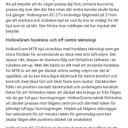
lita på betyder att du vågar pressa dig före, utmana kurvorna,
pressa dig över den där feta roten där andra kanske skulle tänka
två gånger. Hollowgram XC-27’s invändiga fälgbredd på 27mm
ger ett starkare och stabilare hjul än vad du tror är möjligt för ett
hjul som är så lätt. Den första över mållinjen vet hur mycket det
betyder.
HollowGram hookless och off centre teknologi
HollowGram MTB hjul utvecklas med hookless teknologi som ger
stora fördelar för användande av däck med stor luftvolym. Det
sparar vikt, skapar en starkare fälg och förbättrar tätheten i en
tubeless set-up. Men det bästa av allt med att använda hookless
för MTB är att det ger däcket större verklig volym när det är
uppblåst, så du kan köra lägre däcktryck för bättre komfort och
kontroll, med ökad fart och ökat fäste som reultat. Däckkorden
hålls i sin position oavsett däcktrycket och underlagets karaktär.
Detta för att förhindra risken att däcket ska kränga av från fälgen
när du ger full gas i kurvtagningen. HollowGrams teknik förhindrar
att däcket pressas mot fälgens centrum och därmed risken för
plötsligt luftapp i kurvtagningen. Höjden på fälgens sidoväggar
har reducerats för att minska risken för genomslag som kan
skada fälgen eller punktera däcket (sk snakebite)