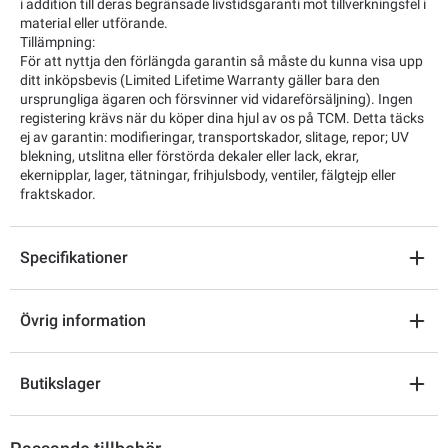
i addition till deras begränsade livstidsgaranti mot tillverkningsfel i
material eller utförande.
Tillämpning:
För att nyttja den förlängda garantin så måste du kunna visa upp
ditt inköpsbevis (Limited Lifetime Warranty gäller bara den
ursprungliga ägaren och försvinner vid vidareförsäljning). Ingen
registering krävs när du köper dina hjul av os på TCM. Detta täcks
ej av garantin: modifieringar, transportskador, slitage, repor; UV
blekning, utslitna eller förstörda dekaler eller lack, ekrar,
ekernipplar, lager, tätningar, frihjulsbody, ventiler, fälgtejp eller
fraktskador.
Specifikationer
Övrig information
Butikslager