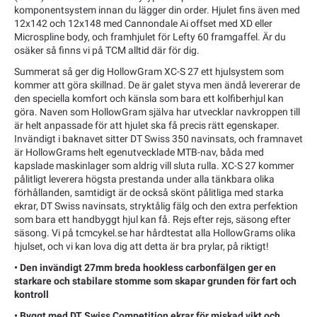
komponentsystem innan du lägger din order. Hjulet fins även med
12x142 och 12x148 med Cannondale Ai offset med XD eller
Microspline body, och framhjulet för Lefty 60 framgaffel. Är du
osäker så finns vi på TCM alltid där för dig.
Summerat så ger dig HollowGram XC-S 27 ett hjulsystem som
kommer att göra skillnad. De är galet styva men ändå levererar de
den speciella komfort och känsla som bara ett kolfiberhjul kan
göra. Naven som HollowGram själva har utvecklar navkroppen till
är helt anpassade för att hjulet ska få precis rätt egenskaper.
Invändigt i baknavet sitter DT Swiss 350 navinsats, och framnavet
är HollowGrams helt egenutvecklade MTB-nav, båda med
kapslade maskinlager som aldrig vill sluta rulla. XC-S 27 kommer
pålitligt leverera högsta prestanda under alla tänkbara olika
förhållanden, samtidigt är de också skönt pålitliga med starka
ekrar, DT Swiss navinsats, stryktålig fälg och den extra perfektion
som bara ett handbyggt hjul kan få. Rejs efter rejs, säsong efter
säsong. Vi på tcmcykel.se har hårdtestat alla HollowGrams olika
hjulset, och vi kan lova dig att detta är bra prylar, på riktigt!
• Den invändigt 27mm breda hookless carbonfälgen ger en
starkare och stabilare stomme som skapar grunden för fart och
kontroll
• Byggt med DT Swiss Competition ekrar för miskad vikt och