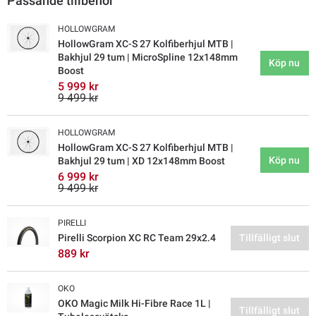
Passande tillbehör
HOLLOWGRAM
HollowGram XC-S 27 Kolfiberhjul MTB |
Bakhjul 29 tum | MicroSpline 12x148mm
Köp nu
Boost
5 999 kr
9 499 kr
HOLLOWGRAM
HollowGram XC-S 27 Kolfiberhjul MTB |
Köp nu
Bakhjul 29 tum | XD 12x148mm Boost
6 999 kr
9 499 kr
PIRELLI
Pirelli Scorpion XC RC Team 29x2.4
Tillfälligt slut
889 kr
OKO
OKO Magic Milk Hi-Fibre Race 1L |
Tillfälligt slut