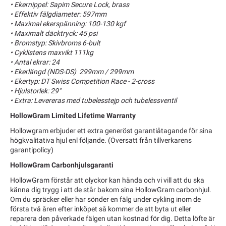
• Ekernippel: Sapim Secure Lock, brass
• Effektiv fälgdiameter: 597mm
• Maximal ekerspänning: 100-130 kgf
• Maximalt däcktryck: 45 psi
• Bromstyp: Skivbroms 6-bult
• Cyklistens maxvikt 111kg
• Antal ekrar: 24
• Ekerlängd (NDS-DS) 299mm / 299mm
• Ekertyp: DT Swiss Competition Race - 2-cross
• Hjulstorlek: 29"
• Extra: Levereras med tubelesstejp och tubelessventil
HollowGram Limited Lifetime Warranty
Hollowgram erbjuder ett extra generöst garantiåtagande för sina
högkvalitativa hjul enl följande. (Översatt från tillverkarens
garantipolicy)
HollowGram Carbonhjulsgaranti
HollowGram förstår att olyckor kan hända och vi vill att du ska
känna dig trygg i att de står bakom sina HollowGram carbonhjul.
Om du spräcker eller har sönder en fälg under cykling inom de
första två åren efter inköpet så kommer de att byta ut eller
reparera den påverkade fälgen utan kostnad för dig. Detta löfte är