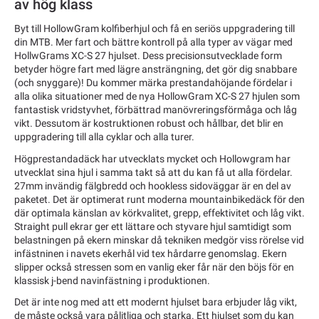
av hög klass
Byt till HollowGram kolfiberhjul och få en seriös uppgradering till
din MTB. Mer fart och bättre kontroll på alla typer av vägar med
HollwGrams XC-S 27 hjulset. Dess precisionsutvecklade form
betyder högre fart med lägre ansträngning, det gör dig snabbare
(och snyggare)! Du kommer märka prestandahöjande fördelar i
alla olika situationer med de nya HollowGram XC-S 27 hjulen som
fantastisk vridstyvhet, förbättrad manövreringsförmåga och låg
vikt. Dessutom är kostruktionen robust och hållbar, det blir en
uppgradering till alla cyklar och alla turer.
Högprestandadäck har utvecklats mycket och Hollowgram har
utvecklat sina hjul i samma takt så att du kan få ut alla fördelar.
27mm invändig fälgbredd och hookless sidoväggar är en del av
paketet. Det är optimerat runt moderna mountainbikedäck för den
där optimala känslan av körkvalitet, grepp, effektivitet och låg vikt.
Straight pull ekrar ger ett lättare och styvare hjul samtidigt som
belastningen på ekern minskar då tekniken medgör viss rörelse vid
infästninen i navets ekerhål vid tex hårdarre genomslag. Ekern
slipper också stressen som en vanlig eker får när den böjs för en
klassisk j-bend navinfästning i produktionen.
Det är inte nog med att ett modernt hjulset bara erbjuder låg vikt,
de måste också vara pålitliga och starka. Ett hjulset som du kan