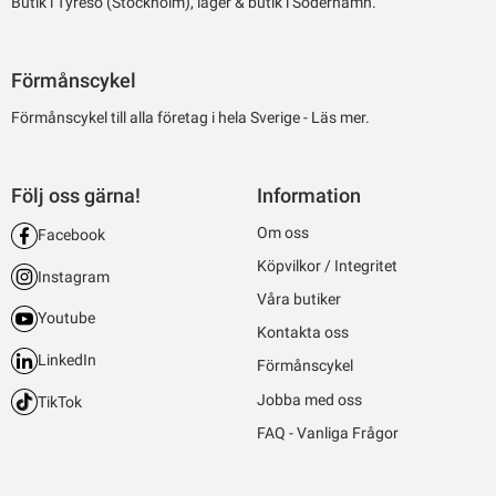
Butik i Tyresö (Stockholm), lager & butik i Söderhamn.
Förmånscykel
Förmånscykel till alla företag i hela Sverige -
Läs mer.
Följ oss gärna!
Information
Om oss
Facebook
Köpvilkor / Integritet
Instagram
Våra butiker
Youtube
Kontakta oss
LinkedIn
Förmånscykel
Jobba med oss
TikTok
FAQ - Vanliga Frågor